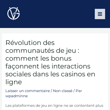
Aller
au
contenu
MAI
ME
Révolution des
communautés de jeu :
comment les bonus
façonnent les interactions
sociales dans les casinos en
ligne
Laisser un commentaire
/
Non classé
/ Par
wpadminne
Les plateformes de jeu en ligne ne se contentent plus