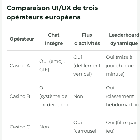
Comparaison UI/UX de trois
opérateurs européens
Chat
Flux
Leaderboard
Opérateur
intégré
d’activités
dynamique
Oui
Oui (mise à
Oui (emoji,
Casino A
(défilement
jour chaque
GIF)
vertical)
minute)
Oui
Oui
Casino B
(système de
Non
(classement
modération)
hebdomadaire
Oui
Oui (filtre par
Casino C
Non
(carrousel)
jeu)