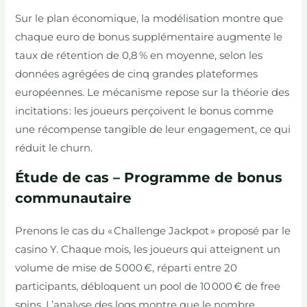
Sur le plan économique, la modélisation montre que
chaque euro de bonus supplémentaire augmente le
taux de rétention de 0,8 % en moyenne, selon les
données agrégées de cinq grandes plateformes
européennes. Le mécanisme repose sur la théorie des
incitations : les joueurs perçoivent le bonus comme
une récompense tangible de leur engagement, ce qui
réduit le churn.
Étude de cas – Programme de bonus
communautaire
Prenons le cas du « Challenge Jackpot » proposé par le
casino Y. Chaque mois, les joueurs qui atteignent un
volume de mise de 5 000 €, réparti entre 20
participants, débloquent un pool de 10 000 € de free
spins. L’analyse des logs montre que le nombre