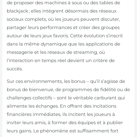
de proposer des machines à sous ou des tables de
blackjack ; elles intègrent désormais des réseaux
sociaux complets, où les joueurs peuvent discuter,
partager leurs performances et créer des groupes
autour de leurs jeux favoris. Cette évolution s’inscrit
dans la même dynamique que les applications de
messagerie et les réseaux de streaming, où
l’interaction en temps réel devient un critère de
succès.
Sur ces environnements, les bonus – qu’il s’agisse de
bonus de bienvenue, de programmes de fidélité ou de
challenges collectifs – sont le véritable carburant qui
alimente les échanges. En offrant des incitations
financières immédiates, ils incitent les joueurs à
inviter leurs amis, à former des équipes et à publier
leurs gains. Le phénomène est suffisamment fort