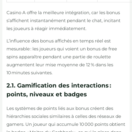
Casino A offre la meilleure intégration, car les bonus
s’affichent instantanément pendant le chat, incitant
les joueurs à réagir immédiatement.
L’influence des bonus affichés en temps réel est
mesurable : les joueurs qui voient un bonus de free
spins apparaître pendant une partie de roulette
augmentent leur mise moyenne de 12 % dans les
10 minutes suivantes.
2.1. Gamification des interactions :
points, niveaux et badges
Les systèmes de points liés aux bonus créent des
hiérarchies sociales similaires à celles des réseaux de
gamers. Un joueur qui accumule 10 000 points obtient