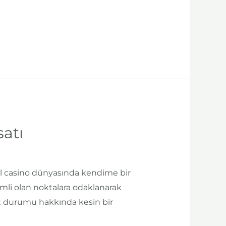
satı
il casino dünyasında kendime bir
emli olan noktalara odaklanarak
ut durumu hakkında kesin bir