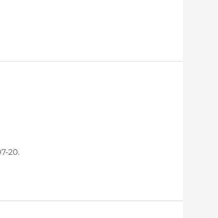
7-20.