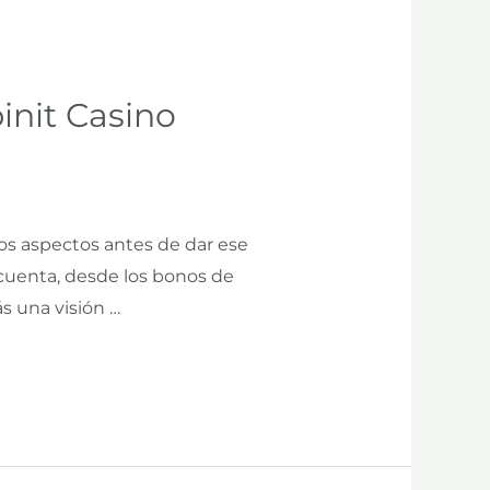
init Casino
ios aspectos antes de dar ese
cuenta, desde los bonos de
ás una visión …