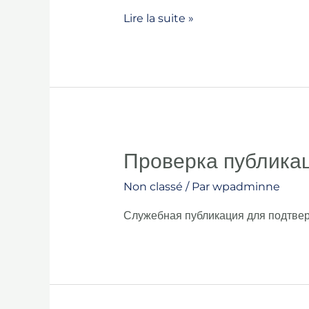
Pragmatic
Lire la suite »
Play
demo
oyna
ile
risksiz
eğlence
Проверка публикац
fırsatı
Non classé
/ Par
wpadminne
Служебная публикация для подтвер