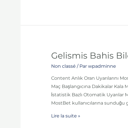
Gelismis Bahis Bil
Non classé
/ Par
wpadminne
Content Anlık Oran Uyarılarını Mo
Maç Başlangıcına Dakikalar Kala Mo
İstatistik Bazlı Otomatik Uyarılar
MostBet kullanıcılarına sunduğu ge
Gelismis
Lire la suite »
Bahis