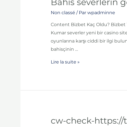
Bahis severlerin g
Non classé
/ Par
wpadminne
Content Bizbet Kaç Oldu? Bizbet Yen
Kumar severler yeni bir casino site
oyunlarına karşı ciddi bir ilgi bu
bahisçinin …
Bahis
Lire la suite »
severlerin
gözdesi
Bizbet
güncel
giriş
sayfası
cw-check-https://