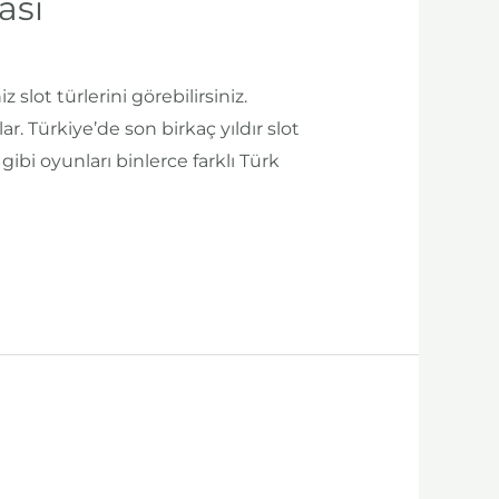
ası
slot türlerini görebilirsiniz.
r. Türkiye’de son birkaç yıldır slot
ibi oyunları binlerce farklı Türk