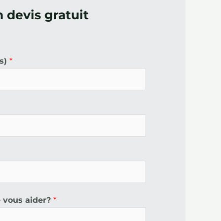
 devis gratuit
is)
*
 vous aider?
*