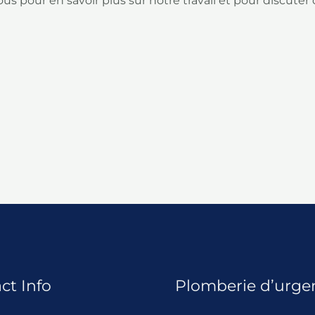
s pour en savoir plus sur notre travail et pour discuter
ct Info
Plomberie d’urge