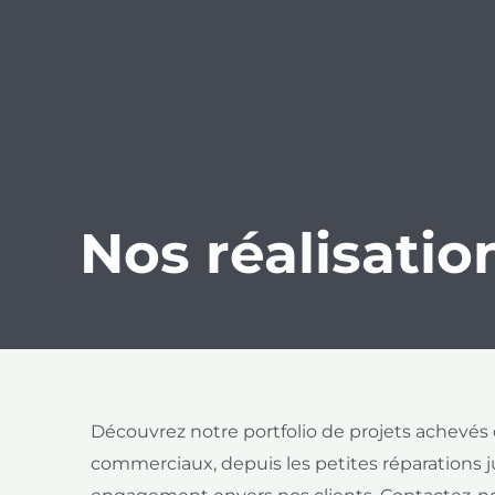
Nos réalisatio
Découvrez notre portfolio de projets achevés c
commerciaux, depuis les petites réparations j