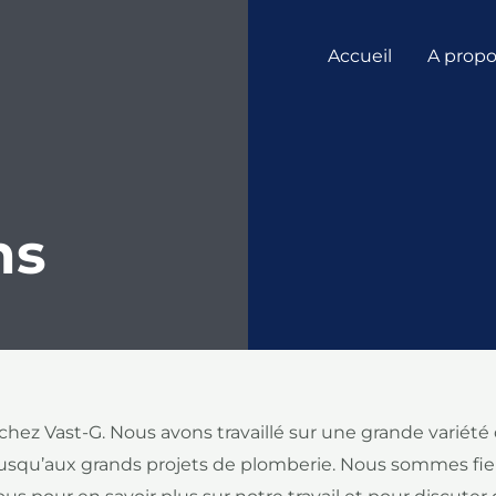
Accueil
A prop
ns
hez Vast-G. Nous avons travaillé sur une grande variété d
usqu’aux grands projets de plomberie. Nous sommes fiers 