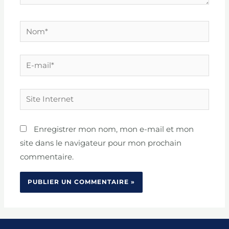
Nom*
E-
mail*
Site
Internet
Enregistrer mon nom, mon e-mail et mon
site dans le navigateur pour mon prochain
commentaire.