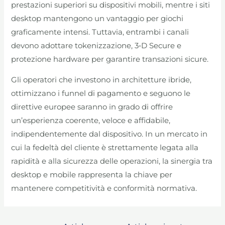
prestazioni superiori su dispositivi mobili, mentre i siti
desktop mantengono un vantaggio per giochi
graficamente intensi. Tuttavia, entrambi i canali
devono adottare tokenizzazione, 3‑D Secure e
protezione hardware per garantire transazioni sicure.
Gli operatori che investono in architetture ibride,
ottimizzano i funnel di pagamento e seguono le
direttive europee saranno in grado di offrire
un’esperienza coerente, veloce e affidabile,
indipendentemente dal dispositivo. In un mercato in
cui la fedeltà del cliente è strettamente legata alla
rapidità e alla sicurezza delle operazioni, la sinergia tra
desktop e mobile rappresenta la chiave per
mantenere competitività e conformità normativa.
Navigation