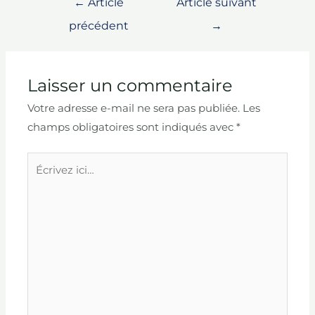
←
Article
Article suivant
de
précédent
→
l’article
Laisser un commentaire
Votre adresse e-mail ne sera pas publiée.
Les
champs obligatoires sont indiqués avec
*
Écrivez
ici…