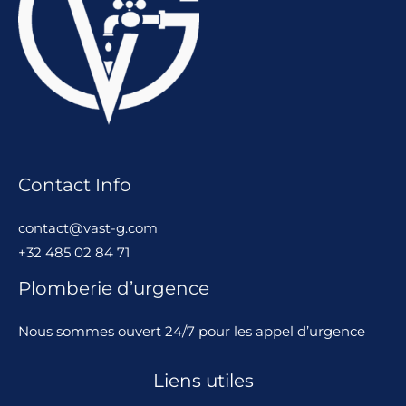
Contact Info
contact@vast-g.com
+32 485 02 84 71
Plomberie d’urgence
Nous sommes ouvert 24/7 pour les appel d’urgence
Liens utiles