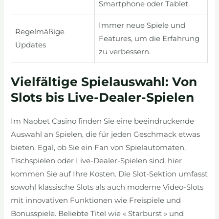
Smartphone oder Tablet.
Immer neue Spiele und
Regelmäßige
Features, um die Erfahrung
Updates
zu verbessern.
Vielfältige Spielauswahl: Von
Slots bis Live-Dealer-Spielen
Im Naobet Casino finden Sie eine beeindruckende
Auswahl an Spielen, die für jeden Geschmack etwas
bieten. Egal, ob Sie ein Fan von Spielautomaten,
Tischspielen oder Live-Dealer-Spielen sind, hier
kommen Sie auf Ihre Kosten. Die Slot-Sektion umfasst
sowohl klassische Slots als auch moderne Video-Slots
mit innovativen Funktionen wie Freispiele und
Bonusspiele. Beliebte Titel wie « Starburst » und