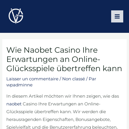
Aller
au
contenu
MAI
ME
Wie Naobet Casino Ihre
Erwartungen an Online-
Glücksspiele übertreffen kann
Laisser un commentaire
/
Non classé
/ Par
wpadminne
In diesem Artikel möchten wir Ihnen zeigen, wie das
naobet
Casino Ihre Erwartungen an Online-
Glücksspiele übertreffen kann. Wir werden die
herausragenden Eigenschaften, Bonusangebote,
Spielvielfalt und die Benutzererfahrung beleuchten,