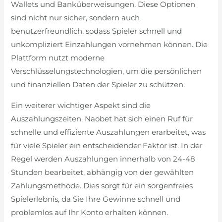
Wallets und Banküberweisungen. Diese Optionen
sind nicht nur sicher, sondern auch
benutzerfreundlich, sodass Spieler schnell und
unkompliziert Einzahlungen vornehmen können. Die
Plattform nutzt moderne
Verschlüsselungstechnologien, um die persönlichen
und finanziellen Daten der Spieler zu schützen.
Ein weiterer wichtiger Aspekt sind die
Auszahlungszeiten. Naobet hat sich einen Ruf für
schnelle und effiziente Auszahlungen erarbeitet, was
für viele Spieler ein entscheidender Faktor ist. In der
Regel werden Auszahlungen innerhalb von 24-48
Stunden bearbeitet, abhängig von der gewählten
Zahlungsmethode. Dies sorgt für ein sorgenfreies
Spielerlebnis, da Sie Ihre Gewinne schnell und
problemlos auf Ihr Konto erhalten können.