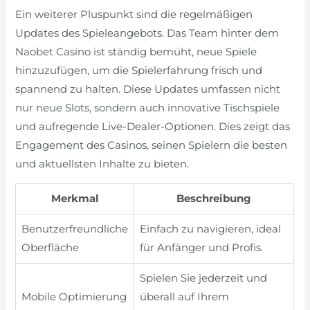
Ein weiterer Pluspunkt sind die regelmäßigen
Updates des Spieleangebots. Das Team hinter dem
Naobet Casino ist ständig bemüht, neue Spiele
hinzuzufügen, um die Spielerfahrung frisch und
spannend zu halten. Diese Updates umfassen nicht
nur neue Slots, sondern auch innovative Tischspiele
und aufregende Live-Dealer-Optionen. Dies zeigt das
Engagement des Casinos, seinen Spielern die besten
und aktuellsten Inhalte zu bieten.
Merkmal
Beschreibung
Benutzerfreundliche
Einfach zu navigieren, ideal
Oberfläche
für Anfänger und Profis.
Spielen Sie jederzeit und
Mobile Optimierung
überall auf Ihrem