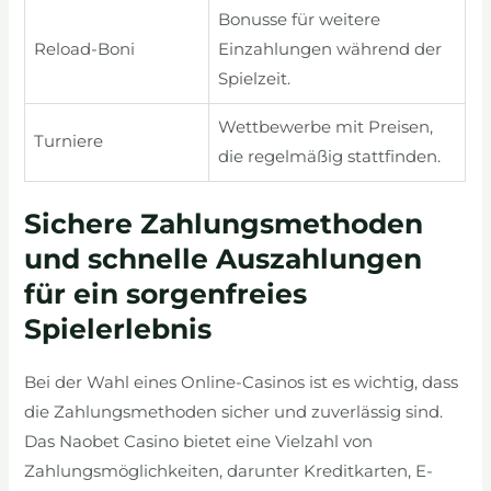
Bonusse für weitere
Reload-Boni
Einzahlungen während der
Spielzeit.
Wettbewerbe mit Preisen,
Turniere
die regelmäßig stattfinden.
Sichere Zahlungsmethoden
und schnelle Auszahlungen
für ein sorgenfreies
Spielerlebnis
Bei der Wahl eines Online-Casinos ist es wichtig, dass
die Zahlungsmethoden sicher und zuverlässig sind.
Das Naobet Casino bietet eine Vielzahl von
Zahlungsmöglichkeiten, darunter Kreditkarten, E-