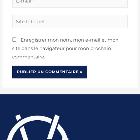
mail*
Site
Internet
Enregistrer mon nom, mon e-mail et mon
site dans le navigateur pour mon prochain
commentaire.