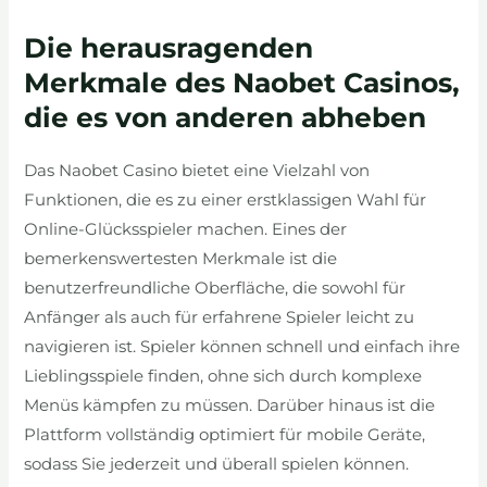
Die herausragenden
Merkmale des Naobet Casinos,
die es von anderen abheben
Das Naobet Casino bietet eine Vielzahl von
Funktionen, die es zu einer erstklassigen Wahl für
Online-Glücksspieler machen. Eines der
bemerkenswertesten Merkmale ist die
benutzerfreundliche Oberfläche, die sowohl für
Anfänger als auch für erfahrene Spieler leicht zu
navigieren ist. Spieler können schnell und einfach ihre
Lieblingsspiele finden, ohne sich durch komplexe
Menüs kämpfen zu müssen. Darüber hinaus ist die
Plattform vollständig optimiert für mobile Geräte,
sodass Sie jederzeit und überall spielen können.