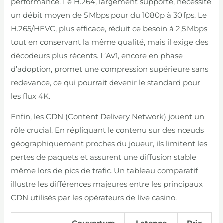
performance. Le H.264, largement supporté, nécessite
un débit moyen de 5 Mbps pour du 1080p à 30 fps. Le
H.265/HEVC, plus efficace, réduit ce besoin à 2,5 Mbps
tout en conservant la même qualité, mais il exige des
décodeurs plus récents. L’AV1, encore en phase
d’adoption, promet une compression supérieure sans
redevance, ce qui pourrait devenir le standard pour
les flux 4K.
Enfin, les CDN (Content Delivery Network) jouent un
rôle crucial. En répliquant le contenu sur des nœuds
géographiquement proches du joueur, ils limitent les
pertes de paquets et assurent une diffusion stable
même lors de pics de trafic. Un tableau comparatif
illustre les différences majeures entre les principaux
CDN utilisés par les opérateurs de live casino.
Couverture
Latence
Prix