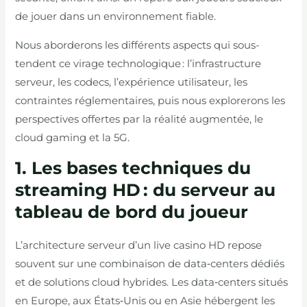
de jouer dans un environnement fiable.
Nous aborderons les différents aspects qui sous-
tendent ce virage technologique : l’infrastructure
serveur, les codecs, l’expérience utilisateur, les
contraintes réglementaires, puis nous explorerons les
perspectives offertes par la réalité augmentée, le
cloud gaming et la 5G.
1. Les bases techniques du
streaming HD : du serveur au
tableau de bord du joueur
L’architecture serveur d’un live casino HD repose
souvent sur une combinaison de data‑centers dédiés
et de solutions cloud hybrides. Les data‑centers situés
en Europe, aux États‑Unis ou en Asie hébergent les