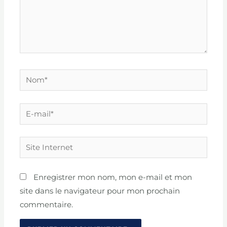
Nom*
E-
mail*
Site
Internet
Enregistrer mon nom, mon e-mail et mon
site dans le navigateur pour mon prochain
commentaire.