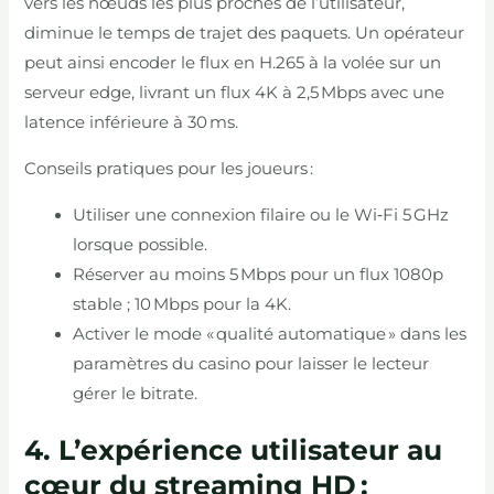
vers les nœuds les plus proches de l’utilisateur,
diminue le temps de trajet des paquets. Un opérateur
peut ainsi encoder le flux en H.265 à la volée sur un
serveur edge, livrant un flux 4K à 2,5 Mbps avec une
latence inférieure à 30 ms.
Conseils pratiques pour les joueurs :
Utiliser une connexion filaire ou le Wi‑Fi 5 GHz
lorsque possible.
Réserver au moins 5 Mbps pour un flux 1080p
stable ; 10 Mbps pour la 4K.
Activer le mode « qualité automatique » dans les
paramètres du casino pour laisser le lecteur
gérer le bitrate.
4. L’expérience utilisateur au
cœur du streaming HD :