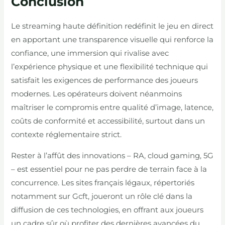
Conclusion
Le streaming haute définition redéfinit le jeu en direct
en apportant une transparence visuelle qui renforce la
confiance, une immersion qui rivalise avec
l’expérience physique et une flexibilité technique qui
satisfait les exigences de performance des joueurs
modernes. Les opérateurs doivent néanmoins
maîtriser le compromis entre qualité d’image, latence,
coûts de conformité et accessibilité, surtout dans un
contexte réglementaire strict.
Rester à l’affût des innovations – RA, cloud gaming, 5G
– est essentiel pour ne pas perdre de terrain face à la
concurrence. Les sites français légaux, répertoriés
notamment sur Gcft, joueront un rôle clé dans la
diffusion de ces technologies, en offrant aux joueurs
un cadre sûr où profiter des dernières avancées du