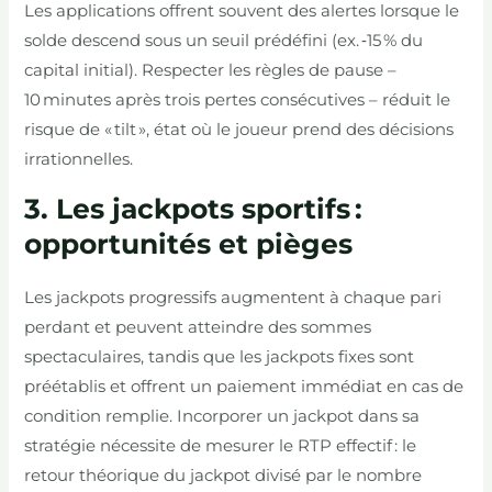
Les applications offrent souvent des alertes lorsque le
solde descend sous un seuil prédéfini (ex. ‑15 % du
capital initial). Respecter les règles de pause –
10 minutes après trois pertes consécutives – réduit le
risque de « tilt », état où le joueur prend des décisions
irrationnelles.
3. Les jackpots sportifs :
opportunités et pièges
Les jackpots progressifs augmentent à chaque pari
perdant et peuvent atteindre des sommes
spectaculaires, tandis que les jackpots fixes sont
préétablis et offrent un paiement immédiat en cas de
condition remplie. Incorporer un jackpot dans sa
stratégie nécessite de mesurer le RTP effectif : le
retour théorique du jackpot divisé par le nombre