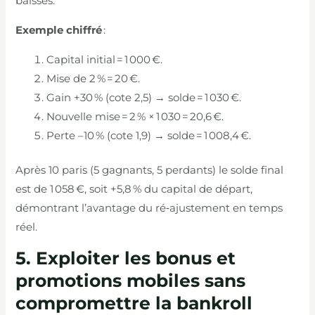
baisses.
Exemple chiffré
:
Capital initial = 1 000 €.
Mise de 2 % = 20 €.
Gain +30 % (cote 2,5) → solde = 1 030 €.
Nouvelle mise = 2 % × 1 030 = 20,6 €.
Perte –10 % (cote 1,9) → solde = 1 008,4 €.
Après 10 paris (5 gagnants, 5 perdants) le solde final
est de 1 058 €, soit +5,8 % du capital de départ,
démontrant l’avantage du ré‑ajustement en temps
réel.
5. Exploiter les bonus et
promotions mobiles sans
compromettre la bankroll