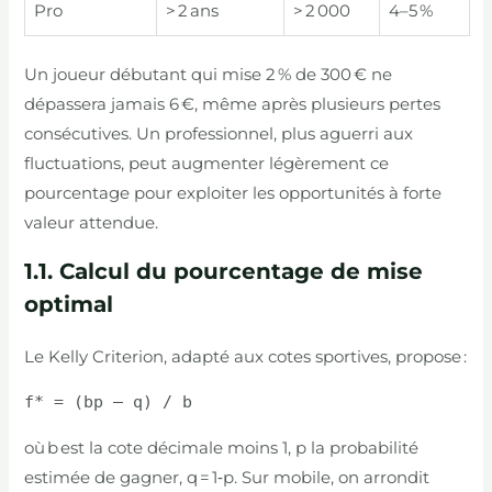
Pro
> 2 ans
> 2 000
4–5 %
Un joueur débutant qui mise 2 % de 300 € ne
dépassera jamais 6 €, même après plusieurs pertes
consécutives. Un professionnel, plus aguerri aux
fluctuations, peut augmenter légèrement ce
pourcentage pour exploiter les opportunités à forte
valeur attendue.
1.1. Calcul du pourcentage de mise
optimal
Le Kelly Criterion, adapté aux cotes sportives, propose :
f* = (bp – q) / b
où b est la cote décimale moins 1, p la probabilité
estimée de gagner, q = 1‑p. Sur mobile, on arrondit