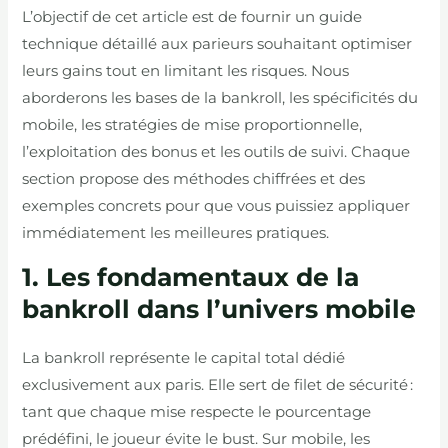
L’objectif de cet article est de fournir un guide
technique détaillé aux parieurs souhaitant optimiser
leurs gains tout en limitant les risques. Nous
aborderons les bases de la bankroll, les spécificités du
mobile, les stratégies de mise proportionnelle,
l’exploitation des bonus et les outils de suivi. Chaque
section propose des méthodes chiffrées et des
exemples concrets pour que vous puissiez appliquer
immédiatement les meilleures pratiques.
1. Les fondamentaux de la
bankroll dans l’univers mobile
La bankroll représente le capital total dédié
exclusivement aux paris. Elle sert de filet de sécurité :
tant que chaque mise respecte le pourcentage
prédéfini, le joueur évite le bust. Sur mobile, les