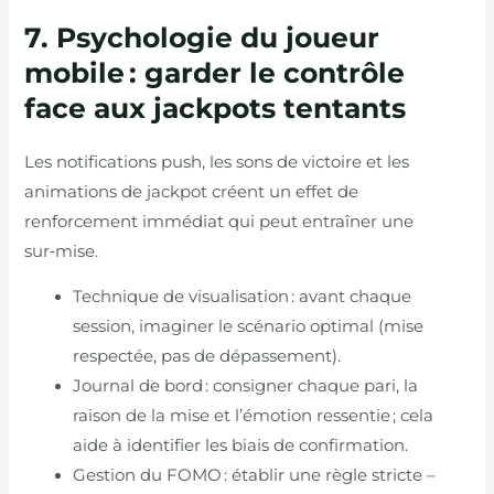
7. Psychologie du joueur
mobile : garder le contrôle
face aux jackpots tentants
Les notifications push, les sons de victoire et les
animations de jackpot créent un effet de
renforcement immédiat qui peut entraîner une
sur‑mise.
Technique de visualisation : avant chaque
session, imaginer le scénario optimal (mise
respectée, pas de dépassement).
Journal de bord : consigner chaque pari, la
raison de la mise et l’émotion ressentie ; cela
aide à identifier les biais de confirmation.
Gestion du FOMO : établir une règle stricte –