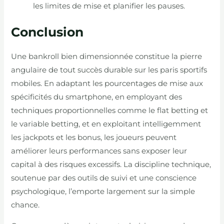
les limites de mise et planifier les pauses.
Conclusion
Une bankroll bien dimensionnée constitue la pierre
angulaire de tout succès durable sur les paris sportifs
mobiles. En adaptant les pourcentages de mise aux
spécificités du smartphone, en employant des
techniques proportionnelles comme le flat betting et
le variable betting, et en exploitant intelligemment
les jackpots et les bonus, les joueurs peuvent
améliorer leurs performances sans exposer leur
capital à des risques excessifs. La discipline technique,
soutenue par des outils de suivi et une conscience
psychologique, l’emporte largement sur la simple
chance.