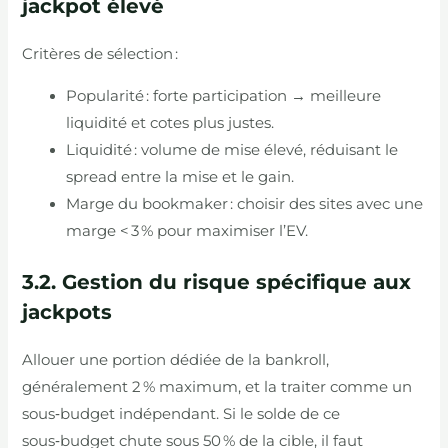
jackpot élevé
Critères de sélection :
Popularité : forte participation → meilleure
liquidité et cotes plus justes.
Liquidité : volume de mise élevé, réduisant le
spread entre la mise et le gain.
Marge du bookmaker : choisir des sites avec une
marge < 3 % pour maximiser l’EV.
3.2. Gestion du risque spécifique aux
jackpots
Allouer une portion dédiée de la bankroll,
généralement 2 % maximum, et la traiter comme un
sous‑budget indépendant. Si le solde de ce
sous‑budget chute sous 50 % de la cible, il faut