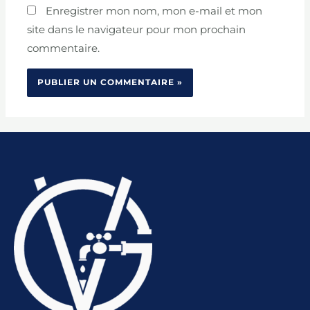
Enregistrer mon nom, mon e-mail et mon
site dans le navigateur pour mon prochain
commentaire.