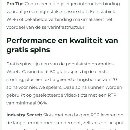
Pro Tip:
Controleer altijd je eigen internetverbinding
voordat je een high‑stakes sessie start. Een stabiele
Wi‑Fi of bekabelde verbinding maximaliseert het
voordeel van de serverinfrastructuur.
Performance en kwaliteit van
gratis spins
Gratis spins zijn een van de populairste promoties.
Wbetz Casino biedt 50 gratis spins bij de eerste
storting, plus een extra geen‑stortingsbonus van 20
spins voor nieuwe spelers. Deze spins kunnen worden
gebruikt op geselecteerde video‑slots met een RTP
van minimaal 96 %.
Industry Secret:
Slots met een hogere RTP leveren op
de lange termijn meer rendement, zelfs als de jackpot