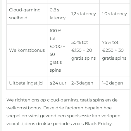
Cloud‑gaming
0,8 s
1,2 s latency
1,0 s latency
snelheid
latency
100 %
tot
50 % tot
75 % tot
€200 +
Welkomstbonus
€150 + 20
€250 + 30
50
gratis spins
gratis spins
gratis
spins
Uitbetalingstijd
≤ 24 uur
2–3 dagen
1–2 dagen
We richten ons op cloud‑gaming, gratis spins en de
welkomstbonus. Deze drie factoren bepalen hoe
soepel en winstgevend een speelsessie kan verlopen,
vooral tijdens drukke periodes zoals Black Friday.