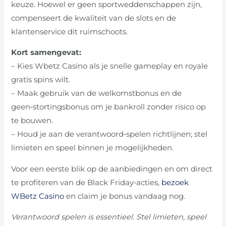
keuze. Hoewel er geen sportweddenschappen zijn,
compenseert de kwaliteit van de slots en de
klantenservice dit ruimschoots.
Kort samengevat:
– Kies Wbetz Casino als je snelle gameplay en royale
gratis spins wilt.
– Maak gebruik van de welkomstbonus en de
geen‑stortingsbonus om je bankroll zonder risico op
te bouwen.
– Houd je aan de verantwoord‑spelen richtlijnen; stel
limieten en speel binnen je mogelijkheden.
Voor een eerste blik op de aanbiedingen en om direct
te profiteren van de Black Friday‑acties,
bezoek
WBetz Casino
en claim je bonus vandaag nog.
Verantwoord spelen is essentieel. Stel limieten, speel