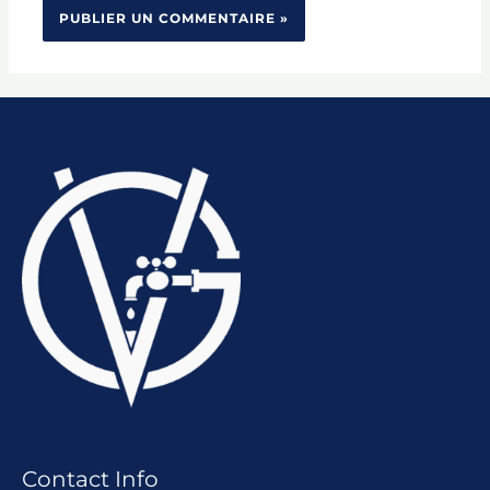
Contact Info