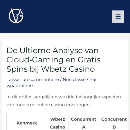
Aller
au
contenu
MAI
ME
De Ultieme Analyse van
Cloud‑Gaming en Gratis
Spins bij Wbetz Casino
Laisser un commentaire
/
Non classé
/ Par
wpadminne
In dit artikel vergelijken we drie belangrijke aspecten
van moderne online casino‑ervaringen:
Wbetz
Concurrent
Concurrent
Kenmerk
Casino
A
B