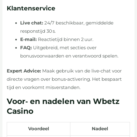
Klantenservice
Live chat:
24/7 beschikbaar, gemiddelde
responstijd 30 s.
E‑mail:
Reactietijd binnen 2 uur.
FAQ:
Uitgebreid, met secties over
bonusvoorwaarden en verantwoord spelen.
Expert Advice:
Maak gebruik van de live‑chat voor
directe vragen over bonus‑activering. Het bespaart
tijd en voorkomt misverstanden.
Voor‑ en nadelen van Wbetz
Casino
Voordeel
Nadeel