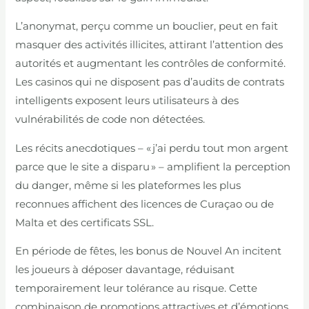
L’anonymat, perçu comme un bouclier, peut en fait
masquer des activités illicites, attirant l’attention des
autorités et augmentant les contrôles de conformité.
Les casinos qui ne disposent pas d’audits de contrats
intelligents exposent leurs utilisateurs à des
vulnérabilités de code non détectées.
Les récits anecdotiques – « j’ai perdu tout mon argent
parce que le site a disparu » – amplifient la perception
du danger, même si les plateformes les plus
reconnues affichent des licences de Curaçao ou de
Malta et des certificats SSL.
En période de fêtes, les bonus de Nouvel An incitent
les joueurs à déposer davantage, réduisant
temporairement leur tolérance au risque. Cette
combinaison de promotions attractives et d’émotions