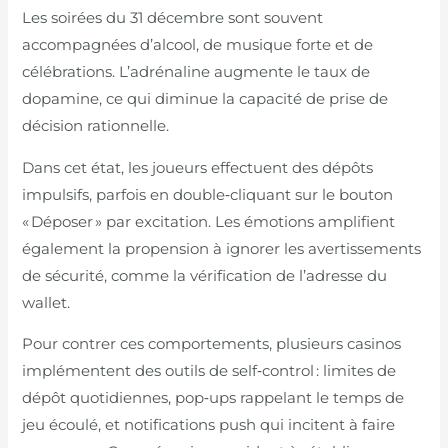
Les soirées du 31 décembre sont souvent
accompagnées d’alcool, de musique forte et de
célébrations. L’adrénaline augmente le taux de
dopamine, ce qui diminue la capacité de prise de
décision rationnelle.
Dans cet état, les joueurs effectuent des dépôts
impulsifs, parfois en double‑cliquant sur le bouton
« Déposer » par excitation. Les émotions amplifient
également la propension à ignorer les avertissements
de sécurité, comme la vérification de l’adresse du
wallet.
Pour contrer ces comportements, plusieurs casinos
implémentent des outils de self‑control : limites de
dépôt quotidiennes, pop‑ups rappelant le temps de
jeu écoulé, et notifications push qui incitent à faire