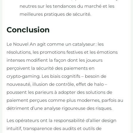
neutres sur les tendances du marché et les
meilleures pratiques de sécurité.
Conclusion
Le Nouvel An agit comme un catalyseur : les
résolutions, les promotions festives et les émotions
intenses modifient la façon dont les joueurs
perçoivent la sécurité des paiements en
crypto‑gaming. Les biais cognitifs – besoin de
nouveauté, illusion de contrôle, effet de halo –
poussent les parieurs à adopter des solutions de
paiement perçues comme plus modernes, parfois au
détriment d’une analyse rigoureuse des risques.
Les opérateurs ont la responsabilité d’allier design
intuitif, transparence des audits et outils de