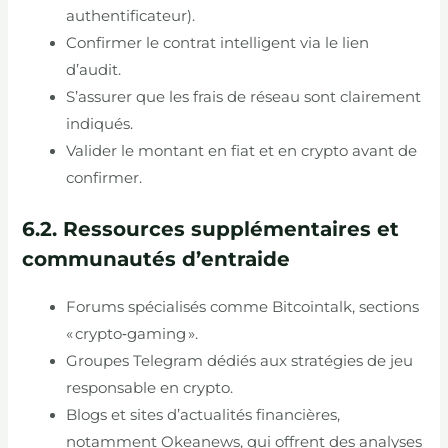
authentificateur).
Confirmer le contrat intelligent via le lien
d’audit.
S’assurer que les frais de réseau sont clairement
indiqués.
Valider le montant en fiat et en crypto avant de
confirmer.
6.2. Ressources supplémentaires et
communautés d’entraide
Forums spécialisés comme Bitcointalk, sections
« crypto‑gaming ».
Groupes Telegram dédiés aux stratégies de jeu
responsable en crypto.
Blogs et sites d’actualités financières,
notamment Okeanews, qui offrent des analyses