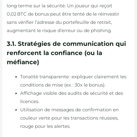
long terme sur la sécurité. Un joueur qui reçoit
0,02 BTC de bonus peut être tenté de le réinvestir
sans vérifier l’adresse du portefeuille de retrait,
augmentant le risque d’erreur ou de phishing.
3.1. Stratégies de communication qui
renforcent la confiance (ou la
méfiance)
Tonalité transparente : expliquer clairement les
conditions de mise (ex. : 30x le bonus).
Affichage visible des audits de sécurité et des
licences.
Utilisation de messages de confirmation en
couleur verte pour les transactions réussies,
rouge pour les alertes.