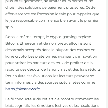
plus intelligemment, de limiter leurs pertes et de
choisir des solutions de paiement plus sûres. Cette
effervescence est l’occasion idéale pour rappeler que
le jeu responsable commence bien avant le premier
spin.
Dans le même temps, le crypto‑gaming explose :
Bitcoin, Ethereum et de nombreux altcoins sont
désormais acceptés dans la plupart des casinos en
ligne crypto. Les plateformes rivalisent d’innovation
pour attirer les parieurs désireux de profiter de la
rapidité des dépôts, de l’anonymat et des frais réduits.
Pour suivre ces évolutions, les lecteurs peuvent se
tenir informés via des sources spécialisées comme
https://okeanews.fr/
.
Le fil conducteur de cet article montre comment les
biais cognitifs, les émotions festives et les résolutions