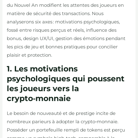
du Nouvel An modifient les attentes des joueurs en
matière de sécurité des transactions. Nous
analyserons six axes : motivations psychologiques,
fossé entre risques perçus et réels, influence des
bonus, design UX/UI, gestion des émotions pendant
les pics de jeu et bonnes pratiques pour concilier
plaisir et protection.
1. Les motivations
psychologiques qui poussent
les joueurs vers la
crypto‑monnaie
Le besoin de nouveauté et de prestige incite de
nombreux parieurs à adopter la crypto‑monnaie.
Posséder un portefeuille rempli de tokens est perçu