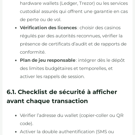
hardware wallets (Ledger, Trezor) ou les services
custodial assurés qui offrent une garantie en cas
de perte ou de vol.
Vérification des licences
: choisir des casinos
régulés par des autorités reconnues, vérifier la
présence de certificats d’audit et de rapports de
conformité.
Plan de jeu responsable
: intégrer dès le dépôt
des limites budgétaires et temporelles, et
activer les rappels de session.
6.1. Checklist de sécurité à afficher
avant chaque transaction
Vérifier l’adresse du wallet (copier‑coller ou QR
code).
Activer la double authentification (SMS ou