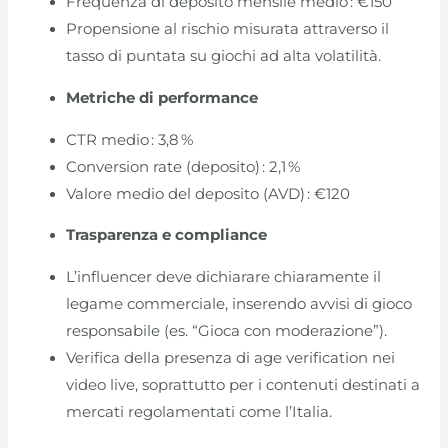
Frequenza di deposito mensile medio : €150
Propensione al rischio misurata attraverso il
tasso di puntata su giochi ad alta volatilità.
Metriche di performance
CTR medio : 3,8 %
Conversion rate (deposito) : 2,1 %
Valore medio del deposito (AVD) : €120
Trasparenza e compliance
L’influencer deve dichiarare chiaramente il
legame commerciale, inserendo avvisi di gioco
responsabile (es. “Gioca con moderazione”).
Verifica della presenza di age verification nei
video live, soprattutto per i contenuti destinati a
mercati regolamentati come l’Italia.