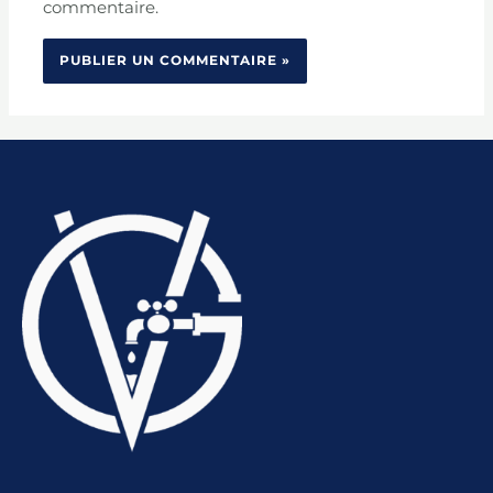
commentaire.