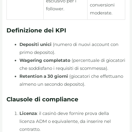
esclusivo per i
conversioni
follower.
moderate.
Definizione dei KPI
Depositi unici
(numero di nuovi account con
primo deposito).
Wagering completato
(percentuale di giocatori
che soddisfano i requisiti di scommessa).
Retention a 30 giorni
(giocatori che effettuano
almeno un secondo deposito).
Clausole di compliance
Licenza
: il casinò deve fornire prova della
licenza ADM o equivalente, da inserire nel
contratto.