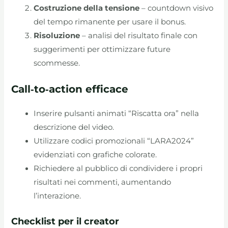
Costruzione della tensione
– countdown visivo
del tempo rimanente per usare il bonus.
Risoluzione
– analisi del risultato finale con
suggerimenti per ottimizzare future
scommesse.
Call‑to‑action efficace
Inserire pulsanti animati “Riscatta ora” nella
descrizione del video.
Utilizzare codici promozionali “LARA2024”
evidenziati con grafiche colorate.
Richiedere al pubblico di condividere i propri
risultati nei commenti, aumentando
l’interazione.
Checklist per il creator