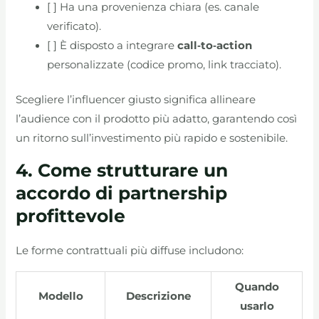
[ ] Ha una provenienza chiara (es. canale
verificato).
[ ] È disposto a integrare
call‑to‑action
personalizzate (codice promo, link tracciato).
Scegliere l’influencer giusto significa allineare
l’audience con il prodotto più adatto, garantendo così
un ritorno sull’investimento più rapido e sostenibile.
4. Come strutturare un
accordo di partnership
profittevole
Le forme contrattuali più diffuse includono:
Quando
Modello
Descrizione
usarlo