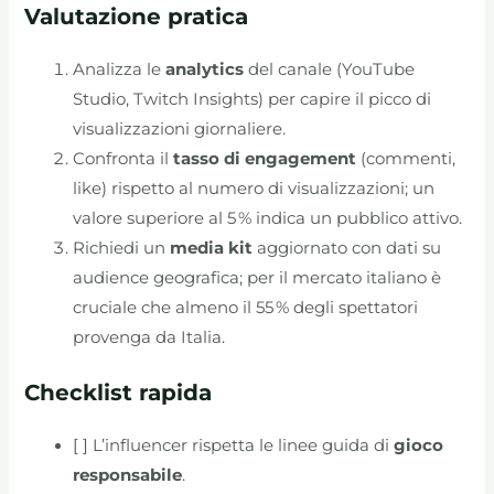
Valutazione pratica
Analizza le
analytics
del canale (YouTube
Studio, Twitch Insights) per capire il picco di
visualizzazioni giornaliere.
Confronta il
tasso di engagement
(commenti,
like) rispetto al numero di visualizzazioni; un
valore superiore al 5 % indica un pubblico attivo.
Richiedi un
media kit
aggiornato con dati su
audience geografica; per il mercato italiano è
cruciale che almeno il 55 % degli spettatori
provenga da Italia.
Checklist rapida
[ ] L’influencer rispetta le linee guida di
gioco
responsabile
.