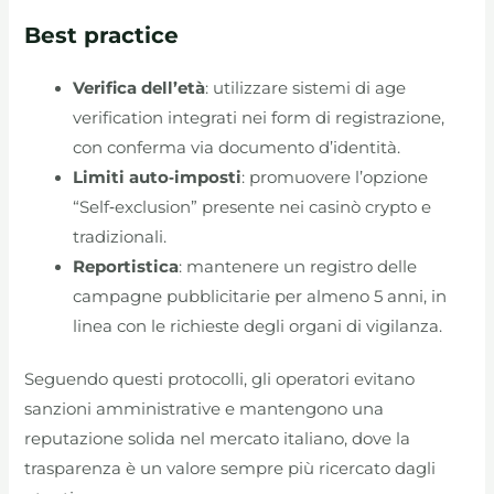
Best practice
Verifica dell’età
: utilizzare sistemi di age
verification integrati nei form di registrazione,
con conferma via documento d’identità.
Limiti auto‑imposti
: promuovere l’opzione
“Self‑exclusion” presente nei casinò crypto e
tradizionali.
Reportistica
: mantenere un registro delle
campagne pubblicitarie per almeno 5 anni, in
linea con le richieste degli organi di vigilanza.
Seguendo questi protocolli, gli operatori evitano
sanzioni amministrative e mantengono una
reputazione solida nel mercato italiano, dove la
trasparenza è un valore sempre più ricercato dagli