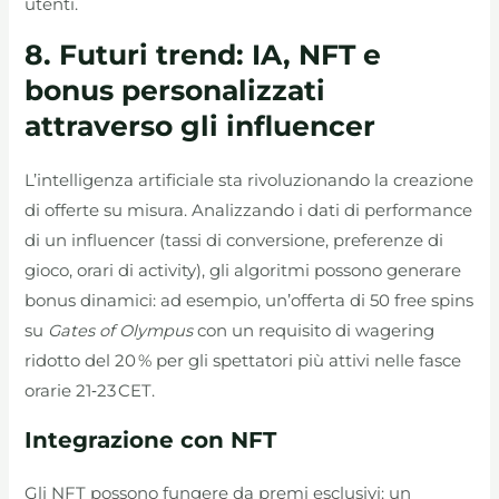
utenti.
8. Futuri trend: IA, NFT e
bonus personalizzati
attraverso gli influencer
L’intelligenza artificiale sta rivoluzionando la creazione
di offerte su misura. Analizzando i dati di performance
di un influencer (tassi di conversione, preferenze di
gioco, orari di activity), gli algoritmi possono generare
bonus dinamici: ad esempio, un’offerta di 50 free spins
su
Gates of Olympus
con un requisito di wagering
ridotto del 20 % per gli spettatori più attivi nelle fasce
orarie 21‑23 CET.
Integrazione con NFT
Gli NFT possono fungere da premi esclusivi: un