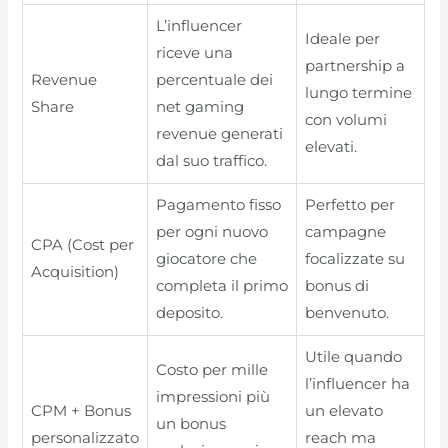
L’influencer
Ideale per
riceve una
partnership a
Revenue
percentuale dei
lungo termine
Share
net gaming
con volumi
revenue generati
elevati.
dal suo traffico.
Pagamento fisso
Perfetto per
per ogni nuovo
campagne
CPA (Cost per
giocatore che
focalizzate su
Acquisition)
completa il primo
bonus di
deposito.
benvenuto.
Utile quando
Costo per mille
l’influencer ha
impressioni più
CPM + Bonus
un elevato
un bonus
personalizzato
reach ma