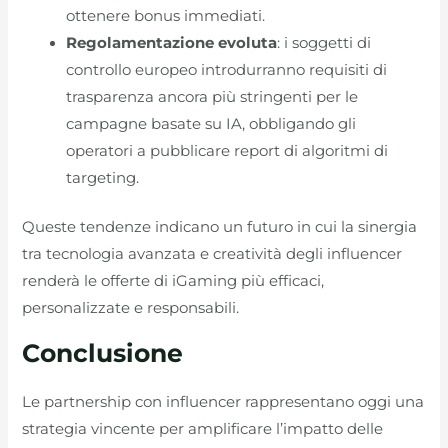
ottenere bonus immediati.
Regolamentazione evoluta
: i soggetti di
controllo europeo introdurranno requisiti di
trasparenza ancora più stringenti per le
campagne basate su IA, obbligando gli
operatori a pubblicare report di algoritmi di
targeting.
Queste tendenze indicano un futuro in cui la sinergia
tra tecnologia avanzata e creatività degli influencer
renderà le offerte di iGaming più efficaci,
personalizzate e responsabili.
Conclusione
Le partnership con influencer rappresentano oggi una
strategia vincente per amplificare l’impatto delle