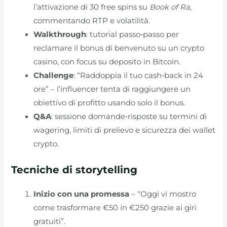
l’attivazione di 30 free spins su
Book of Ra
,
commentando RTP e volatilità.
Walkthrough
: tutorial passo‑passo per
reclamare il bonus di benvenuto su un crypto
casino, con focus su deposito in Bitcoin.
Challenge
: “Raddoppia il tuo cash‑back in 24
ore” – l’influencer tenta di raggiungere un
obiettivo di profitto usando solo il bonus.
Q&A
: sessione domande‑risposte su termini di
wagering, limiti di prelievo e sicurezza dei wallet
crypto.
Tecniche di storytelling
Inizio con una promessa
– “Oggi vi mostro
come trasformare €50 in €250 grazie ai giri
gratuiti”.