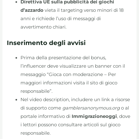
Direttiva UE sulla pubblicità dei giochi
d’azzardo
vieta il targeting verso minori di 18
anni e richiede l’uso di messaggi di
avvertimento chiari.
Inserimento degli avvisi
Prima della presentazione del bonus,
l’influencer deve visualizzare un banner con il
messaggio “Gioca con moderazione – Per
maggiori informazioni visita il sito di gioco
responsabile”.
Nel video description, includere un link a risorse
di supporto come
gamblersanonymous.org
o al
portale informativo di
Immigrazioneoggi
, dove
i lettori possono consultare articoli sul gioco
responsabile.