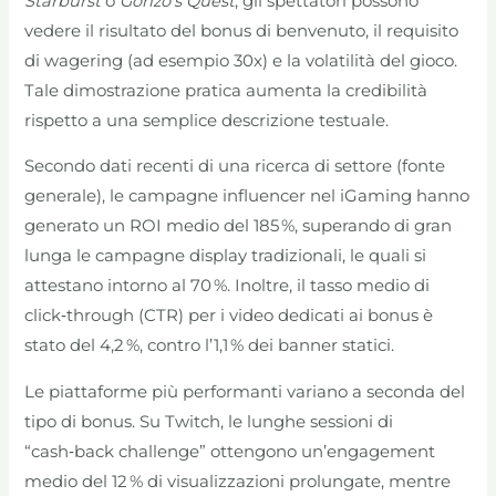
Starburst
o
Gonzo’s Quest
, gli spettatori possono
vedere il risultato del bonus di benvenuto, il requisito
di wagering (ad esempio 30x) e la volatilità del gioco.
Tale dimostrazione pratica aumenta la credibilità
rispetto a una semplice descrizione testuale.
Secondo dati recenti di una ricerca di settore (fonte
generale), le campagne influencer nel iGaming hanno
generato un ROI medio del 185 %, superando di gran
lunga le campagne display tradizionali, le quali si
attestano intorno al 70 %. Inoltre, il tasso medio di
click‑through (CTR) per i video dedicati ai bonus è
stato del 4,2 %, contro l’1,1 % dei banner statici.
Le piattaforme più performanti variano a seconda del
tipo di bonus. Su Twitch, le lunghe sessioni di
“cash‑back challenge” ottengono un’engagement
medio del 12 % di visualizzazioni prolungate, mentre