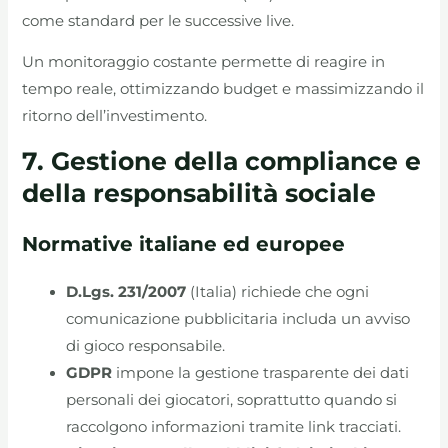
come standard per le successive live.
Un monitoraggio costante permette di reagire in
tempo reale, ottimizzando budget e massimizzando il
ritorno dell’investimento.
7. Gestione della compliance e
della responsabilità sociale
Normative italiane ed europee
D.Lgs. 231/2007
(Italia) richiede che ogni
comunicazione pubblicitaria includa un avviso
di gioco responsabile.
GDPR
impone la gestione trasparente dei dati
personali dei giocatori, soprattutto quando si
raccolgono informazioni tramite link tracciati.