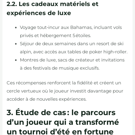
2.2. Les cadeaux matériels et
expériences de luxe
Voyage tout‑incur aux Bahamas, incluant vols
privés et hébergement 5 étoiles.
Séjour de deux semaines dans un resort de ski
alpin, avec accès aux tables de poker high‑roller.
Montres de luxe, sacs de créateur et invitations
à des festivals de musique exclusifs.
Ces récompenses renforcent la fidélité et créent un
cercle vertueux où le joueur investit davantage pour
accéder à de nouvelles expériences.
3. Étude de cas : le parcours
d’un joueur qui a transformé
un tournoi d’été en fortune