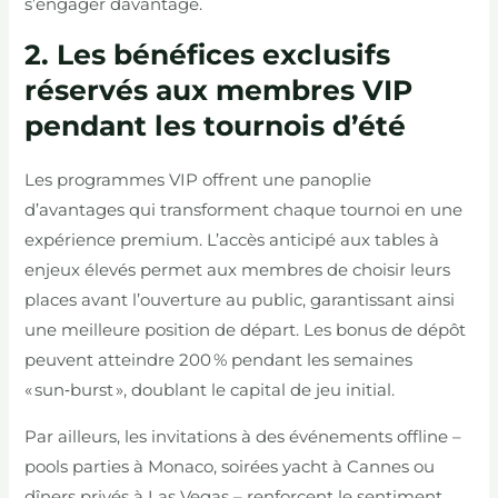
s’engager davantage.
2. Les bénéfices exclusifs
réservés aux membres VIP
pendant les tournois d’été
Les programmes VIP offrent une panoplie
d’avantages qui transforment chaque tournoi en une
expérience premium. L’accès anticipé aux tables à
enjeux élevés permet aux membres de choisir leurs
places avant l’ouverture au public, garantissant ainsi
une meilleure position de départ. Les bonus de dépôt
peuvent atteindre 200 % pendant les semaines
« sun‑burst », doublant le capital de jeu initial.
Par ailleurs, les invitations à des événements offline –
pools parties à Monaco, soirées yacht à Cannes ou
dîners privés à Las Vegas – renforcent le sentiment