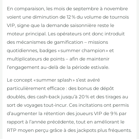
En comparaison, les mois de septembre à novembre
voient une diminution de 12 % du volume de tournois
VIP, signe que la demande saisonnière reste le
moteur principal. Les opérateurs ont donc introduit
des mécanismes de gamification – missions
quotidiennes, badges « summer champion » et
multiplicateurs de points – afin de maintenir
l’engagement au-delà de la période estivale.
Le concept « summer splash » s’est avéré
particulièrement efficace : des bonus de dépôt
doublés, des cash‑back jusqu’à 20 % et des tirages au
sort de voyages tout‑incur. Ces incitations ont permis
d’augmenter la rétention des joueurs VIP de 9 % par
rapport à l’année précédente, tout en améliorant le
RTP moyen perçu grâce à des jackpots plus fréquents.