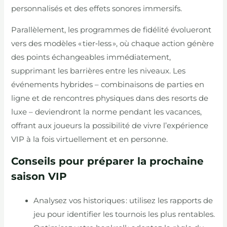
personnalisés et des effets sonores immersifs.
Parallèlement, les programmes de fidélité évolueront
vers des modèles « tier‑less », où chaque action génère
des points échangeables immédiatement,
supprimant les barrières entre les niveaux. Les
événements hybrides – combinaisons de parties en
ligne et de rencontres physiques dans des resorts de
luxe – deviendront la norme pendant les vacances,
offrant aux joueurs la possibilité de vivre l’expérience
VIP à la fois virtuellement et en personne.
Conseils pour préparer la prochaine
saison VIP
Analysez vos historiques : utilisez les rapports de
jeu pour identifier les tournois les plus rentables.