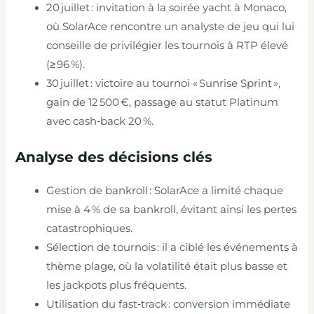
20 juillet : invitation à la soirée yacht à Monaco,
où SolarAce rencontre un analyste de jeu qui lui
conseille de privilégier les tournois à RTP élevé
(≥ 96 %).
30 juillet : victoire au tournoi « Sunrise Sprint »,
gain de 12 500 €, passage au statut Platinum
avec cash‑back 20 %.
Analyse des décisions clés
Gestion de bankroll : SolarAce a limité chaque
mise à 4 % de sa bankroll, évitant ainsi les pertes
catastrophiques.
Sélection de tournois : il a ciblé les événements à
thème plage, où la volatilité était plus basse et
les jackpots plus fréquents.
Utilisation du fast‑track : conversion immédiate