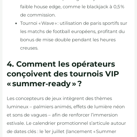
faible house edge, comme le blackjack à 0,5 %
de commission.
Tournoi « Wave » : utilisation de paris sportifs sur
les matchs de football européens, profitant du
bonus de mise double pendant les heures
creuses.
4. Comment les opérateurs
conçoivent des tournois VIP
« summer‑ready » ?
Les concepteurs de jeux intègrent des thèmes
lumineux – palmiers animés, effets de lumière néon
et sons de vagues – afin de renforcer l’immersion
estivale. Le calendrier promotionnel s’articule autour
de dates clés : le 1er juillet (lancement « Summer