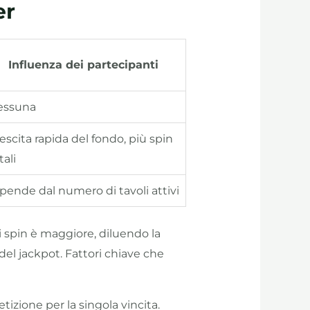
er
Influenza dei partecipanti
essuna
escita rapida del fondo, più spin
tali
pende dal numero di tavoli attivi
i spin è maggiore, diluendo la
el jackpot. Fattori chiave che
tizione per la singola vincita.