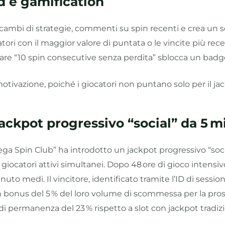
rd e gamification
cambi di strategie, commenti su spin recenti e crea un
atori con il maggior valore di puntata o le vincite più recen
are “10 spin consecutive senza perdita” sblocca un badge e
ivazione, poiché i giocatori non puntano solo per il ja
jackpot progressivo “social” da 5 mi
ega Spin Club” ha introdotto un jackpot progressivo “social
giocatori attivi simultanei. Dopo 48 ore di gioco intensiv
nuto medi. Il vincitore, identificato tramite l’ID di sessio
un bonus del 5 % del loro volume di scommessa per la pr
 permanenza del 23 % rispetto a slot con jackpot tradizio