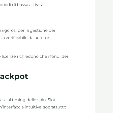
iodi di bassa attività.
 rigorosi per la gestione dei
sia verificabile da auditor
 licenze richiedono che i fondi dei
 jackpot
ata al timing delle spin. Slot
interfaccia intuitiva, soprattutto