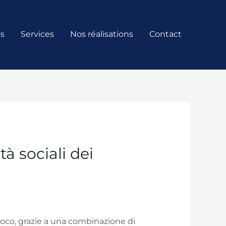
os
Services
Nos réalisations
Contact
tà sociali dei
 gioco, grazie a una combinazione di