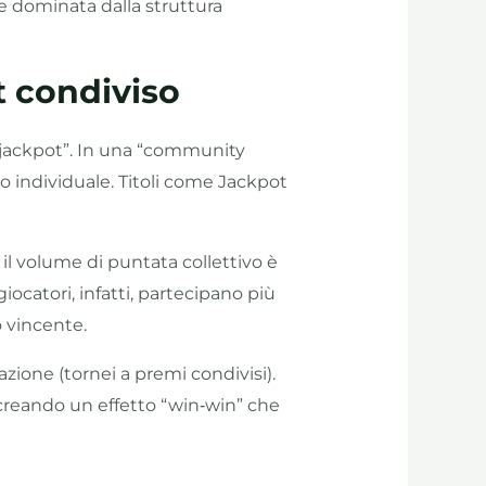
 dominata dalla struttura
ot condiviso
y jackpot”. In una “community
o individuale. Titoli come Jackpot
é il volume di puntata collettivo è
ocatori, infatti, partecipano più
o vincente.
zione (tornei a premi condivisi).
, creando un effetto “win‑win” che