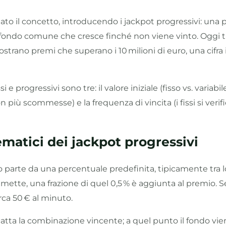
nato il concetto, introducendo i jackpot progressivi: una 
fondo comune che cresce finché non viene vinto. Oggi ti
trano premi che superano i 10 milioni di euro, una cifra 
i e progressivi sono tre: il valore iniziale (fisso vs. varia
più scommesse) e la frequenza di vincita (i fissi si verifi
matici dei jackpot progressivi
o parte da una percentuale predefinita, tipicamente tra lo 
ette, una frazione di quel 0,5 % è aggiunta al premio. Se
irca 50 € al minuto.
atta la combinazione vincente; a quel punto il fondo vien