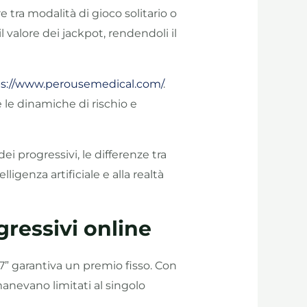
e tra modalità di gioco solitario o
 valore dei jackpot, rendendoli il
s://www.perousemedical.com/
.
 le dinamiche di rischio e
i progressivi, le differenze tra
lligenza artificiale e alla realtà
ogressivi online
7” garantiva un premio fisso. Con
imanevano limitati al singolo