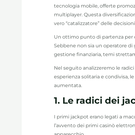
tecnologia mobile, offerte promozio
multiplayer. Questa diversificazion
vero “catalizzatore” delle decisio
Un ottimo punto di partenza per c
Sebbene non sia un operatore di g
gestione finanziaria, temi strettam
Nel seguito analizzeremo le radici 
esperienza solitaria e condivisa, le 
aumentata.
1. Le radici dei j
I primi jackpot erano legati a ma
l’avvento dei primi casinò elettron
apparecchio.