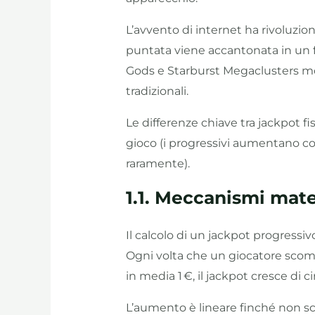
L’avvento di internet ha rivoluzio
puntata viene accantonata in un 
Gods e Starburst Megaclusters mos
tradizionali.
Le differenze chiave tra jackpot fiss
gioco (i progressivi aumentano con 
raramente).
1.1. Meccanismi mate
Il calcolo di un jackpot progressiv
Ogni volta che un giocatore scomm
in media 1 €, il jackpot cresce di c
L’aumento è lineare finché non sc