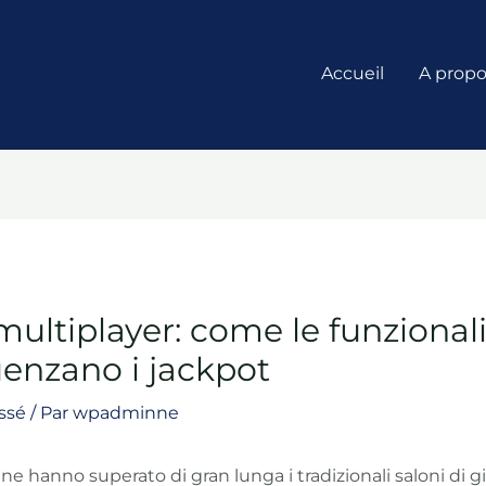
Accueil
A prop
multiplayer: come le funzionali
uenzano i jackpot
ssé
/ Par
wpadminne
line hanno superato di gran lunga i tradizionali saloni di