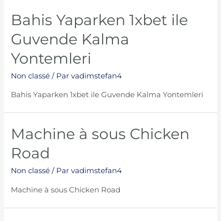
Bahis Yaparken 1xbet ile
Guvende Kalma
Yontemleri
Non classé
/ Par
vadimstefan4
Bahis Yaparken 1xbet ile Guvende Kalma Yontemleri
Machine à sous Chicken
Road
Non classé
/ Par
vadimstefan4
Machine à sous Chicken Road