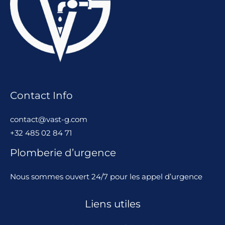
Contact Info
contact@vast-g.com
+32 485 02 84 71
Plomberie d’urgence
Nous sommes ouvert 24/7 pour les appel d’urgence
Liens utiles