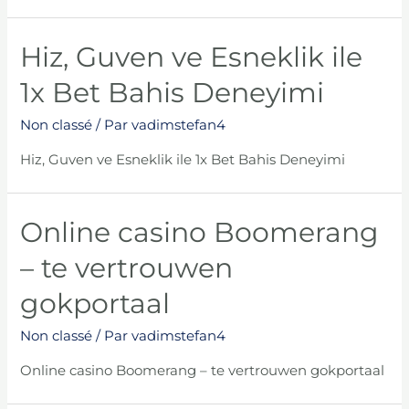
Hiz, Guven ve Esneklik ile
1x Bet Bahis Deneyimi
Non classé
/ Par
vadimstefan4
Hiz, Guven ve Esneklik ile 1x Bet Bahis Deneyimi
Online casino Boomerang
– te vertrouwen
gokportaal
Non classé
/ Par
vadimstefan4
Online casino Boomerang – te vertrouwen gokportaal