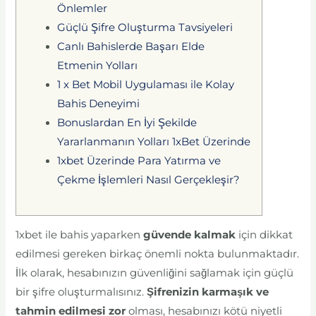
Önlemler
Güçlü Şifre Oluşturma Tavsiyeleri
Canlı Bahislerde Başarı Elde
Etmenin Yolları
1 x Bet Mobil Uygulaması ile Kolay
Bahis Deneyimi
Bonuslardan En İyi Şekilde
Yararlanmanın Yolları 1xBet Üzerinde
1xbet Üzerinde Para Yatırma ve
Çekme İşlemleri Nasıl Gerçekleşir?
1xbet ile bahis yaparken
güvende kalmak
için dikkat
edilmesi gereken birkaç önemli nokta bulunmaktadır.
İlk olarak, hesabınızın güvenliğini sağlamak için güçlü
bir şifre oluşturmalısınız.
Şifrenizin karmaşık ve
tahmin edilmesi zor
olması, hesabınızı kötü niyetli