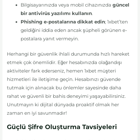
Bilgisayarınızda veya mobil cihazınızda
güncel
bir antivirüs yazılımı kullanın
.
Phishing e-postalarına dikkat edin
; 1xbet’ten
geldiğini iddia eden ancak şüpheli görünen e-
postalara yanıt vermeyin.
Herhangi bir güvenlik ihlali durumunda hızlı hareket
etmek çok önemlidir. Eğer hesabınızda olağandışı
aktiviteler fark ederseniz, hemen 1xbet müşteri
hizmetleri ile iletişime geçin. Hesabınızı güvende
tutmak için alınacak bu önlemler sayesinde daha
rahat ve güvenli bir bahis deneyimi yaşayabilirsiniz.
Unutmayın ki dijital dünyada proaktif olmak her
zaman en iyi savunmadır!
Güçlü Şifre Oluşturma Tavsiyeleri