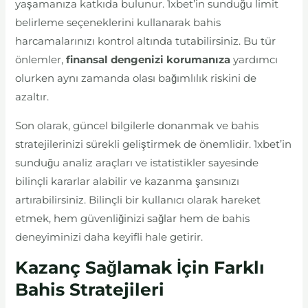
yaşamanıza katkıda bulunur. 1xbet’in sunduğu limit
belirleme seçeneklerini kullanarak bahis
harcamalarınızı kontrol altında tutabilirsiniz. Bu tür
önlemler,
finansal dengenizi korumanıza
yardımcı
olurken aynı zamanda olası bağımlılık riskini de
azaltır.
Son olarak, güncel bilgilerle donanmak ve bahis
stratejilerinizi sürekli geliştirmek de önemlidir. 1xbet’in
sunduğu analiz araçları ve istatistikler sayesinde
bilinçli kararlar alabilir ve kazanma şansınızı
artırabilirsiniz. Bilinçli bir kullanıcı olarak hareket
etmek, hem güvenliğinizi sağlar hem de bahis
deneyiminizi daha keyifli hale getirir.
Kazanç Sağlamak İçin Farklı
Bahis Stratejileri