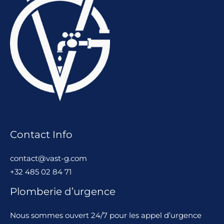
Contact Info
contact@vast-g.com
+32 485 02 84 71
Plomberie d’urgence
Nous sommes ouvert 24/7 pour les appel d’urgence