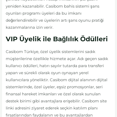
yeniden kazanabilir. Casibom bahis sistemi şans
oyunları programı üyeleri da bu imkanı
değerlendirebilir ve üyelerin artı şans oyunu pratiği
kazanmalarına izin verir.
VIP Üyelik ile Bağlılık Ödülleri
Casibom Türkiye, özel üyelik sistemlerini sadık
müşterilerine özellikle hizmete açar. Adı geçen sadık
kullanıcı ödülleri, hatırı sayılır tutarda para transferi
yapan ve sürekli olarak oyun oynayan yerel
kullanıcılara yöneliktir. Casibom dijital alanının dijital
sistemlerinde, özel üyeler, eşsiz promosyonlar, seri
finansal hareket imkanları ve özel olarak sunulan
destek birimi gibi avantajlara erişebilir. Casibom site
linki adresini ziyaret ederek seçkin katılım planı
fırsatlarından faydalanın ve bu avantajlardan