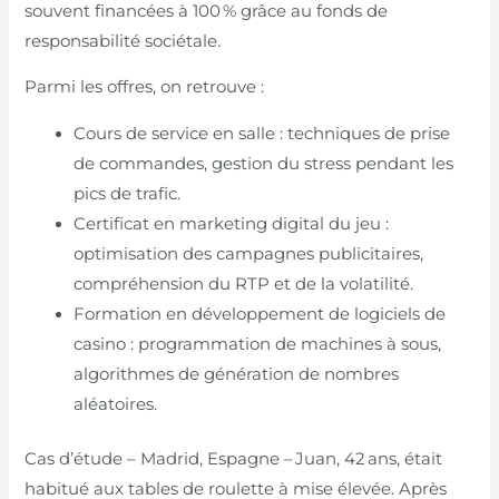
souvent financées à 100 % grâce au fonds de
responsabilité sociétale.
Parmi les offres, on retrouve :
Cours de service en salle : techniques de prise
de commandes, gestion du stress pendant les
pics de trafic.
Certificat en marketing digital du jeu :
optimisation des campagnes publicitaires,
compréhension du RTP et de la volatilité.
Formation en développement de logiciels de
casino : programmation de machines à sous,
algorithmes de génération de nombres
aléatoires.
Cas d’étude – Madrid, Espagne – Juan, 42 ans, était
habitué aux tables de roulette à mise élevée. Après