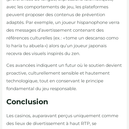
avec les comportements de jeu, les plateformes
peuvent proposer des contenus de prévention
adaptés. Par exemple, un joueur hispanophone verra
des messages d’avertissement contenant des
références culturelles (ex. : « tome un descanso como
lo haría tu abuela ») alors qu’un joueur japonais
recevra des visuels inspirés du zen.
Ces avancées indiquent un futur où le soutien devient
proactive, culturellement sensible et hautement
technologique, tout en conservant le principe
fondamental du jeu responsable.
Conclusion
Les casinos, auparavant perçus uniquement comme
des lieux de divertissement à haut RTP, se