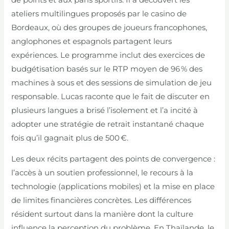
ateliers multilingues proposés par le casino de
Bordeaux, où des groupes de joueurs francophones,
anglophones et espagnols partagent leurs
expériences. Le programme inclut des exercices de
budgétisation basés sur le RTP moyen de 96 % des
machines à sous et des sessions de simulation de jeu
responsable. Lucas raconte que le fait de discuter en
plusieurs langues a brisé l’isolement et l’a incité à
adopter une stratégie de retrait instantané chaque
fois qu’il gagnait plus de 500 €.
Les deux récits partagent des points de convergence :
l’accès à un soutien professionnel, le recours à la
technologie (applications mobiles) et la mise en place
de limites financières concrètes. Les différences
résident surtout dans la manière dont la culture
influence la perception du problème. En Thaïlande, le