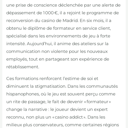
une prise de conscience déclenchée par une alerte de
dépassement de 1 000 €, il a rejoint le programme de
reconversion du casino de Madrid. En six mois, il a
obtenu le diplôme de formateur en service client,
spécialisé dans les environnements de jeu à forte
intensité. Aujourd’hui, il anime des ateliers sur la
communication non violente pour les nouveaux
employés, tout en partageant son expérience de
rétablissement.
Ces formations renforcent l’estime de soi et
diminuent la stigmatisation. Dans les communautés
hispanophones, où le jeu est souvent perçu comme
un rite de passage, le fait de devenir « formateur »
change la narrative : le joueur devient un expert
reconnu, non plus un « casino addict ». Dans les
milieux plus conservateurs, comme certaines régions