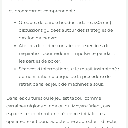
Les programmes comprennent :
Groupes de parole hebdomadaires (30 min) :
discussions guidées autour des stratégies de
gestion de bankroll.
Ateliers de pleine conscience : exercices de
respiration pour réduire l’impulsivité pendant
les parties de poker.
Séances d’information sur le retrait instantané :
démonstration pratique de la procédure de
retrait dans les jeux de machines à sous.
Dans les cultures où le jeu est tabou, comme
certaines régions d’Inde ou du Moyen‑Orient, ces
espaces rencontrent une réticence initiale. Les
opérateurs ont donc adopté une approche indirecte,