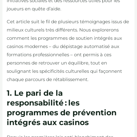
initiatives sociales et des ressources utiles pour les
joueurs en quête d’aide.
Cet article suit le fil de plusieurs témoignages issus de
milieux culturels très différents. Nous explorerons
comment les programmes de soutien intégrés aux
casinos modernes – du dépistage automatisé aux
formations professionnelles – ont permis à ces
personnes de retrouver un équilibre, tout en
soulignant les spécificités culturelles qui façonnent
chaque parcours de rétablissement.
1. Le pari de la
responsabilité : les
programmes de prévention
intégrés aux casinos