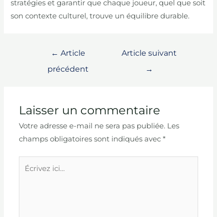
stratégies et garantir que chaque joueur, quel que soit
son contexte culturel, trouve un équilibre durable.
Navigation
←
Article
Article suivant
de
précédent
→
l’article
Laisser un commentaire
Votre adresse e-mail ne sera pas publiée.
Les
champs obligatoires sont indiqués avec
*
Écrivez
ici…