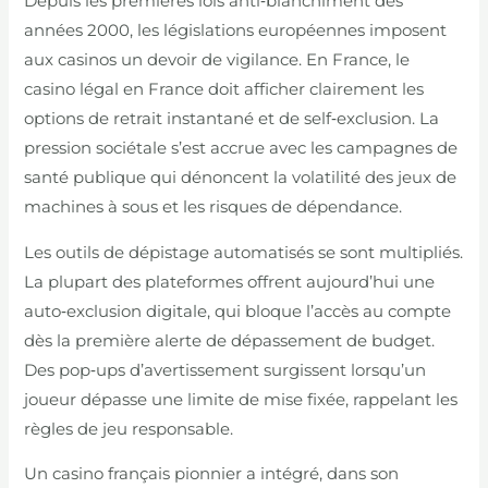
Depuis les premières lois anti‑blanchiment des
années 2000, les législations européennes imposent
aux casinos un devoir de vigilance. En France, le
casino légal en France doit afficher clairement les
options de retrait instantané et de self‑exclusion. La
pression sociétale s’est accrue avec les campagnes de
santé publique qui dénoncent la volatilité des jeux de
machines à sous et les risques de dépendance.
Les outils de dépistage automatisés se sont multipliés.
La plupart des plateformes offrent aujourd’hui une
auto‑exclusion digitale, qui bloque l’accès au compte
dès la première alerte de dépassement de budget.
Des pop‑ups d’avertissement surgissent lorsqu’un
joueur dépasse une limite de mise fixée, rappelant les
règles de jeu responsable.
Un casino français pionnier a intégré, dans son