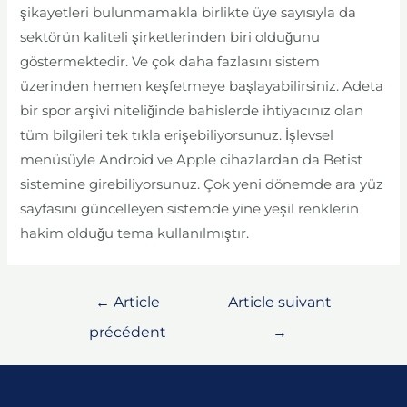
şikayetleri bulunmamakla birlikte üye sayısıyla da
sektörün kaliteli şirketlerinden biri olduğunu
göstermektedir. Ve çok daha fazlasını sistem
üzerinden hemen keşfetmeye başlayabilirsiniz. Adeta
bir spor arşivi niteliğinde bahislerde ihtiyacınız olan
tüm bilgileri tek tıkla erişebiliyorsunuz. İşlevsel
menüsüyle Android ve Apple cihazlardan da Betist
sistemine girebiliyorsunuz. Çok yeni dönemde ara yüz
sayfasını güncelleyen sistemde yine yeşil renklerin
hakim olduğu tema kullanılmıştır.
Navigation
←
Article
Article suivant
de
précédent
→
l’article