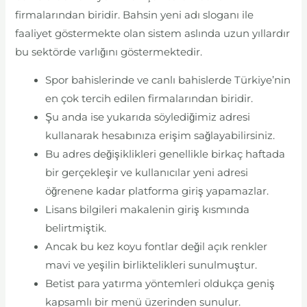
firmalarından biridir. Bahsin yeni adı sloganı ile
faaliyet göstermekte olan sistem aslında uzun yıllardır
bu sektörde varlığını göstermektedir.
Spor bahislerinde ve canlı bahislerde Türkiye’nin
en çok tercih edilen firmalarından biridir.
Şu anda ise yukarıda söylediğimiz adresi
kullanarak hesabınıza erişim sağlayabilirsiniz.
Bu adres değişiklikleri genellikle birkaç haftada
bir gerçekleşir ve kullanıcılar yeni adresi
öğrenene kadar platforma giriş yapamazlar.
Lisans bilgileri makalenin giriş kısmında
belirtmiştik.
Ancak bu kez koyu fontlar değil açık renkler
mavi ve yeşilin birliktelikleri sunulmuştur.
Betist para yatırma yöntemleri oldukça geniş
kapsamlı bir menü üzerinden sunulur.