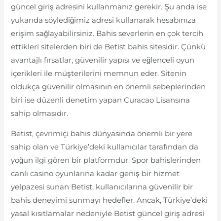
güncel giriş adresini kullanmanız gerekir. Şu anda ise
yukarıda söylediğimiz adresi kullanarak hesabınıza
erişim sağlayabilirsiniz. Bahis severlerin en çok tercih
ettikleri sitelerden biri de Betist bahis sitesidir. Çünkü
avantajlı fırsatlar, güvenilir yapısı ve eğlenceli oyun
içerikleri ile müşterilerini memnun eder. Sitenin
oldukça güvenilir olmasının en önemli sebeplerinden
biri ise düzenli denetim yapan Curacao Lisansına
sahip olmasıdır.
Betist, çevrimiçi bahis dünyasında önemli bir yere
sahip olan ve Türkiye’deki kullanıcılar tarafından da
yoğun ilgi gören bir platformdur. Spor bahislerinden
canlı casino oyunlarına kadar geniş bir hizmet
yelpazesi sunan Betist, kullanıcılarına güvenilir bir
bahis deneyimi sunmayı hedefler. Ancak, Türkiye’deki
yasal kısıtlamalar nedeniyle Betist güncel giriş adresi