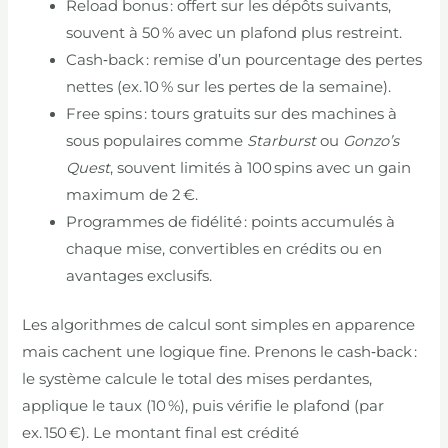
Reload bonus : offert sur les dépôts suivants,
souvent à 50 % avec un plafond plus restreint.
Cash‑back : remise d’un pourcentage des pertes
nettes (ex. 10 % sur les pertes de la semaine).
Free spins : tours gratuits sur des machines à
sous populaires comme
Starburst
ou
Gonzo’s
Quest
, souvent limités à 100 spins avec un gain
maximum de 2 €.
Programmes de fidélité : points accumulés à
chaque mise, convertibles en crédits ou en
avantages exclusifs.
Les algorithmes de calcul sont simples en apparence
mais cachent une logique fine. Prenons le cash‑back :
le système calcule le total des mises perdantes,
applique le taux (10 %), puis vérifie le plafond (par
ex. 150 €). Le montant final est crédité