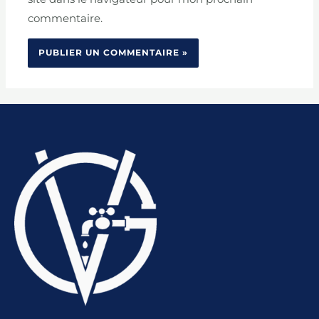
commentaire.