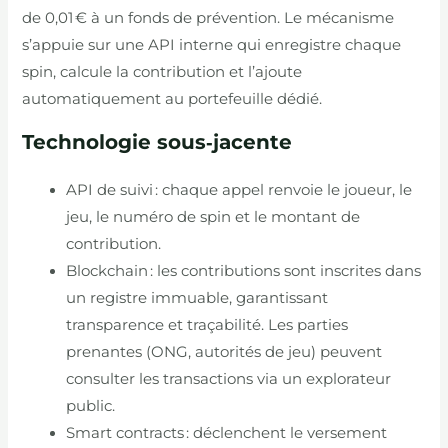
de 0,01 € à un fonds de prévention. Le mécanisme
s’appuie sur une API interne qui enregistre chaque
spin, calcule la contribution et l’ajoute
automatiquement au portefeuille dédié.
Technologie sous‑jacente
API de suivi : chaque appel renvoie le joueur, le
jeu, le numéro de spin et le montant de
contribution.
Blockchain : les contributions sont inscrites dans
un registre immuable, garantissant
transparence et traçabilité. Les parties
prenantes (ONG, autorités de jeu) peuvent
consulter les transactions via un explorateur
public.
Smart contracts : déclenchent le versement