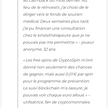
au cash‑back du mois dernier. Au
lieu de le réinvestir, j’ai choisi de le
diriger vers le fonds de soutien
médical. Deux semaines plus tard,
j’ai pu financer une consultation
chez le kinésithérapeute que je ne
pouvais pas me permettre. » – joueur
anonyme, 32 ans.
« Les free spins de
CryptoSpin
m’ont
donné non seulement des chances
de gagner, mais aussi 0,01 € par spin
pour le programme de prévention.
Le suivi blockchain m’a rassuré ; je
pouvais voir chaque euro alloué. » –
utilisatrice, fan de cryptomonnaies.