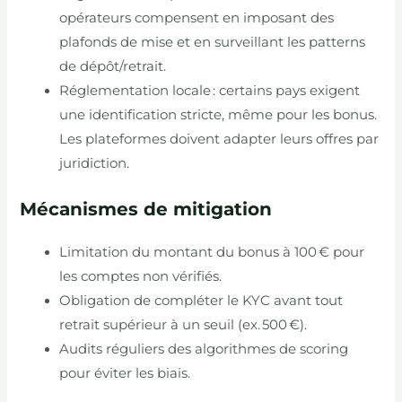
opérateurs compensent en imposant des
plafonds de mise et en surveillant les patterns
de dépôt/retrait.
Réglementation locale : certains pays exigent
une identification stricte, même pour les bonus.
Les plateformes doivent adapter leurs offres par
juridiction.
Mécanismes de mitigation
Limitation du montant du bonus à 100 € pour
les comptes non vérifiés.
Obligation de compléter le KYC avant tout
retrait supérieur à un seuil (ex. 500 €).
Audits réguliers des algorithmes de scoring
pour éviter les biais.