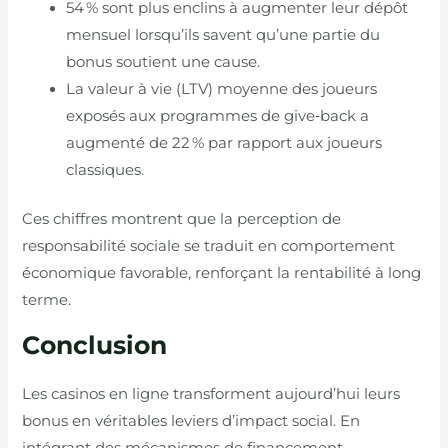
54 % sont plus enclins à augmenter leur dépôt
mensuel lorsqu’ils savent qu’une partie du
bonus soutient une cause.
La valeur à vie (LTV) moyenne des joueurs
exposés aux programmes de give‑back a
augmenté de 22 % par rapport aux joueurs
classiques.
Ces chiffres montrent que la perception de
responsabilité sociale se traduit en comportement
économique favorable, renforçant la rentabilité à long
terme.
Conclusion
Les casinos en ligne transforment aujourd’hui leurs
bonus en véritables leviers d’impact social. En
intégrant des mécanismes de financement