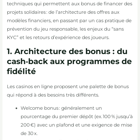
techniques qui permettent aux bonus de financer des
projets solidaires : de l’architecture des offres aux
modèles financiers, en passant par un cas pratique de
prévention du jeu responsable, les enjeux du “sans
KYC” et les retours d’expérience des joueurs.
1. Architecture des bonus : du
cash‑back aux programmes de
fidélité
Les casinos en ligne proposent une palette de bonus
qui répond à des besoins très différents.
Welcome bonus : généralement un
pourcentage du premier dépôt (ex. 100 % jusqu’à
200 €) avec un plafond et une exigence de mise
de 30 x.