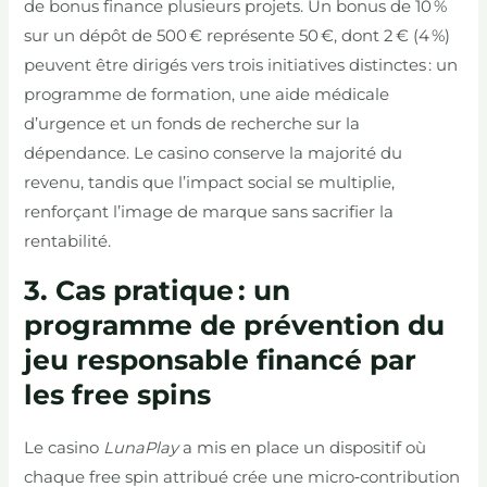
de bonus finance plusieurs projets. Un bonus de 10 %
sur un dépôt de 500 € représente 50 €, dont 2 € (4 %)
peuvent être dirigés vers trois initiatives distinctes : un
programme de formation, une aide médicale
d’urgence et un fonds de recherche sur la
dépendance. Le casino conserve la majorité du
revenu, tandis que l’impact social se multiplie,
renforçant l’image de marque sans sacrifier la
rentabilité.
3. Cas pratique : un
programme de prévention du
jeu responsable financé par
les free spins
Le casino
LunaPlay
a mis en place un dispositif où
chaque free spin attribué crée une micro‑contribution