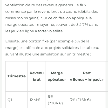
ventilation claire des revenus générés. Le flux
commence par le revenu brut du casino (débits des
mises moins gains). Sur ce chiffre, on applique la
marge opérateur moyenne, souvent de 5 à 7 % dans
les jeux en ligne à forte volatilité.
Ensuite, une portion fixe (par exemple 3 % de la
marge) est affectée aux projets solidaires. Le tableau
suivant illustre une simulation sur un trimestre :
Revenu
Marge
Part
Trimestre
brut
opérateur
« Bonus + Impact »
6 %
Q1
12 M €
3 % (21,6 k €)
(720 k €)