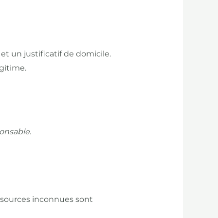
 un justificatif de domicile.
gitime.
onsable
.
s sources inconnues sont