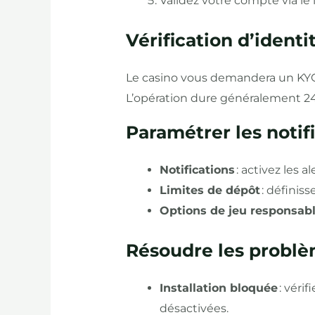
Validez votre compte via le l
Vérification d’identi
Le casino vous demandera un KYC (
L’opération dure généralement 24 
Paramétrer les notifi
Notifications
: activez les a
Limites de dépôt
: définis
Options de jeu responsab
Résoudre les problè
Installation bloquée
: véri
désactivées.