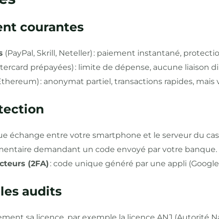
nt courantes
s
(PayPal, Skrill, Neteller) : paiement instantané, protec
stercard prépayées) : limite de dépense, aucune liaison d
Ethereum) : anonymat partiel, transactions rapides, mais v
tection
que échange entre votre smartphone et le serveur du cas
mentaire demandant un code envoyé par votre banque.
cteurs (2FA)
: code unique généré par une appli (Google
 les audits
irement sa licence, par exemple la licence ANJ (Autorité N