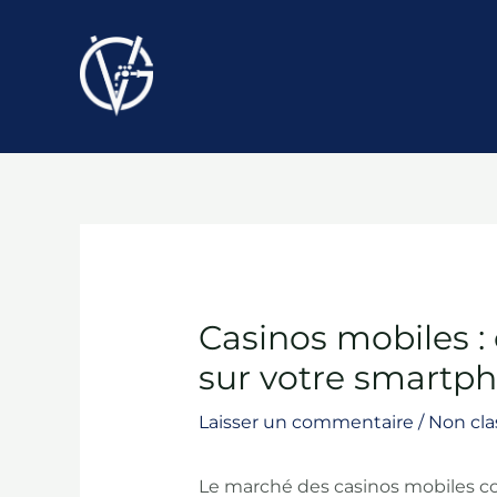
Aller
au
contenu
Casinos mobiles :
sur votre smartp
Laisser un commentaire
/
Non cla
Le marché des casinos mobiles c