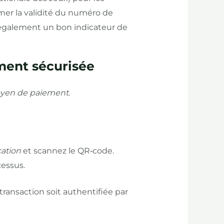
rmer la validité du numéro de
t également un bon indicateur de
ment sécurisée
oyen de paiement
.
cation
et scannez le QR‑code.
cessus.
transaction soit authentifiée par