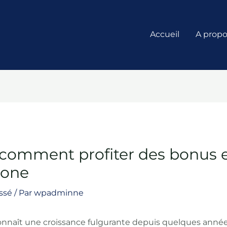
Accueil
A prop
 comment profiter des bonus e
hone
ssé
/ Par
wpadminne
onnaît une croissance fulgurante depuis quelques anné