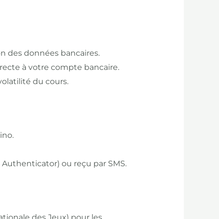
tion des données bancaires.
irecte à votre compte bancaire.
olatilité du cours.
ino.
 Authenticator) ou reçu par SMS.
ationale des Jeux) pour les