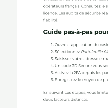
opérateurs français. Consultez le 
licence. Les audits de sécurité r
fiabilité.
Guide pas‑à‑pas pou
Ouvrez l’application du ca
Sélectionnez
Portefeuille é
Saisissez votre adresse e‑mai
Un code 3D Secure vous sera e
Activez la 2FA depuis les p
Enregistrez le moyen de pai
En suivant ces étapes, vous limite
deux facteurs distincts.