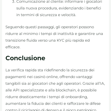
Comunicazione al cliente: informare i giocatori
sulla nuova procedura, evidenziando i benefici
in termini di sicurezza e velocità.
Seguendo questi passaggi, gli operatori possono
ridurre al minimo i tempi di inattività e garantire una
transizione fluida verso una KYC più rapida ed
efficace.
Conclusione
La verifica rapida sta ridefinendo la sicurezza dei
pagamenti nei casinò online, offrendo vantaggi
tangibili sia ai giocatori che agli operatori. Grazie all’IA,
alle API specializzate e alla blockchain, è possibile
ridurre drasticamente i tempi di onboarding,
aumentare la fiducia dei clienti e rafforzare le difese
contro il riciclaggio di denaro e il gioco patologico.