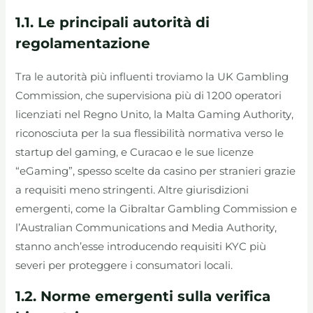
1.1. Le principali autorità di
regolamentazione
Tra le autorità più influenti troviamo la UK Gambling
Commission, che supervisiona più di 1 200 operatori
licenziati nel Regno Unito, la Malta Gaming Authority,
riconosciuta per la sua flessibilità normativa verso le
startup del gaming, e Curacao e le sue licenze
“eGaming”, spesso scelte da casino per stranieri grazie
a requisiti meno stringenti. Altre giurisdizioni
emergenti, come la Gibraltar Gambling Commission e
l’Australian Communications and Media Authority,
stanno anch’esse introducendo requisiti KYC più
severi per proteggere i consumatori locali.
1.2. Norme emergenti sulla verifica