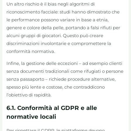
Un altro rischio è il bias negli algoritmi di
riconoscimento facciale: studi hanno dimostrato che
le performance possono variare in base a etnia,
genere e colore della pelle, portando a falsi rifiuti per
alcuni gruppi di giocatori. Questo può creare
discriminazioni involontarie e compromettere la
conformità normativa.
Infine, la gestione delle eccezioni – ad esempio clienti
senza documenti tradizionali come rifugiati o persone
senza passaporto – richiede procedure alternative,
spesso più lente e costose, che contraddicono
l’obiettivo di rapidità.
6.1. Conformità al GDPR e alle
normative locali
Per rispettare il GDPR, le piattaforme devono