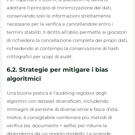
adottare il principio di minimizzazione dei dati,
conservando solo le informazioni strettamente
necessarie per la verifica e cancellandole entro i
termini stabiliti. Il diritto all’oblio permette ai giocatori
di richiedere la cancellazione completa dei propri dati,
richiedendo al contempo la conservazione di hash
crittografici per scopi di audit.
6.2. Strategie per mitigare i bias
algoritmici
Una buona pratica è l’auditing regolare degli
algoritmi con dataset diversificati, includendo
immagini di persone di diverse etnie e fasce d’età.
Inoltre, è consigliabile combinare più metodi di
verifica (es. documento + selfie) per ridurre la
dipendenza da un singolo modello. Le aziende