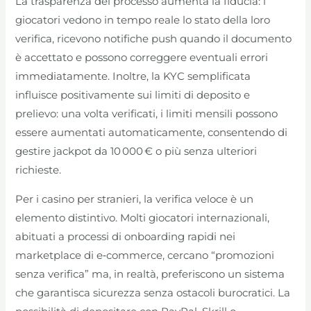
La trasparenza del processo aumenta la fiducia: i
giocatori vedono in tempo reale lo stato della loro
verifica, ricevono notifiche push quando il documento
è accettato e possono correggere eventuali errori
immediatamente. Inoltre, la KYC semplificata
influisce positivamente sui limiti di deposito e
prelievo: una volta verificati, i limiti mensili possono
essere aumentati automaticamente, consentendo di
gestire jackpot da 10 000 € o più senza ulteriori
richieste.
Per i casino per stranieri, la verifica veloce è un
elemento distintivo. Molti giocatori internazionali,
abituati a processi di onboarding rapidi nei
marketplace di e‑commerce, cercano “promozioni
senza verifica” ma, in realtà, preferiscono un sistema
che garantisca sicurezza senza ostacoli burocratici. La