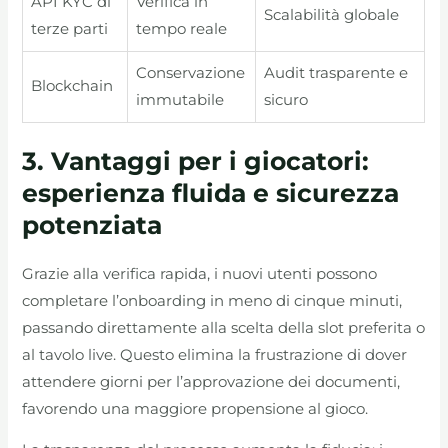
API KYC di
Verifica in
Scalabilità globale
terze parti
tempo reale
Conservazione
Audit trasparente e
Blockchain
immutabile
sicuro
3. Vantaggi per i giocatori:
esperienza fluida e sicurezza
potenziata
Grazie alla verifica rapida, i nuovi utenti possono
completare l’onboarding in meno di cinque minuti,
passando direttamente alla scelta della slot preferita o
al tavolo live. Questo elimina la frustrazione di dover
attendere giorni per l’approvazione dei documenti,
favorendo una maggiore propensione al gioco.