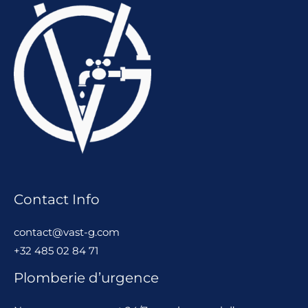
Contact Info
contact@vast-g.com
+32 485 02 84 71
Plomberie d’urgence