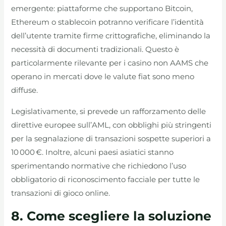
emergente: piattaforme che supportano Bitcoin,
Ethereum o stablecoin potranno verificare l’identità
dell’utente tramite firme crittografiche, eliminando la
necessità di documenti tradizionali. Questo è
particolarmente rilevante per i casino non AAMS che
operano in mercati dove le valute fiat sono meno
diffuse.
Legislativamente, si prevede un rafforzamento delle
direttive europee sull’AML, con obblighi più stringenti
per la segnalazione di transazioni sospette superiori a
10 000 €. Inoltre, alcuni paesi asiatici stanno
sperimentando normative che richiedono l’uso
obbligatorio di riconoscimento facciale per tutte le
transazioni di gioco online.
8. Come scegliere la soluzione