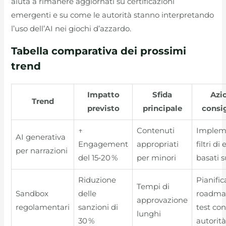
aiuta a rimanere aggiornati su certificazioni
emergenti e su come le autorità stanno interpretando
l’uso dell’AI nei giochi d’azzardo.
Tabella comparativa dei prossimi
trend
Impatto
Sfida
Azi
Trend
previsto
principale
consig
↑
Contenuti
Implem
AI generativa
Engagement
appropriati
filtri di 
per narrazioni
del 15‑20 %
per minori
basati 
Riduzione
Pianific
Tempi di
Sandbox
delle
roadma
approvazione
regolamentari
sanzioni di
test co
lunghi
30 %
autorit