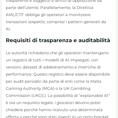
trasparente e soggetto a diritto di opposizione da
parte dell’utente. Parallelamente, la Direttiva
AML/CTF obbliga gli operatori a monitorare
transazioni sospette, compresi i pattern generati da
AI.
Requisiti di trasparenza e auditabilità
Le autorità richiedono che gli operatori mantengano
un registro di tutti i modelli di AI impiegati, con
versioni, dataset di addestramento e metriche di
performance. Questo registro deve essere disponibile
per audit periodici da parte di enti come la Malta
Gaming Authority (MGA) o la UK Gambling
Commission (UKGC). La possibilità di “explainable AI”
è ora un requisito legale: i giocatori devono poter
chiedere perché hanno ricevuto una determinata
offerta o perché sono stati inseriti in un certo bracket.