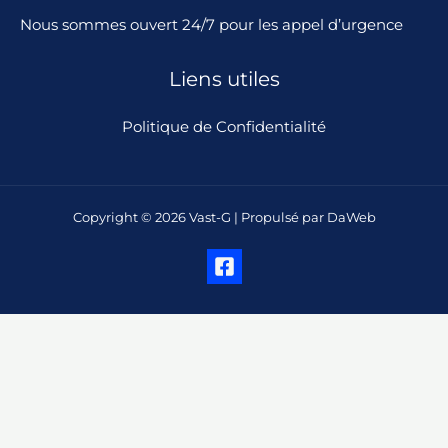
Nous sommes ouvert 24/7 pour les appel d’urgence
Liens utiles
Politique de Confidentialité
Copyright © 2026 Vast-G | Propulsé par
DaWeb