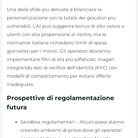
Una delle sfide più delicate è bilanciare la
personalizzazione con la tutela dei giocatori più
vulnerabili. L’AI può suggerire bonus di alto valore a
utenti con alta propensione al rischio, ma le
normative italiane richiedono limiti di spesa
giornalieri per i minori. Gli operatori dovranno
implementare filtri di età più sofisticati, magari
integrando dati di verifica dell’identità (KYC) con
modelli di comportamento per evitare offerte
inadeguate.
Prospettive di regolamentazione
futura
Sandbox regolamentari – Alcuni paesi stanno
creando ambienti di prova dove gli operatori