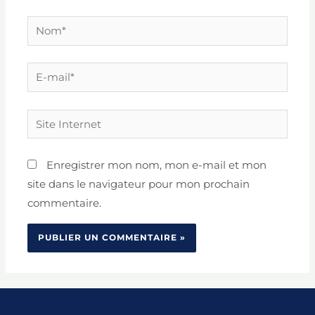
Nom*
E-
mail*
Site
Internet
Enregistrer mon nom, mon e-mail et mon
site dans le navigateur pour mon prochain
commentaire.