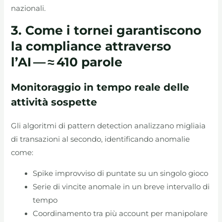
nazionali.
3. Come i tornei garantiscono
la compliance attraverso
l’AI — ≈ 410 parole
Monitoraggio in tempo reale delle
attività sospette
Gli algoritmi di pattern detection analizzano migliaia
di transazioni al secondo, identificando anomalie
come:
Spike improvviso di puntate su un singolo gioco
Serie di vincite anomale in un breve intervallo di
tempo
Coordinamento tra più account per manipolare