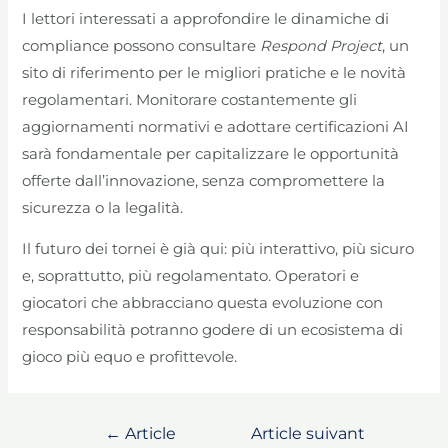
I lettori interessati a approfondire le dinamiche di
compliance possono consultare
Respond Project
, un
sito di riferimento per le migliori pratiche e le novità
regolamentari. Monitorare costantemente gli
aggiornamenti normativi e adottare certificazioni AI
sarà fondamentale per capitalizzare le opportunità
offerte dall’innovazione, senza compromettere la
sicurezza o la legalità.
Il futuro dei tornei è già qui: più interattivo, più sicuro
e, soprattutto, più regolamentato. Operatori e
giocatori che abbracciano questa evoluzione con
responsabilità potranno godere di un ecosistema di
gioco più equo e profittevole.
Navigation
←
Article
Article suivant