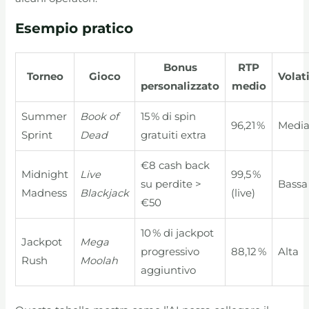
Esempio pratico
Bonus
RTP
Torneo
Gioco
Volati
personalizzato
medio
Summer
Book of
15 % di spin
96,21 %
Medi
Sprint
Dead
gratuiti extra
€8 cash back
Midnight
Live
99,5 %
su perdite >
Bassa
Madness
Blackjack
(live)
€50
10 % di jackpot
Jackpot
Mega
progressivo
88,12 %
Alta
Rush
Moolah
aggiuntivo