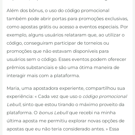
Além dos bônus, o uso do código promocional
também pode abrir portas para promoções exclusivas,
como apostas grátis ou acesso a eventos especiais. Por
exemplo, alguns usuários relataram que, ao utilizar o
código, conseguiram participar de torneios ou
promoções que não estavam disponíveis para
usuários sem o código. Esses eventos podem oferecer
prêmios substanciais e são uma ótima maneira de
interagir mais com a plataforma.
Maria, uma apostadora experiente, compartilhou sua
experiência: « Cada vez que uso o
código promocional
Lebull
, sinto que estou tirando o máximo proveito da
plataforma. O
bonus Lebull
que recebi na minha
última aposta me permitiu explorar novas opções de
apostas que eu não teria considerado antes. » Essa