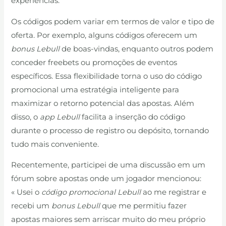
experiências.
Os códigos podem variar em termos de valor e tipo de
oferta. Por exemplo, alguns códigos oferecem um
bonus Lebull
de boas-vindas, enquanto outros podem
conceder freebets ou promoções de eventos
específicos. Essa flexibilidade torna o uso do código
promocional uma estratégia inteligente para
maximizar o retorno potencial das apostas. Além
disso, o
app Lebull
facilita a inserção do código
durante o processo de registro ou depósito, tornando
tudo mais conveniente.
Recentemente, participei de uma discussão em um
fórum sobre apostas onde um jogador mencionou:
« Usei o
código promocional Lebull
ao me registrar e
recebi um
bonus Lebull
que me permitiu fazer
apostas maiores sem arriscar muito do meu próprio