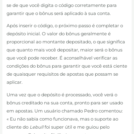
se de que você digita o código corretamente para
garantir que o bônus será aplicado à sua conta.
Após inserir o código, o próximo passo é completar o
depósito inicial. O valor do bônus geralmente é
proporcional ao montante depositado, o que significa
que quanto mais você depositar, maior será o bônus
que você pode receber. É aconselhável verificar as
condições do bônus para garantir que você está ciente
de quaisquer requisitos de apostas que possam se
aplicar.
Uma vez que o depósito é processado, você verá o
bônus creditado na sua conta, pronto para ser usado
em apostas. Um usuário chamado Pedro comentou:
« Eu não sabia como funcionava, mas o suporte ao
cliente do
Lebull
foi super útil e me guiou pelo