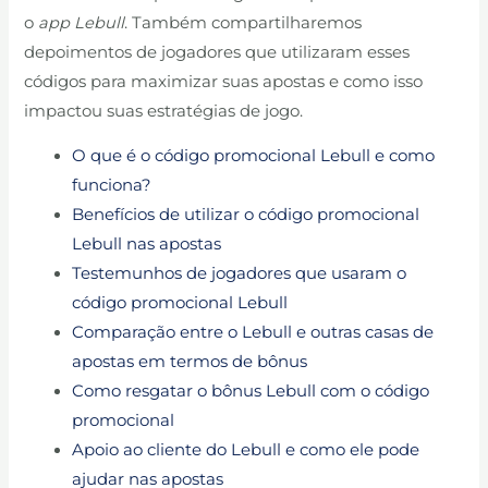
o
app Lebull
. Também compartilharemos
depoimentos de jogadores que utilizaram esses
códigos para maximizar suas apostas e como isso
impactou suas estratégias de jogo.
O que é o código promocional Lebull e como
funciona?
Benefícios de utilizar o código promocional
Lebull nas apostas
Testemunhos de jogadores que usaram o
código promocional Lebull
Comparação entre o Lebull e outras casas de
apostas em termos de bônus
Como resgatar o bônus Lebull com o código
promocional
Apoio ao cliente do Lebull e como ele pode
ajudar nas apostas