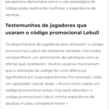
perspectiva demonstra como o uso estratégico do
código pode realmente melhorar a experiência de
apostas.
Testemunhos de jogadores que
usaram o código promocional Lebull
Os depoimentos de jogadores que utilizaram o
código
promocional Lebull
são bastante variados, mas todos
compartilham um sentimento de satisfação com as
ofertas que receberam. Muitos usuários mencionam
que a utilização do código fez uma diferença
significativa em suas experiências. Por exemplo, João,
um apostador casual, disse: « Nunca tinha usado um
código promocional antes, mas após descobrir o
codigo promocional Lebull
, minha experiência de
apostas mudou completamente! »