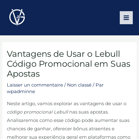
Aller
au
contenu
MAI
ME
Vantagens de Usar o Lebull
Código Promocional em Suas
Apostas
Laisser un commentaire
/
Non classé
/ Par
wpadminne
Neste artigo, vamos explorar as vantagens de usar o
código promocional Lebull
nas suas apostas.
Analisaremos como esse código pode aumentar suas
chances de ganhar, oferecer bônus atraentes e
melhorar sua experiência geral em plataformas como