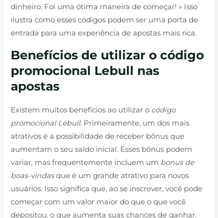
dinheiro. Foi uma ótima maneira de começar! » Isso
ilustra como esses códigos podem ser uma porta de
entrada para uma experiência de apostas mais rica.
Benefícios de utilizar o código
promocional Lebull nas
apostas
Existem muitos benefícios ao utilizar o
código
promocional Lebull
. Primeiramente, um dos mais
atrativos é a possibilidade de receber bônus que
aumentam o seu saldo inicial. Esses bônus podem
variar, mas frequentemente incluem um
bonus de
boas-vindas
que é um grande atrativo para novos
usuários. Isso significa que, ao se inscrever, você pode
começar com um valor maior do que o que você
depositou, o que aumenta suas chances de ganhar.