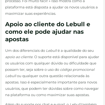
processo. Foi muito fácil! » Isso mostra como a
plataforma está disposta a ajudar os novos usuários a
maximizar suas experiências.
Apoio ao cliente do Lebull e
como ele pode ajudar nas
apostas
Um dos diferenciais do
Lebull
é a qualidade do seu
apoio ao cliente
. O suporte está disponível para ajudar
os usuários com qualquer dúvida ou dificuldade que
possam ter, seja sobre o uso do
código promocional
Lebull
ou qualquer outra questão relacionada às
apostas. Isso é especialmente importante para novos
usuários, que podem ter dúvidas sobre como navegar
na plataforma ou como maximizar suas apostas.
Além do suporte por chat e e-mail, o
Lebull
também