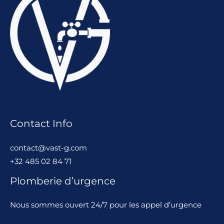
Contact Info
contact@vast-g.com
+32 485 02 84 71
Plomberie d’urgence
Nous sommes ouvert 24/7 pour les appel d’urgence