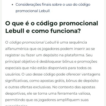
Considerações finais sobre o uso do código
promocional Lebull
O que é o código promocional
Lebull e como funciona?
O
código promocional Lebull
é uma sequência
alfanumérica que os jogadores podem inserir ao se
registrar ou fazer um depósito na plataforma. Seu
principal objetivo é desbloquear bônus e promoções
especiais que não estão disponíveis para todos os
usuários. O uso desse código pode oferecer vantagens
significativas, como apostas grátis, bônus de depósito
e outras ofertas exclusivas. No contexto das apostas
desportivas, ele se torna uma ferramenta valiosa,
permitindo que os jogadores amplifiquem suas