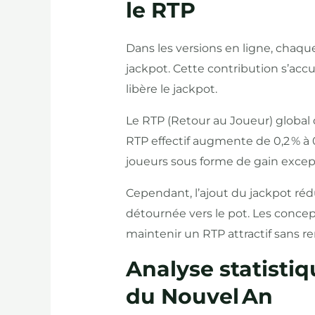
le RTP
Dans les versions en ligne, chaq
jackpot. Cette contribution s’ac
libère le jackpot.
Le RTP (Retour au Joueur) global d
RTP effectif augmente de 0,2 % à 0
joueurs sous forme de gain excep
Cependant, l’ajout du jackpot rédu
détournée vers le pot. Les concep
maintenir un RTP attractif sans ren
Analyse statisti
du Nouvel An