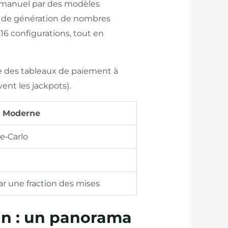
e manuel par des modèles
me de génération de nombres
16 configurations, tout en
ntre des tableaux de paiement à
vent les jackpots).
Moderne
e‑Carlo
ar une fraction des mises
ain : un panorama