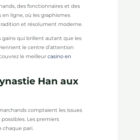
chands, des fonctionnaires et des
os en ligne, où les graphismes
a tradition et résolument moderne.
 gains qui brillent autant que les
viennent le centre d’attention
couvrez le meilleur
casino en
dynastie Han aux
s marchands comptaient les issues
ns possibles. Les premiers
e chaque pari.