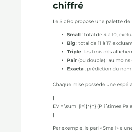
chiffré
Le Sic Bo propose une palette de p
Small
: total de 4 à 10, exclu
Big
: total de 11 à 17, excluant
Triple
: les trois dés affich
Pair
(ou double) : au moins
Exacta
: prédiction du nom
Chaque mise possède une espéran
[
EV = \sum_{i=1}^{n} (P_i \times Pai
]
Par exemple, le pari « Small » a un