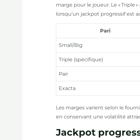
marge pour le joueur. Le « Triple 
lorsqu’un jackpot progressif est ac
Pari
Small/Big
Triple (spécifique)
Pair
Exacta
Les marges varient selon le fourni
en conservant une volatilité attrac
Jackpot progress