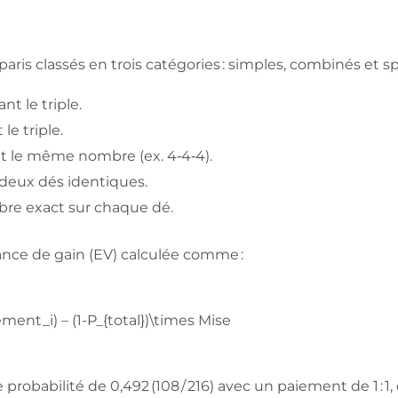
aris classés en trois catégories : simples, combinés et s
ant le triple.
 le triple.
ent le même nombre (ex. 4‑4‑4).
 deux dés identiques.
bre exact sur chaque dé.
ce de gain (EV) calculée comme :
ement_i) – (1-P_{total})\times Mise
e probabilité de 0,492 (108 / 216) avec un paiement de 1 : 