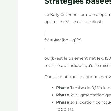
Stratégies basées
Le Kelly Criterion, formule d’optim
optimale (f^*) se calcule ainsi :
[
f^* = \frac{bp – q}{b}
]
où (b) est le paiement net (ex. 150)
total, ce qui indique qu’une mise
Dans la pratique, les joueurs peuv
Phase 1 :
mise de 0,1 % du ba
Phase 2 :
augmentation gradu
Phase 3 :
allocation ponctue
10 000 €.