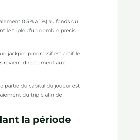
ement 0,5 % à 1 %) au fonds du
 le triple d’un nombre précis –
 jackpot progressif est actif, le
ris revient directement aux
e partie du capital du joueur est
aiement du triple afin de
dant la période