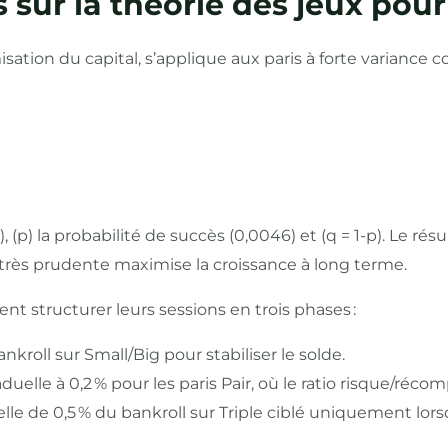
 sur la théorie des jeux pour
isation du capital, s’applique aux paris à forte variance 
, (p) la probabilité de succès (0,0046) et (q = 1-p). Le résu
 très prudente maximise la croissance à long terme.
ent structurer leurs sessions en trois phases :
nkroll sur Small/Big pour stabiliser le solde.
elle à 0,2 % pour les paris Pair, où le ratio risque/récom
lle de 0,5 % du bankroll sur Triple ciblé uniquement lor