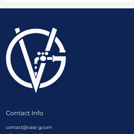
Contact Info
contact@vast-g.com