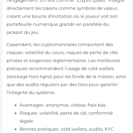
l’engagement. Un slot comme
“Crypto Quest”
intègre
directement les tokens comme symbole de valeur,
créant une boucle d’incitation où le joueur voit son
portefeuille numérique grandir en parallèle du
jackpot du jeu.
Cependant, les cryptomonnaies comportent des
risques : volatilité du cours, risques de perte de clés
privées et exigences réglementaires. Les meilleures
pratiques recommandent l’usage de cold wallets
(stockage hors ligne) pour les fonds de la maison, ainsi
que des audits réguliers par des tiers pour garantir
l’intégrité du système.
Avantages : anonymat, vitesse, frais bas.
Risques : volatilité, perte de clé, conformité
légale.
Bonnes pratiques : cold wallets, audits, KYC