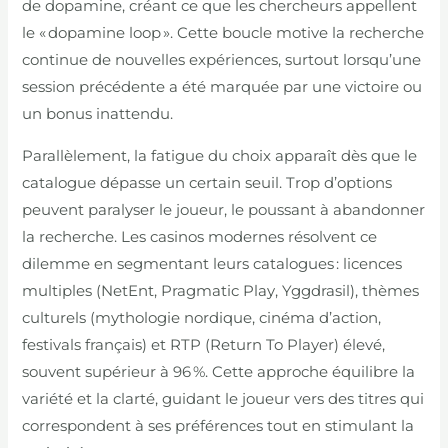
de dopamine, créant ce que les chercheurs appellent
le « dopamine loop ». Cette boucle motive la recherche
continue de nouvelles expériences, surtout lorsqu’une
session précédente a été marquée par une victoire ou
un bonus inattendu.
Parallèlement, la fatigue du choix apparaît dès que le
catalogue dépasse un certain seuil. Trop d’options
peuvent paralyser le joueur, le poussant à abandonner
la recherche. Les casinos modernes résolvent ce
dilemme en segmentant leurs catalogues : licences
multiples (NetEnt, Pragmatic Play, Yggdrasil), thèmes
culturels (mythologie nordique, cinéma d’action,
festivals français) et RTP (Return To Player) élevé,
souvent supérieur à 96 %. Cette approche équilibre la
variété et la clarté, guidant le joueur vers des titres qui
correspondent à ses préférences tout en stimulant la