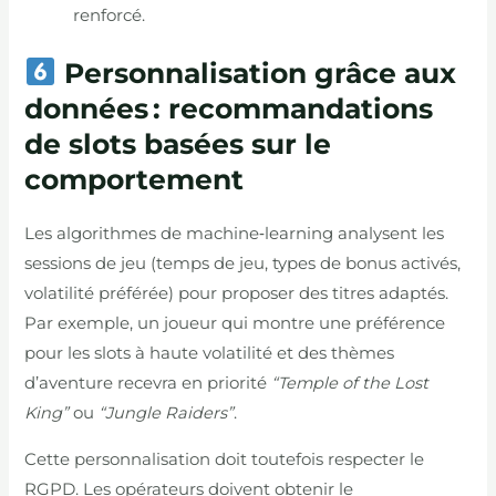
renforcé.
Personnalisation grâce aux
données : recommandations
de slots basées sur le
comportement
Les algorithmes de machine‑learning analysent les
sessions de jeu (temps de jeu, types de bonus activés,
volatilité préférée) pour proposer des titres adaptés.
Par exemple, un joueur qui montre une préférence
pour les slots à haute volatilité et des thèmes
d’aventure recevra en priorité
“Temple of the Lost
King”
ou
“Jungle Raiders”
.
Cette personnalisation doit toutefois respecter le
RGPD. Les opérateurs doivent obtenir le