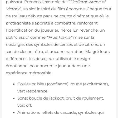
puissant. Prenons l’exemple de
“Gladiator: Arena of
Victory”
, un slot inspiré du film éponyme. Chaque tour
de rouleau débute par une courte cinématique où le
protagoniste s’apprête à combattre, renforçant
l’identification du joueur au héros. En revanche, un
slot “classic” comme
“Fruit Mania”
mise sur la
nostalgie : des symboles de cerises et de citrons, un
son de cloche rétro, et aucune narration. Malgré leurs
différences, les deux jeux utilisent le design
émotionnel pour ancrer le joueur dans une
expérience mémorable.
Couleurs : bleu (confiance), rouge (excitement),
vert (espérance.
Sons : boucle de jackpot, bruit de roulement,
voix off.
Animations : effets de cascade, symboles qui