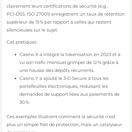
clairement leurs certifications de sécurité (e.g.,
PCI‑DSS, ISO 27001) enregistrent un taux de rétention
supérieur de 15 % par rapport à celles qui restent
silencieuses sur le sujet.
Cas pratiques :
Casino X a intégré la tokenisation en 2023 et a
vu son trafic mensuel grimper de 12 % grâce à
une hausse des dépôts récurrents.
Casino Y a ajouté le 3‑D Secure à tous les
portefeuilles électroniques, réduisant les
demandes de support liées aux paiements de
30 %.
Ces exemples illustrent comment la sécurité n’est
plus un simple filet de protection, mais un catalyseur