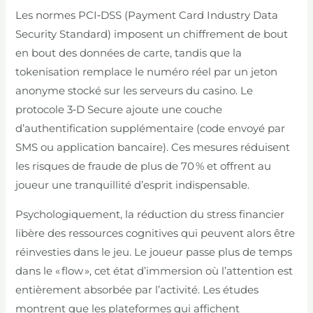
Les normes PCI‑DSS (Payment Card Industry Data
Security Standard) imposent un chiffrement de bout
en bout des données de carte, tandis que la
tokenisation remplace le numéro réel par un jeton
anonyme stocké sur les serveurs du casino. Le
protocole 3‑D Secure ajoute une couche
d’authentification supplémentaire (code envoyé par
SMS ou application bancaire). Ces mesures réduisent
les risques de fraude de plus de 70 % et offrent au
joueur une tranquillité d’esprit indispensable.
Psychologiquement, la réduction du stress financier
libère des ressources cognitives qui peuvent alors être
réinvesties dans le jeu. Le joueur passe plus de temps
dans le « flow », cet état d’immersion où l’attention est
entièrement absorbée par l’activité. Les études
montrent que les plateformes qui affichent