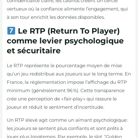
confidentialité claire, les casinos créent un cercle
vertueux où la confiance alimente l’engagement, qui
à son tour enrichit les données disponibles.
Le RTP (Return To Player)
comme levier psychologique
et sécuritaire
Le RTP représente le pourcentage moyen de mise
qu’un jeu redistribue aux joueurs sur le long terme. En
France, la réglementation impose l’affichage du RTP
minimum (généralement 96 %). Cette transparence
crée une perception de « fair‑play » qui rassure le
joueur et réduit le sentiment d’incertitude.
Un RTP élevé agit comme un aimant psychologique :
les joueurs se sentent plus confiants et sont prêts à
jouer plus longtemps. Par exemple, le slot
“Golden