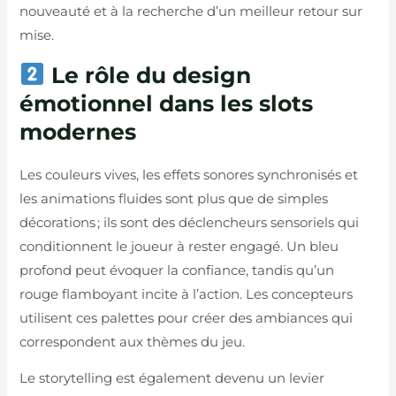
nouveauté et à la recherche d’un meilleur retour sur
mise.
Le rôle du design
émotionnel dans les slots
modernes
Les couleurs vives, les effets sonores synchronisés et
les animations fluides sont plus que de simples
décorations ; ils sont des déclencheurs sensoriels qui
conditionnent le joueur à rester engagé. Un bleu
profond peut évoquer la confiance, tandis qu’un
rouge flamboyant incite à l’action. Les concepteurs
utilisent ces palettes pour créer des ambiances qui
correspondent aux thèmes du jeu.
Le storytelling est également devenu un levier