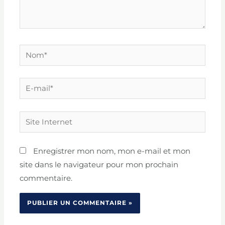
Nom*
E-
mail*
Site
Internet
Enregistrer mon nom, mon e-mail et mon
site dans le navigateur pour mon prochain
commentaire.