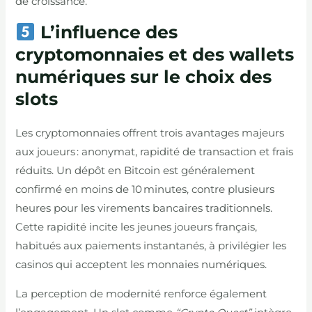
de croissance.
L’influence des
cryptomonnaies et des wallets
numériques sur le choix des
slots
Les cryptomonnaies offrent trois avantages majeurs
aux joueurs : anonymat, rapidité de transaction et frais
réduits. Un dépôt en Bitcoin est généralement
confirmé en moins de 10 minutes, contre plusieurs
heures pour les virements bancaires traditionnels.
Cette rapidité incite les jeunes joueurs français,
habitués aux paiements instantanés, à privilégier les
casinos qui acceptent les monnaies numériques.
La perception de modernité renforce également