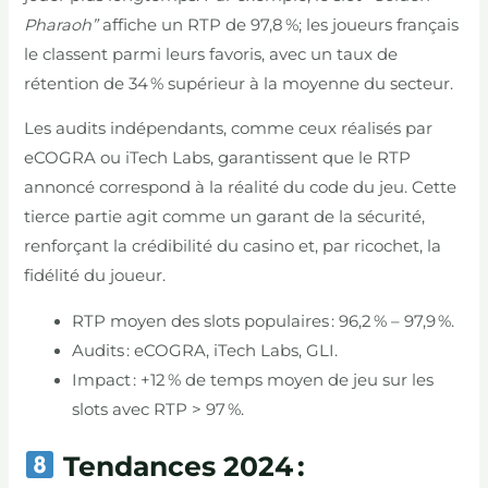
Pharaoh”
affiche un RTP de 97,8 %; les joueurs français
le classent parmi leurs favoris, avec un taux de
rétention de 34 % supérieur à la moyenne du secteur.
Les audits indépendants, comme ceux réalisés par
eCOGRA ou iTech Labs, garantissent que le RTP
annoncé correspond à la réalité du code du jeu. Cette
tierce partie agit comme un garant de la sécurité,
renforçant la crédibilité du casino et, par ricochet, la
fidélité du joueur.
RTP moyen des slots populaires : 96,2 % – 97,9 %.
Audits : eCOGRA, iTech Labs, GLI.
Impact : +12 % de temps moyen de jeu sur les
slots avec RTP > 97 %.
Tendances 2024 :