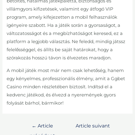
betöltés, hatalmas játékpaletta, biztonságos és
villámgyors kifizetések, valamint egy átfogó VIP
program, amely kifejezetten a mobil felhasználók
igényeire szabott. Ha a játék során a gyorsaságot, a
változatosságot és a megbízhatóságot keresed, ez a
platform a legjobb választás. Ne feledd, mindig játssz
felelősséggel, és állíts be saját határokat, hogy a
szórakozás hosszú távon is élvezetes maradjon.
A mobil játék most már nem csak lehetőség, hanem
egy kényelmes, professzionális élmény, amit a Ggbet
Casino minden részletében biztosít. Indítsd el a
kedvenc játékod, és élvezd a nyeremények gyors
folyását bárhol, bármikor!
Navigation
←
Article
Article suivant
de