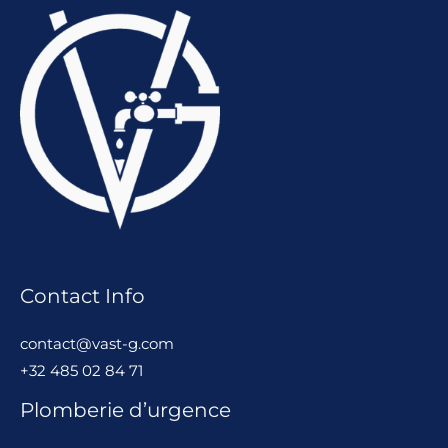
Contact Info
contact@vast-g.com
+32 485 02 84 71
Plomberie d’urgence