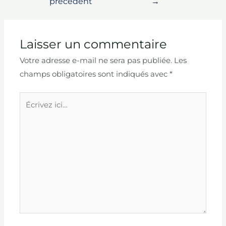
précédent
→
l’article
Laisser un commentaire
Votre adresse e-mail ne sera pas publiée.
Les
champs obligatoires sont indiqués avec
*
Écrivez
ici…