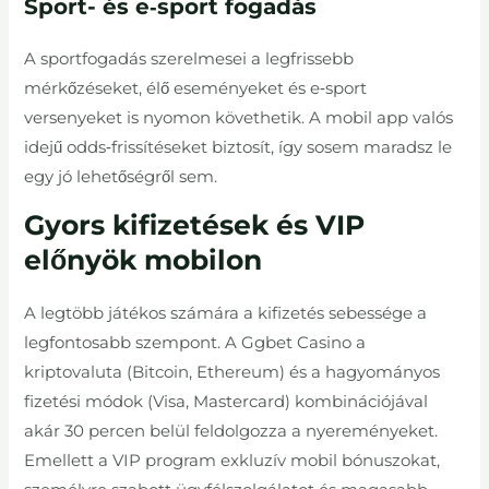
Sport- és e‑sport fogadás
A sportfogadás szerelmesei a legfrissebb
mérkőzéseket, élő eseményeket és e‑sport
versenyeket is nyomon követhetik. A mobil app valós
idejű odds‑frissítéseket biztosít, így sosem maradsz le
egy jó lehetőségről sem.
Gyors kifizetések és VIP
előnyök mobilon
A legtöbb játékos számára a kifizetés sebessége a
legfontosabb szempont. A Ggbet Casino a
kriptovaluta (Bitcoin, Ethereum) és a hagyományos
fizetési módok (Visa, Mastercard) kombinációjával
akár 30 percen belül feldolgozza a nyereményeket.
Emellett a VIP program exkluzív mobil bónuszokat,