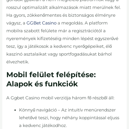
rosszul optimalizált alkalmazások miatt merülnek fel.
Ha gyors, zökkenőmentes és biztonságos élményre
vágysz, a
GGBet Casino
a megoldás. A platform
mobilra szabott felülete már a regisztrációtól a
nyeremények kifizetéséig minden lépést egyszerűvé
tesz, így a játékosok a kedvenc nyerőgépeiket, élő
kaszinó asztalaikat vagy sportfogadásukat bárhol
élvezhetik.
Mobil felület felépítése:
Alapok és funkciók
A Ggbet Casino mobil verziója három fő részből áll:
Könnyű navigáció – Az intuitív menürendszer
lehetővé teszi, hogy néhány koppintással eljuss
a kedvenc játékodhoz.