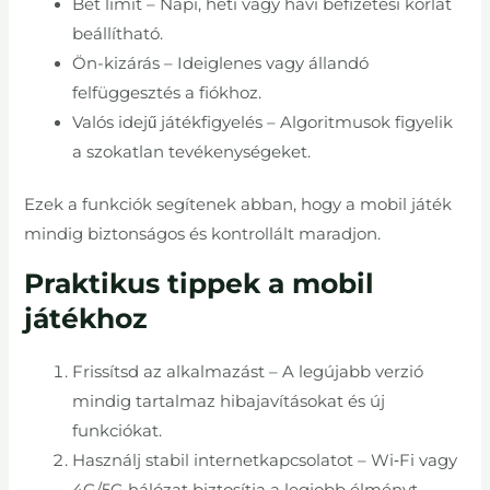
Bet limit – Napi, heti vagy havi befizetési korlát
beállítható.
Ön-kizárás – Ideiglenes vagy állandó
felfüggesztés a fiókhoz.
Valós idejű játékfigyelés – Algoritmusok figyelik
a szokatlan tevékenységeket.
Ezek a funkciók segítenek abban, hogy a mobil játék
mindig biztonságos és kontrollált maradjon.
Praktikus tippek a mobil
játékhoz
Frissítsd az alkalmazást – A legújabb verzió
mindig tartalmaz hibajavításokat és új
funkciókat.
Használj stabil internetkapcsolatot – Wi‑Fi vagy
4G/5G hálózat biztosítja a legjobb élményt.