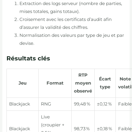
Extraction des logs serveur (nombre de parties,
mises totales, gains totaux).
Croisement avec les certificats d’audit afin
d’assurer la validité des chiffres.
Normalisation des valeurs par type de jeu et par
devise.
Résultats clés
RTP
Écart
Note
Jeu
Format
moyen
type
volati
observé
Blackjack
RNG
99,48 %
±0,12 %
Faible
Live
(croupier +
Blackjack
98,73 %
±0,18 %
Faible