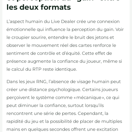
les deux formats
L’aspect humain du Live Dealer crée une connexion
émotionnelle qui influence la perception du gain. Voir
le croupier sourire, entendre le bruit des jetons et
observer le mouvement réel des cartes renforce le
sentiment de contrôle et d’équité. Cette effet de
présence augmente la confiance du joueur, même si
le calcul du RTP reste identique.
Dans les jeux RNG, l’absence de visage humain peut
créer une distance psychologique. Certains joueurs
perçoivent le système comme « mécanique », ce qui
peut diminuer la confiance, surtout lorsqu’ils
rencontrent une série de pertes. Cependant, la
rapidité du jeu et la possibilité de placer de multiples
mains en quelques secondes offrent une excitation