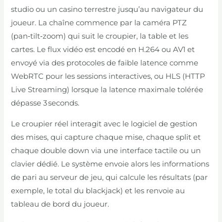
studio ou un casino terrestre jusqu’au navigateur du
joueur. La chaîne commence par la caméra PTZ
(pan‑tilt‑zoom) qui suit le croupier, la table et les
cartes. Le flux vidéo est encodé en H.264 ou AV1 et
envoyé via des protocoles de faible latence comme
WebRTC pour les sessions interactives, ou HLS (HTTP
Live Streaming) lorsque la latence maximale tolérée
dépasse 3 seconds.
Le croupier réel interagit avec le logiciel de gestion
des mises, qui capture chaque mise, chaque split et
chaque double down via une interface tactile ou un
clavier dédié. Le système envoie alors les informations
de pari au serveur de jeu, qui calcule les résultats (par
exemple, le total du blackjack) et les renvoie au
tableau de bord du joueur.