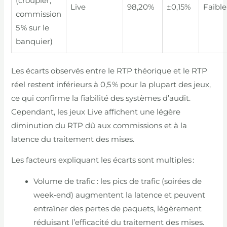
(croupier,
Live
98,20%
±0,15%
Faible
commission
5 % sur le
banquier)
Les écarts observés entre le RTP théorique et le RTP
réel restent inférieurs à 0,5 % pour la plupart des jeux,
ce qui confirme la fiabilité des systèmes d’audit.
Cependant, les jeux Live affichent une légère
diminution du RTP dû aux commissions et à la
latence du traitement des mises.
Les facteurs expliquant les écarts sont multiples :
Volume de trafic : les pics de trafic (soirées de
week‑end) augmentent la latence et peuvent
entraîner des pertes de paquets, légèrement
réduisant l’efficacité du traitement des mises.