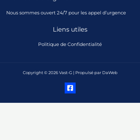
Nous sommes ouvert 24/7 pour les appel d’urgence
Liens utiles
Politique de Confidentialité
Copyright © 2026 Vast-G | Propulsé par
DaWeb