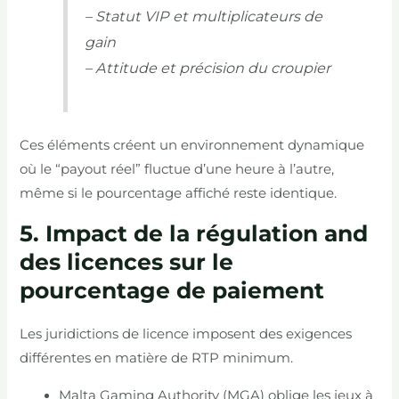
– Statut VIP et multiplicateurs de
gain
– Attitude et précision du croupier
Ces éléments créent un environnement dynamique
où le “payout réel” fluctue d’une heure à l’autre,
même si le pourcentage affiché reste identique.
5. Impact de la régulation and
des licences sur le
pourcentage de paiement
Les juridictions de licence imposent des exigences
différentes en matière de RTP minimum.
Malta Gaming Authority (MGA) oblige les jeux à