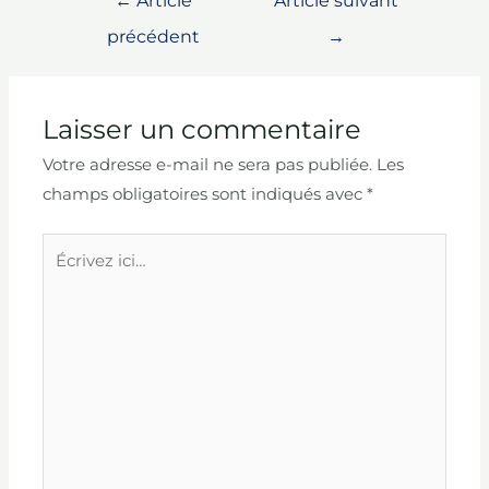
←
Article
Article suivant
de
précédent
→
l’article
Laisser un commentaire
Votre adresse e-mail ne sera pas publiée.
Les
champs obligatoires sont indiqués avec
*
Écrivez
ici…