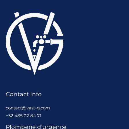
Contact Info
contact@vast-g.com
+32 485 02 84 71
Plomberie d’urgence