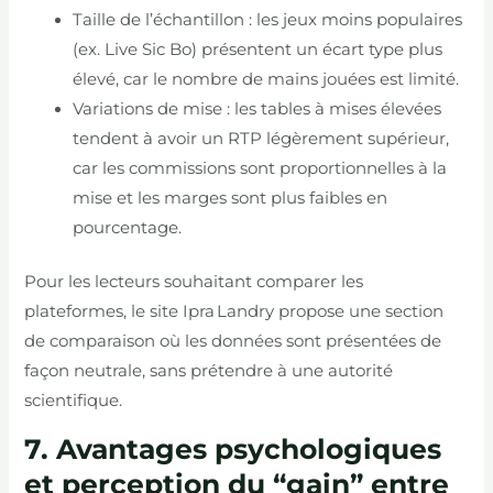
Taille de l’échantillon : les jeux moins populaires
(ex. Live Sic Bo) présentent un écart type plus
élevé, car le nombre de mains jouées est limité.
Variations de mise : les tables à mises élevées
tendent à avoir un RTP légèrement supérieur,
car les commissions sont proportionnelles à la
mise et les marges sont plus faibles en
pourcentage.
Pour les lecteurs souhaitant comparer les
plateformes, le site Ipra Landry propose une section
de comparaison où les données sont présentées de
façon neutrale, sans prétendre à une autorité
scientifique.
7. Avantages psychologiques
et perception du “gain” entre