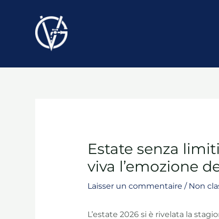
Aller
au
contenu
Estate senza limi
viva l’emozione d
Laisser un commentaire
/
Non cla
L’estate 2026 si è rivelata la stagi