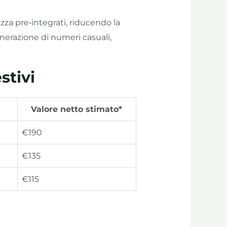
za pre‑integrati, riducendo la
enerazione di numeri casuali,
stivi
i
Valore netto stimato*
€190
€135
€115