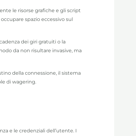
te le risorse grafiche e gli script
 occupare spazio eccessivo sul
adenza dei giri gratuiti o la
n modo da non risultare invasive, ma
stino della connessione, il sistema
gole di wagering.
nza e le credenziali dell’utente. I