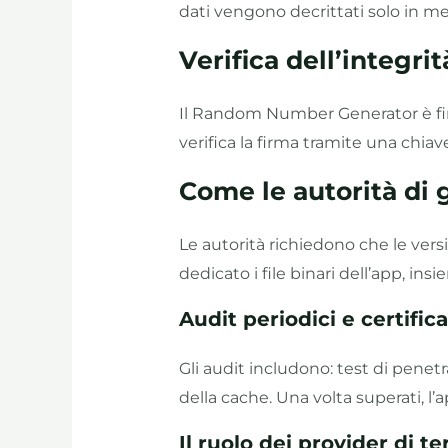
dati vengono decrittati solo in mem
Verifica dell’integri
Il Random Number Generator è firm
verifica la firma tramite una chiav
Come le autorità di g
Le autorità richiedono che le versi
dedicato i file binari dell’app, i
Audit periodici e certific
Gli audit includono: test di penet
della cache. Una volta superati, l
Il ruolo dei provider di te