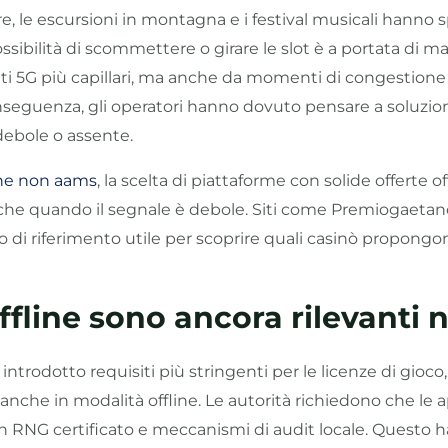
e, le escursioni in montagna e i festival musicali hanno sp
ossibilità di scommettere o girare le slot è a portata d
ti 5G più capillari, ma anche da momenti di congestione d
onseguenza, gli operatori hanno dovuto pensare a soluzio
debole o assente.
ine non aams
, la scelta di piattaforme con solide offerte
he quando il segnale è debole. Siti come Premiogaeta
 di riferimento utile per scoprire quali casinò propongo
ffline sono ancora rilevanti 
ntrodotto requisiti più stringenti per le licenze di gioc
a anche in modalità offline. Le autorità richiedono che l
n RNG certificato e meccanismi di audit locale. Questo ha 