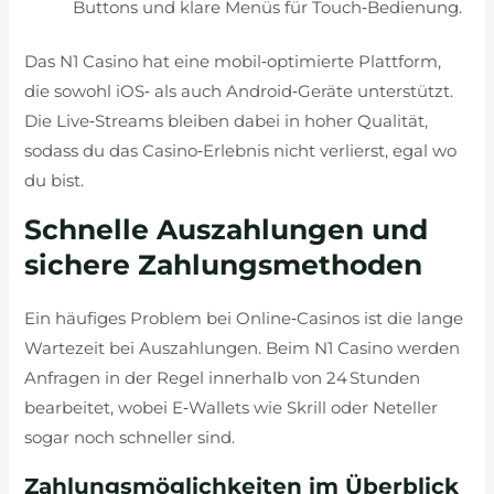
Buttons und klare Menüs für Touch‑Bedienung.
Das N1 Casino hat eine mobil‑optimierte Plattform,
die sowohl iOS‑ als auch Android‑Geräte unterstützt.
Die Live‑Streams bleiben dabei in hoher Qualität,
sodass du das Casino‑Erlebnis nicht verlierst, egal wo
du bist.
Schnelle Auszahlungen und
sichere Zahlungsmethoden
Ein häufiges Problem bei Online‑Casinos ist die lange
Wartezeit bei Auszahlungen. Beim N1 Casino werden
Anfragen in der Regel innerhalb von 24 Stunden
bearbeitet, wobei E‑Wallets wie Skrill oder Neteller
sogar noch schneller sind.
Zahlungsmöglichkeiten im Überblick