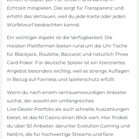
Echtzeit mitspielen. Das sorgt für Transparenz und
erhöht das Vertrauen, weil du jede Karte oder jeden
Würfelwurf beobachten kannst.
Ein wichtiger Aspekt ist die Verfügbarkeit: Die
meisten Plattformen bieten rund um die Uhr Tische
für Blackjack, Roulette, Baccarat und natürlich Three
Card Poker. Für deutsche Spieler ist ein lizenziertes
Angebot besonders wichtig, weil es strenge Auflagen
in Bezug auf Fairness und Spielerschutz erfüllt.
Wenn du nach einem vertrauenswürdigen Anbieter
suchst, der sowohl ein umfangreiches
Live‑Dealer‑Portfolio als auch schnelle Auszahlungen
bietet, ist das N1 Casino einen Blick wert. Hier findest
du über 50 Anbieter, darunter Evolution Gaming und
NetEnt, die für hochwertige Streams und faire