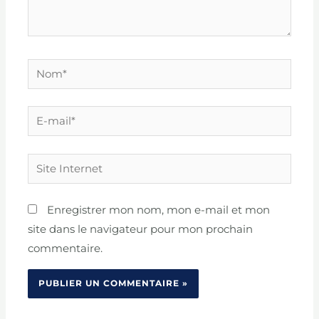
Nom*
E-
mail*
Site
Internet
Enregistrer mon nom, mon e-mail et mon
site dans le navigateur pour mon prochain
commentaire.