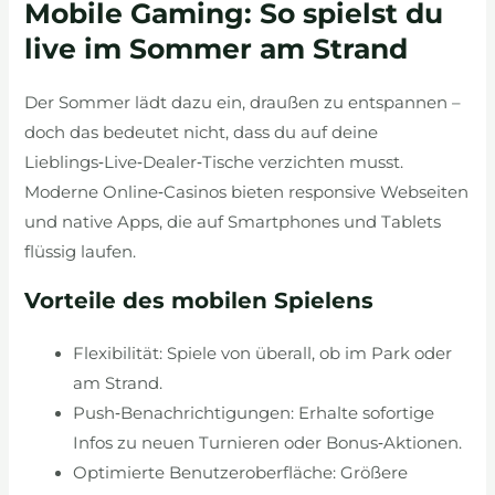
Mobile Gaming: So spielst du
live im Sommer am Strand
Der Sommer lädt dazu ein, draußen zu entspannen –
doch das bedeutet nicht, dass du auf deine
Lieblings‑Live‑Dealer‑Tische verzichten musst.
Moderne Online‑Casinos bieten responsive Webseiten
und native Apps, die auf Smartphones und Tablets
flüssig laufen.
Vorteile des mobilen Spielens
Flexibilität: Spiele von überall, ob im Park oder
am Strand.
Push‑Benachrichtigungen: Erhalte sofortige
Infos zu neuen Turnieren oder Bonus‑Aktionen.
Optimierte Benutzeroberfläche: Größere