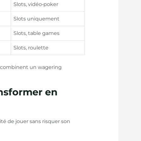
Slots, vidéo‑poker
Slots uniquement
Slots, table games
Slots, roulette
qui combinent un wagering
ansformer en
lité de jouer sans risquer son