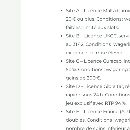
Site A – Licence Malta Gamin
20 € ou plus. Conditions : wa
faibles : limité aux slots.
Site B – Licence UKGC, servi
au 31 /12. Conditions : wag
exigence de mise élevée.
Site C – Licence Curacao, int
50 %. Conditions : wagering 2
gains de 200 €.
Site D – Licence Gibraltar, 
rapide sous 24 h. Conditions :
jeu exclusif avec RTP 94 %.
Site E – Licence France (ARJ
doublés. Conditions : wageri
nombre de spins inférieur 