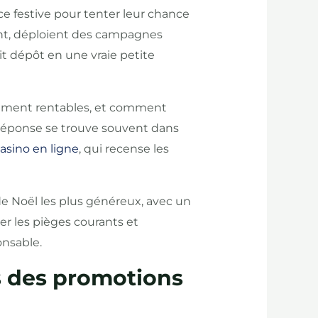
e festive pour tenter leur chance
ent, déploient des campagnes
t dépôt en une vraie petite
ellement rentables, et comment
 réponse se trouve souvent dans
asino en ligne
, qui recense les
e Noël les plus généreux, avec un
er les pièges courants et
onsable.
ts des promotions