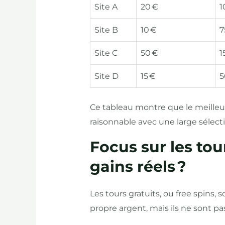
Site A
20 €
1
Site B
10 €
7
Site C
50 €
1
Site D
15 €
5
Ce tableau montre que le meilleur
raisonnable avec une large sélecti
Focus sur les tou
gains réels ?
Les tours gratuits, ou free spins, 
propre argent, mais ils ne sont pas