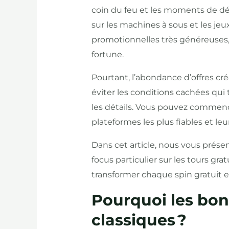
coin du feu et les moments de dé
sur les machines à sous et les j
promotionnelles très généreuses,
fortune.
Pourtant, l’abondance d’offres cr
éviter les conditions cachées qu
les détails. Vous pouvez commenc
plateformes les plus fiables et leu
Dans cet article, nous vous prése
focus particulier sur les tours gr
transformer chaque spin gratuit en
Pourquoi les bon
classiques ?