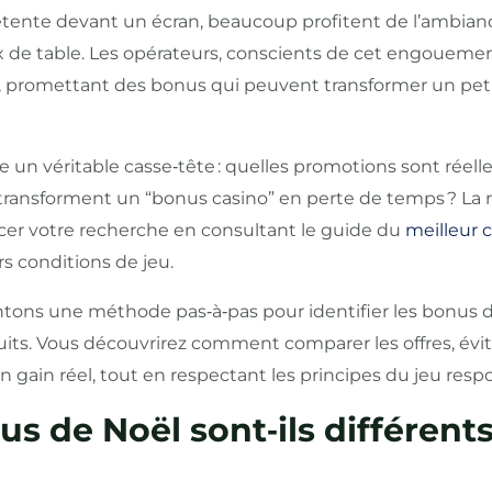
tente devant un écran, beaucoup profitent de l’ambianc
eux de table. Les opérateurs, conscients de cet engouem
 promettant des bonus qui peuvent transformer un peti
ée un véritable casse‑tête : quelles promotions sont ré
i transforment un “bonus casino” en perte de temps ? La
er votre recherche en consultant le guide du
meilleur c
rs conditions de jeu.
ntons une méthode pas‑à‑pas pour identifier les bonus d
atuits. Vous découvrirez comment comparer les offres, évit
 gain réel, tout en respectant les principes du jeu resp
us de Noël sont‑ils différen