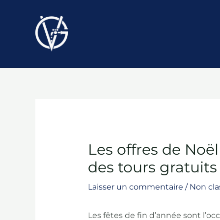
Aller
au
contenu
Les offres de Noël
des tours gratuits
Laisser un commentaire
/
Non cla
Les fêtes de fin d’année sont l’oc