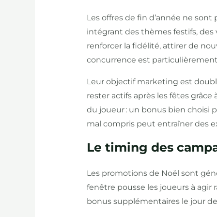
Les offres de fin d’année ne sont
intégrant des thèmes festifs, des
renforcer la fidélité, attirer de
concurrence est particulièrement
Leur objectif marketing est doubl
rester actifs après les fêtes grâc
du joueur : un bonus bien choisi 
mal compris peut entraîner des e
Le timing des campa
Les promotions de Noël sont gén
fenêtre pousse les joueurs à agir
bonus supplémentaires le jour de N