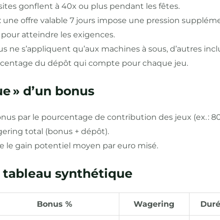
sites gonflent à 40x ou plus pendant les fêtes.
: une offre valable 7 jours impose une pression supplémen
té pour atteindre les exigences.
nus ne s’appliquent qu’aux machines à sous, d’autres incl
ourcentage du dépôt qui compte pour chaque jeu.
lue » d’un bonus
us par le pourcentage de contribution des jeux (ex. : 80 
agering total (bonus + dépôt).
e le gain potentiel moyen par euro misé.
: tableau synthétique
Bonus %
Wagering
Dur