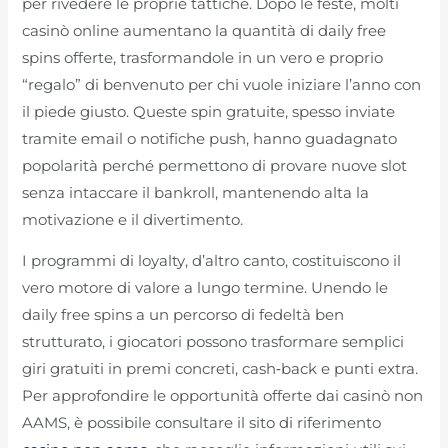
per rivedere le proprie tattiche. Dopo le feste, molti
casinò online aumentano la quantità di daily free
spins offerte, trasformandole in un vero e proprio
“regalo” di benvenuto per chi vuole iniziare l’anno con
il piede giusto. Queste spin gratuite, spesso inviate
tramite email o notifiche push, hanno guadagnato
popolarità perché permettono di provare nuove slot
senza intaccare il bankroll, mantenendo alta la
motivazione e il divertimento.
I programmi di loyalty, d’altro canto, costituiscono il
vero motore di valore a lungo termine. Unendo le
daily free spins a un percorso di fedeltà ben
strutturato, i giocatori possono trasformare semplici
giri gratuiti in premi concreti, cash‑back e punti extra.
Per approfondire le opportunità offerte dai casinò non
AAMS, è possibile consultare il sito di riferimento