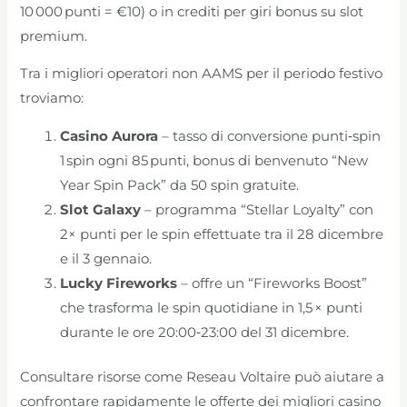
10 000 punti = €10) o in crediti per giri bonus su slot
premium.
Tra i migliori operatori non AAMS per il periodo festivo
troviamo:
Casino Aurora
– tasso di conversione punti‑spin
1 spin ogni 85 punti, bonus di benvenuto “New
Year Spin Pack” da 50 spin gratuite.
Slot Galaxy
– programma “Stellar Loyalty” con
2× punti per le spin effettuate tra il 28 dicembre
e il 3 gennaio.
Lucky Fireworks
– offre un “Fireworks Boost”
che trasforma le spin quotidiane in 1,5 × punti
durante le ore 20:00‑23:00 del 31 dicembre.
Consultare risorse come Reseau Voltaire può aiutare a
confrontare rapidamente le offerte dei migliori casino