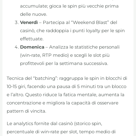
accumulate; gioca le spin più vecchie prima
delle nuove.
Venerdì
– Partecipa al “Weekend Blast” del
casinò, che raddoppia i punti loyalty per le spin
effettuate.
Domenica
– Analizza le statistiche personali
(win‑rate, RTP medio) e scegli le slot più
profittevoli per la settimana successiva.
Tecnica del “batching”: raggruppa le spin in blocchi di
10‑15 giri, facendo una pausa di 5 minuti tra un blocco
e l’altro. Questo riduce la fatica mentale, aumenta la
concentrazione e migliora la capacità di osservare
pattern di vincita.
Le analytics fornite dal casinò (storico spin,
percentuale di win‑rate per slot, tempo medio di