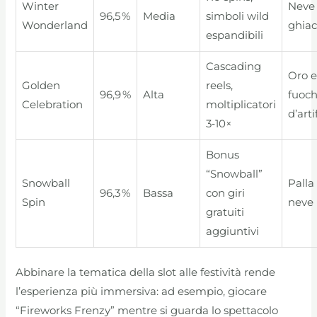
Winter
Neve
96,5 %
Media
simboli wild
Wonderland
ghiac
espandibili
Cascading
Oro 
Golden
reels,
96,9 %
Alta
fuoch
Celebration
moltiplicatori
d’arti
3‑10×
Bonus
“Snowball”
Snowball
Palla
96,3 %
Bassa
con giri
Spin
neve
gratuiti
aggiuntivi
Abbinare la tematica della slot alle festività rende
l’esperienza più immersiva: ad esempio, giocare
“Fireworks Frenzy” mentre si guarda lo spettacolo