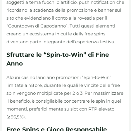
soggetti a tema fuochi d’artificio, push notification che
ricordano la scadenza della promozione e banner sul
sito che evidenziano il conto alla rovescia per il
“Countdown di Capodanno”. Tutti questi elementi
creano un ecosistema in cui le daily free spins
diventano parte integrante dell’esperienza festiva.
Sfruttare le “Spin‑to‑Win” di Fine
Anno
Alcuni casinò lanciano promozioni “Spin‑to‑Win”
limitate a 48 ore, durante le quali le vincite delle free
spin vengono moltiplicate per 2 o 3. Per massimizzare
il beneficio, è consigliabile concentrare le spin in quei
momenti, preferibilmente su slot con RTP elevato
(≥ 96,5 %).
Free Spins e Gioco Responsabile