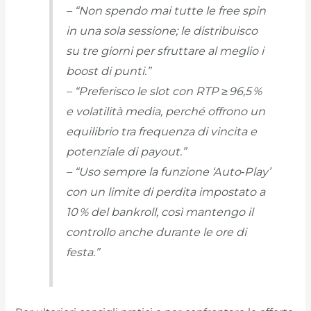
– “Non spendo mai tutte le free spin
in una sola sessione; le distribuisco
su tre giorni per sfruttare al meglio i
boost di punti.”
– “Preferisco le slot con RTP ≥ 96,5 %
e volatilità media, perché offrono un
equilibrio tra frequenza di vincita e
potenziale di payout.”
– “Uso sempre la funzione ‘Auto‑Play’
con un limite di perdita impostato a
10 % del bankroll, così mantengo il
controllo anche durante le ore di
festa.”