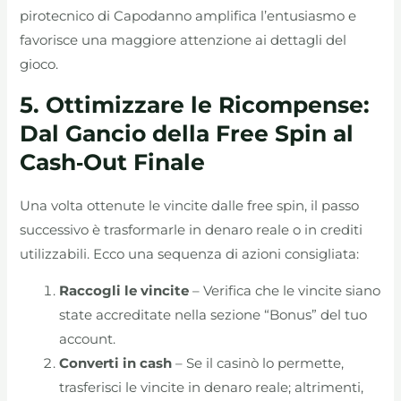
pirotecnico di Capodanno amplifica l’entusiasmo e
favorisce una maggiore attenzione ai dettagli del
gioco.
5. Ottimizzare le Ricompense:
Dal Gancio della Free Spin al
Cash‑Out Finale
Una volta ottenute le vincite dalle free spin, il passo
successivo è trasformarle in denaro reale o in crediti
utilizzabili. Ecco una sequenza di azioni consigliata:
Raccogli le vincite
– Verifica che le vincite siano
state accreditate nella sezione “Bonus” del tuo
account.
Converti in cash
– Se il casinò lo permette,
trasferisci le vincite in denaro reale; altrimenti,