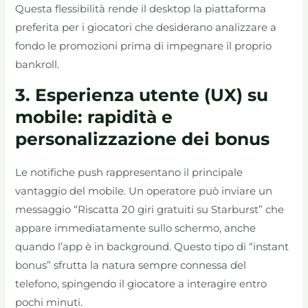
Questa flessibilità rende il desktop la piattaforma
preferita per i giocatori che desiderano analizzare a
fondo le promozioni prima di impegnare il proprio
bankroll.
3. Esperienza utente (UX) su
mobile: rapidità e
personalizzazione dei bonus
Le notifiche push rappresentano il principale
vantaggio del mobile. Un operatore può inviare un
messaggio “Riscatta 20 giri gratuiti su Starburst” che
appare immediatamente sullo schermo, anche
quando l’app è in background. Questo tipo di “instant
bonus” sfrutta la natura sempre connessa del
telefono, spingendo il giocatore a interagire entro
pochi minuti.