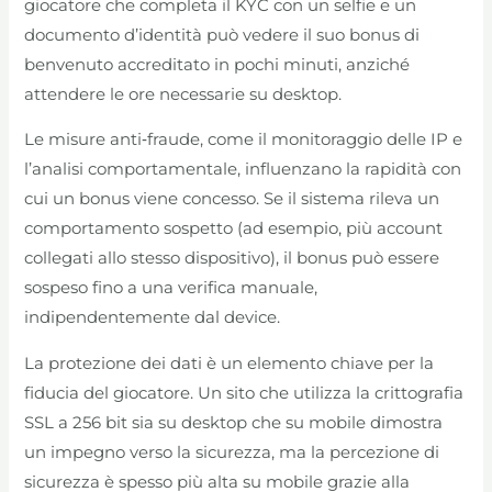
giocatore che completa il KYC con un selfie e un
documento d’identità può vedere il suo bonus di
benvenuto accreditato in pochi minuti, anziché
attendere le ore necessarie su desktop.
Le misure anti‑fraude, come il monitoraggio delle IP e
l’analisi comportamentale, influenzano la rapidità con
cui un bonus viene concesso. Se il sistema rileva un
comportamento sospetto (ad esempio, più account
collegati allo stesso dispositivo), il bonus può essere
sospeso fino a una verifica manuale,
indipendentemente dal device.
La protezione dei dati è un elemento chiave per la
fiducia del giocatore. Un sito che utilizza la crittografia
SSL a 256 bit sia su desktop che su mobile dimostra
un impegno verso la sicurezza, ma la percezione di
sicurezza è spesso più alta su mobile grazie alla