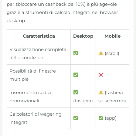
per sbloccare un cashback del 10%) è più agevole
grazie a strumenti di calcolo integrati nei browser
desktop.
Caratteristica
Desktop
Mobile
Visualizzazione completa
(scroll)
delle condizioni
Possibilità di finestre
multiple
Inserimento codici
(tastiera
promozionali
(tastiera)
su schermo)
Calcolatori di wagering
(app)
integrati