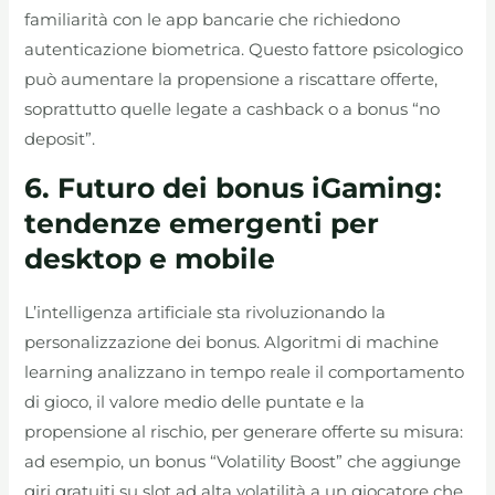
familiarità con le app bancarie che richiedono
autenticazione biometrica. Questo fattore psicologico
può aumentare la propensione a riscattare offerte,
soprattutto quelle legate a cashback o a bonus “no
deposit”.
6. Futuro dei bonus iGaming:
tendenze emergenti per
desktop e mobile
L’intelligenza artificiale sta rivoluzionando la
personalizzazione dei bonus. Algoritmi di machine
learning analizzano in tempo reale il comportamento
di gioco, il valore medio delle puntate e la
propensione al rischio, per generare offerte su misura:
ad esempio, un bonus “Volatility Boost” che aggiunge
giri gratuiti su slot ad alta volatilità a un giocatore che