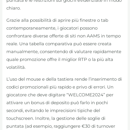
puntata e le restrizioni sui giochi evidenziate in modo
chiaro.
Grazie alla possibilità di aprire più finestre o tab
contemporaneamente, i giocatori possono
confrontare diverse offerte di siti non AAMS in tempo
reale. Una tabella comparativa può essere creata
manualmente, consentendo di valutare rapidamente
quale promozione offre il miglior RTP o la più alta
volatilità.
L’uso del mouse e della tastiera rende l’inserimento di
codici promozionali più rapido e privo di errori. Un
giocatore che deve digitare “WELCOME2024” per
attivare un bonus di deposito può farlo in pochi
secondi, evitando le imprecisioni tipiche del
touchscreen. Inoltre, la gestione delle soglie di
puntata (ad esempio, raggiungere €30 di turnover