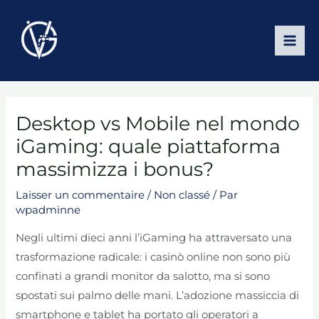
Aller
au
contenu
MAI
ME
Desktop vs Mobile nel mondo
iGaming: quale piattaforma
massimizza i bonus?
Laisser un commentaire
/
Non classé
/ Par
wpadminne
Negli ultimi dieci anni l’iGaming ha attraversato una
trasformazione radicale: i casinò online non sono più
confinati a grandi monitor da salotto, ma si sono
spostati sui palmo delle mani. L’adozione massiccia di
smartphone e tablet ha portato gli operatori a