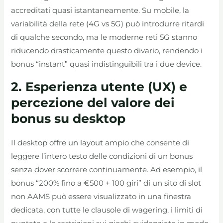
accreditati quasi istantaneamente. Su mobile, la
variabilità della rete (4G vs 5G) può introdurre ritardi
di qualche secondo, ma le moderne reti 5G stanno
riducendo drasticamente questo divario, rendendo i
bonus “instant” quasi indistinguibili tra i due device.
2. Esperienza utente (UX) e
percezione del valore dei
bonus su desktop
Il desktop offre un layout ampio che consente di
leggere l’intero testo delle condizioni di un bonus
senza dover scorrere continuamente. Ad esempio, il
bonus “200% fino a €500 + 100 giri” di un sito di slot
non AAMS può essere visualizzato in una finestra
dedicata, con tutte le clausole di wagering, i limiti di