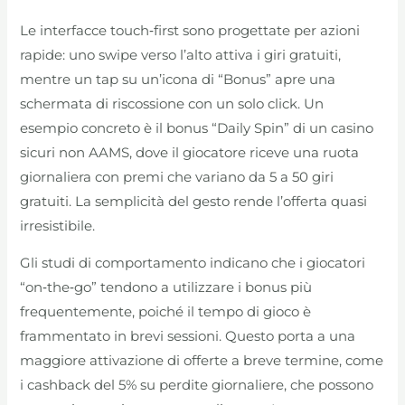
Le interfacce touch‑first sono progettate per azioni
rapide: uno swipe verso l’alto attiva i giri gratuiti,
mentre un tap su un’icona di “Bonus” apre una
schermata di riscossione con un solo click. Un
esempio concreto è il bonus “Daily Spin” di un casino
sicuri non AAMS, dove il giocatore riceve una ruota
giornaliera con premi che variano da 5 a 50 giri
gratuiti. La semplicità del gesto rende l’offerta quasi
irresistibile.
Gli studi di comportamento indicano che i giocatori
“on‑the‑go” tendono a utilizzare i bonus più
frequentemente, poiché il tempo di gioco è
frammentato in brevi sessioni. Questo porta a una
maggiore attivazione di offerte a breve termine, come
i cashback del 5% su perdite giornaliere, che possono