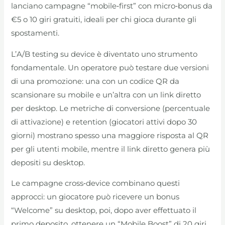
lanciano campagne “mobile‑first” con micro‑bonus da
€5 o 10 giri gratuiti, ideali per chi gioca durante gli
spostamenti.
L’A/B testing su device è diventato uno strumento
fondamentale. Un operatore può testare due versioni
di una promozione: una con un codice QR da
scansionare su mobile e un’altra con un link diretto
per desktop. Le metriche di conversione (percentuale
di attivazione) e retention (giocatori attivi dopo 30
giorni) mostrano spesso una maggiore risposta al QR
per gli utenti mobile, mentre il link diretto genera più
depositi su desktop.
Le campagne cross‑device combinano questi
approcci: un giocatore può ricevere un bonus
“Welcome” su desktop, poi, dopo aver effettuato il
primo deposito, ottenere un “Mobile Boost” di 20 giri