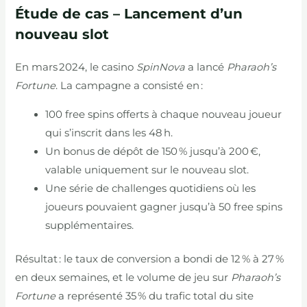
Étude de cas – Lancement d’un
nouveau slot
En mars 2024, le casino
SpinNova
a lancé
Pharaoh’s
Fortune
. La campagne a consisté en :
100 free spins offerts à chaque nouveau joueur
qui s’inscrit dans les 48 h.
Un bonus de dépôt de 150 % jusqu’à 200 €,
valable uniquement sur le nouveau slot.
Une série de challenges quotidiens où les
joueurs pouvaient gagner jusqu’à 50 free spins
supplémentaires.
Résultat : le taux de conversion a bondi de 12 % à 27 %
en deux semaines, et le volume de jeu sur
Pharaoh’s
Fortune
a représenté 35 % du trafic total du site