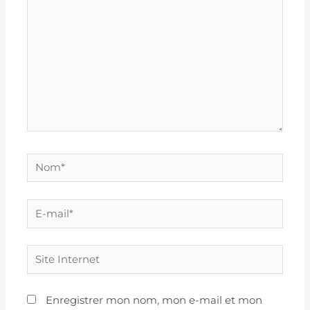
Nom*
E-
mail*
Site
Internet
Enregistrer mon nom, mon e-mail et mon