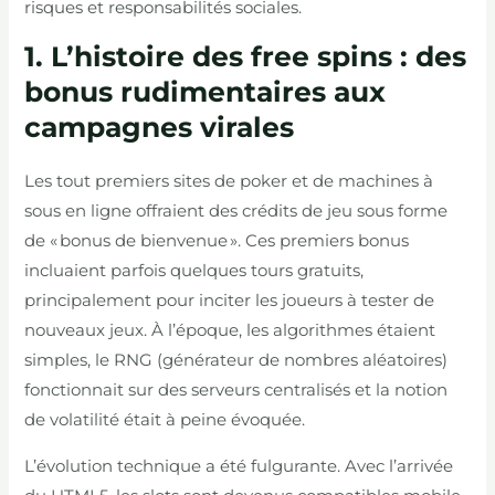
risques et responsabilités sociales.
1. L’histoire des free spins : des
bonus rudimentaires aux
campagnes virales
Les tout premiers sites de poker et de machines à
sous en ligne offraient des crédits de jeu sous forme
de « bonus de bienvenue ». Ces premiers bonus
incluaient parfois quelques tours gratuits,
principalement pour inciter les joueurs à tester de
nouveaux jeux. À l’époque, les algorithmes étaient
simples, le RNG (générateur de nombres aléatoires)
fonctionnait sur des serveurs centralisés et la notion
de volatilité était à peine évoquée.
L’évolution technique a été fulgurante. Avec l’arrivée