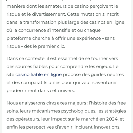
manière dont les amateurs de casino perçoivent le
risque et le divertissement. Cette mutation s’inscrit
dans la transformation plus large des casinos en ligne,
où la concurrence s’intensifie et où chaque
plateforme cherche à offrir une expérience « sans
risque » dès le premier clic.
Dans ce contexte, il est essentiel de se tourner vers
des sources fiables pour comprendre les enjeux. Le
site
casino fiable en ligne
propose des guides neutres
et des comparatifs utiles pour qui veut s’aventurer
prudemment dans cet univers.
Nous analyserons cinq axes majeurs : l’histoire des free
spins, leurs mécanismes psychologiques, les stratégies
des opérateurs, leur impact sur le marché en 2024, et
enfin les perspectives d’avenir, incluant innovations,