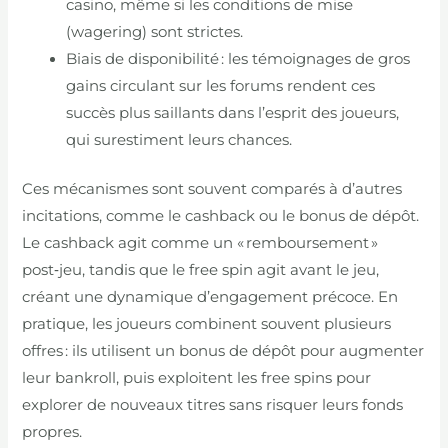
casino, même si les conditions de mise
(wagering) sont strictes.
Biais de disponibilité : les témoignages de gros
gains circulant sur les forums rendent ces
succès plus saillants dans l’esprit des joueurs,
qui surestiment leurs chances.
Ces mécanismes sont souvent comparés à d’autres
incitations, comme le cashback ou le bonus de dépôt.
Le cashback agit comme un « remboursement »
post‑jeu, tandis que le free spin agit avant le jeu,
créant une dynamique d’engagement précoce. En
pratique, les joueurs combinent souvent plusieurs
offres : ils utilisent un bonus de dépôt pour augmenter
leur bankroll, puis exploitent les free spins pour
explorer de nouveaux titres sans risquer leurs fonds
propres.