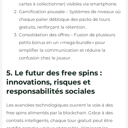
cartes à collectionner) visibles via smartphone.
Gamification poussée – Systèmes de niveaux où
chaque palier débloque des packs de tours
gratuits, renforçant la rétention.
Consolidation des offres – Fusion de plusieurs
petits bonus en un « mega‑bundle » pour
simplifier la communication et réduire la
confusion chez le joueur.
5. Le futur des free spins :
innovations, risques et
responsabilités sociales
Les avancées technologiques ouvrent la voie à des
free spins alimentés par la blockchain. Grâce à des
contrats intelligents, chaque tour gratuit peut être