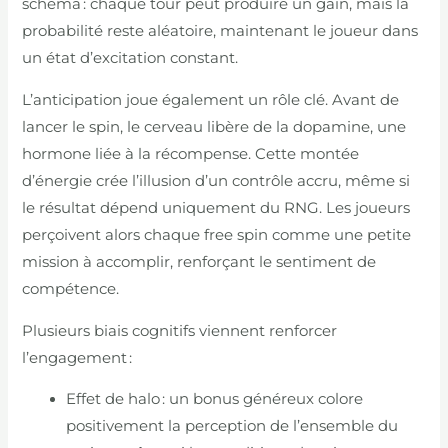
schéma : chaque tour peut produire un gain, mais la
probabilité reste aléatoire, maintenant le joueur dans
un état d’excitation constant.
L’anticipation joue également un rôle clé. Avant de
lancer le spin, le cerveau libère de la dopamine, une
hormone liée à la récompense. Cette montée
d’énergie crée l’illusion d’un contrôle accru, même si
le résultat dépend uniquement du RNG. Les joueurs
perçoivent alors chaque free spin comme une petite
mission à accomplir, renforçant le sentiment de
compétence.
Plusieurs biais cognitifs viennent renforcer
l’engagement :
Effet de halo : un bonus généreux colore
positivement la perception de l’ensemble du