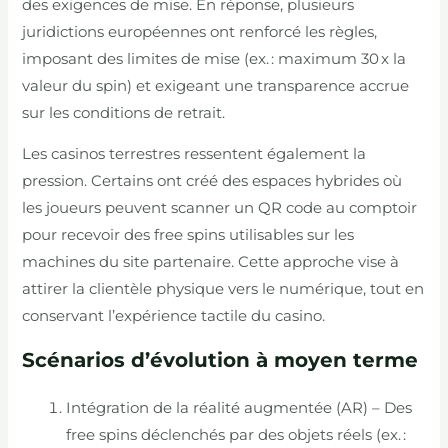
des exigences de mise. En réponse, plusieurs
juridictions européennes ont renforcé les règles,
imposant des limites de mise (ex. : maximum 30 x la
valeur du spin) et exigeant une transparence accrue
sur les conditions de retrait.
Les casinos terrestres ressentent également la
pression. Certains ont créé des espaces hybrides où
les joueurs peuvent scanner un QR code au comptoir
pour recevoir des free spins utilisables sur les
machines du site partenaire. Cette approche vise à
attirer la clientèle physique vers le numérique, tout en
conservant l’expérience tactile du casino.
Scénarios d’évolution à moyen terme
Intégration de la réalité augmentée (AR) – Des
free spins déclenchés par des objets réels (ex. :