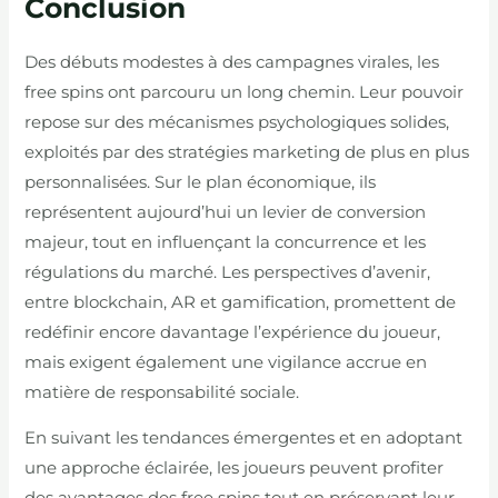
Conclusion
Des débuts modestes à des campagnes virales, les
free spins ont parcouru un long chemin. Leur pouvoir
repose sur des mécanismes psychologiques solides,
exploités par des stratégies marketing de plus en plus
personnalisées. Sur le plan économique, ils
représentent aujourd’hui un levier de conversion
majeur, tout en influençant la concurrence et les
régulations du marché. Les perspectives d’avenir,
entre blockchain, AR et gamification, promettent de
redéfinir encore davantage l’expérience du joueur,
mais exigent également une vigilance accrue en
matière de responsabilité sociale.
En suivant les tendances émergentes et en adoptant
une approche éclairée, les joueurs peuvent profiter