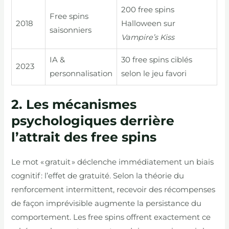
200 free spins
Free spins
2018
Halloween sur
saisonniers
Vampire’s Kiss
IA &
30 free spins ciblés
2023
personnalisation
selon le jeu favori
2. Les mécanismes
psychologiques derrière
l’attrait des free spins
Le mot « gratuit » déclenche immédiatement un biais
cognitif : l’effet de gratuité. Selon la théorie du
renforcement intermittent, recevoir des récompenses
de façon imprévisible augmente la persistance du
comportement. Les free spins offrent exactement ce