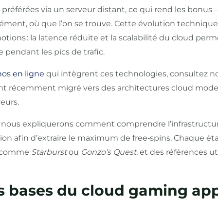
référées via un serveur distant, ce qui rend les bonus –
nément, où que l’on se trouve. Cette évolution technique
tions : la latence réduite et la scalabilité du cloud perm
pendant les pics de trafic.
os en ligne
qui intègrent ces technologies, consultez n
 ont récemment migré vers des architectures cloud moder
veurs.
, nous expliquerons comment comprendre l’infrastructure
on afin d’extraire le maximum de free‑spins. Chaque éta
ux comme
Starburst
ou
Gonzo’s Quest
, et des références u
s bases du cloud gaming app