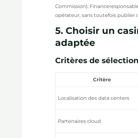
Commission). Financeresponsable 
opérateur, sans toutefois publier
5. Choisir un cas
adaptée
Critères de sélectio
Critère
Localisation des data centers
Partenaires cloud