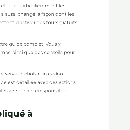
 et plus particulièrement les
 a aussi changé la façon dont les
ettent d’activer des tours gratuits
otre guide complet. Vous y
nes, ainsi que des conseils pour
 serveur, choisir un casino
pe est détaillée avec des actions
tiles vers Financeresponsable
liqué à