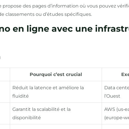
propose des pages d’information où vous pouvez vérifie
 de classements ou d’études spécifiques.
ino en ligne avec une infrast
n
Pourquoi c’est crucial
Ex
Réduit la latence et améliore la
Data cente
fluidité
l’Ouest
Garantit la scalabilité et la
AWS (us‑ea
disponibilité
(europe‑we