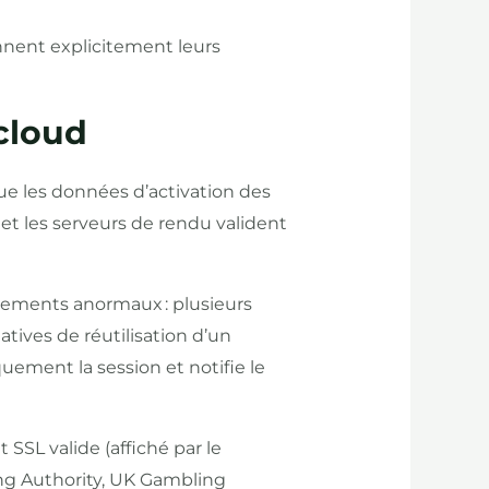
nnent explicitement leurs
 cloud
ue les données d’activation des
t les serveurs de rendu valident
rtements anormaux : plusieurs
ives de réutilisation d’un
ement la session et notifie le
 SSL valide (affiché par le
ing Authority, UK Gambling