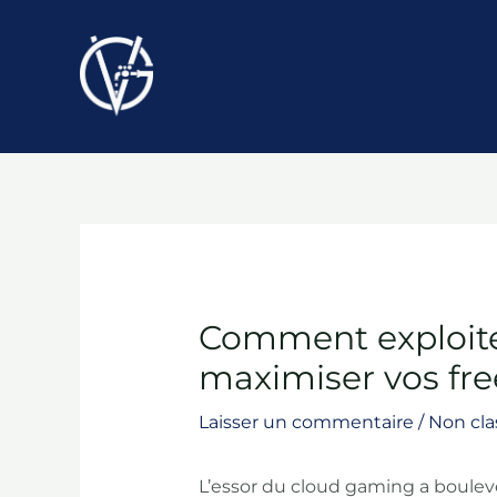
Aller
au
contenu
Comment exploiter
maximiser vos fre
Laisser un commentaire
/
Non cla
L’essor du cloud gaming a boulever