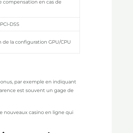
e compensation en cas de
 PCI‑DSS
n de la configuration GPU/CPU
 bonus, par exemple en indiquant
sparence est souvent un gage de
e nouveaux casino en ligne qui