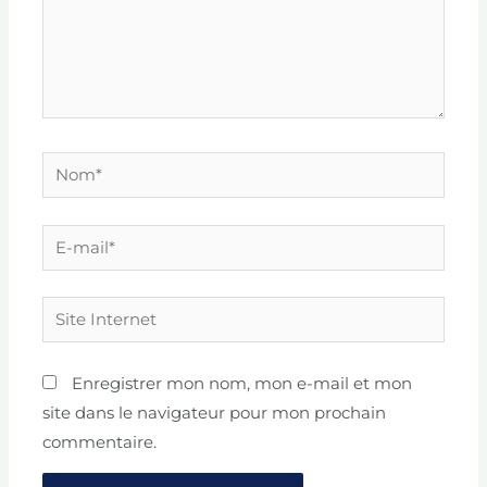
Nom*
E-
mail*
Site
Internet
Enregistrer mon nom, mon e-mail et mon
site dans le navigateur pour mon prochain
commentaire.