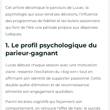
Cet article décortique le parcours de Lucas : la
psychologie qui sous-tend ses décisions, l’influence
des programmes de fidélité et les leviers saisonniers
qui font de l’été une période propice aux dépenses
ludiques.
1. Le profil psychologique du
parieur‑gagnant
Lucas débute chaque session avec une motivation
claire : ressentir l’excitation du « big win » tout en
affirmant son identité de supporter passionné. Cette
double quête d’émotion et de reconnaissance
alimente son engagement quotidien.
Parmi les biais cognitifs qui façonnent son
comportement, on retrouve l’effet de halo : le succès