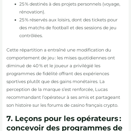
25 % destinés à des projets personnels (voyage,
rénovation).
25 % réservés aux loisirs, dont des tickets pour
des matchs de football et des sessions de jeu
contrôlées.
Cette répartition a entraîné une modification du
comportement de jeu : les mises quotidiennes ont
diminué de 40 % et le joueur a privilégié les
programmes de fidélité offrant des expériences
sportives plutôt que des gains monétaires. La
perception de la marque s’est renforcée, Lucas
recommandant l’opérateur à ses amis et partageant
son histoire sur les forums de casino français crypto.
7. Leçons pour les opérateurs :
concevoir des programmes de