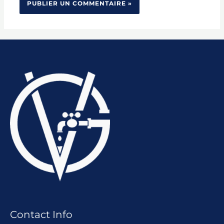
Contact Info