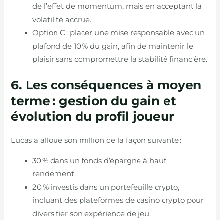
de l’effet de momentum, mais en acceptant la
volatilité accrue.
Option C : placer une mise responsable avec un
plafond de 10 % du gain, afin de maintenir le
plaisir sans compromettre la stabilité financière.
6. Les conséquences à moyen
terme : gestion du gain et
évolution du profil joueur
Lucas a alloué son million de la façon suivante :
30 % dans un fonds d’épargne à haut
rendement.
20 % investis dans un portefeuille crypto,
incluant des plateformes de casino crypto pour
diversifier son expérience de jeu.