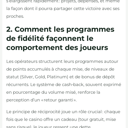
s’élargissent rapidement : projets, dépenses, et même
la façon dont il pourra partager cette victoire avec ses
proches.
2. Comment les programmes
de fidélité façonnent le
comportement des joueurs
Les opérateurs structurent leurs programmes autour
de points accumulés à chaque mise, de niveaux de
statut (Silver, Gold, Platinum) et de bonus de dépôt
récurrents. Le système de cash‑back, souvent exprimé
en pourcentage du volume misé, renforce la
perception d’un « retour garanti ».
Le principe de réciprocité joue un rôle crucial : chaque
fois que le casino offre un cadeau (tour gratuit, mise
sans risque), le joueur ressent une dette