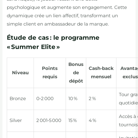
psychologique et augmente son engagement. Cette
dynamique crée un lien affectif, transformant un
simple client en ambassadeur de la marque.
Étude de cas : le programme
« Summer Elite »
Bonus
Points
Cash‑back
Avanta
Niveau
de
requis
mensuel
exclus
dépôt
Tour gra
Bronze
0‑2 000
10 %
2 %
quotidi
Accès à
Silver
2 001‑5 000
15 %
4 %
tournois