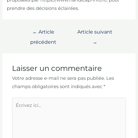
proposées par https://www.handicap-info.fr/, pour
prendre des décisions éclairées.
Navigation
←
Article
Article suivant
de
précédent
→
l’article
Laisser un commentaire
Votre adresse e-mail ne sera pas publiée.
Les
champs obligatoires sont indiqués avec
*
Écrivez
ici…