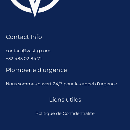
Contact Info
contact@vast-g.com
+32 485 02 84 71
Plomberie d’urgence
Nous sommes ouvert 24/7 pour les appel d’urgence
Liens utiles
Politique de Confidentialité