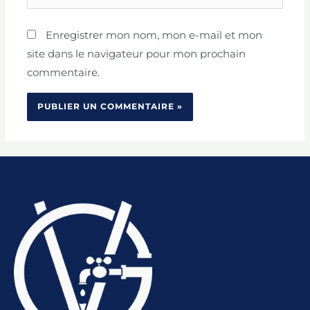
Internet
Enregistrer mon nom, mon e-mail et mon
site dans le navigateur pour mon prochain
commentaire.