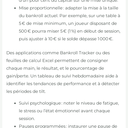
d’un pour cent du capital sur une mise unique.
Mise proportionnelle : adapter la mise à la taille
du bankroll actuel. Par exemple, sur une table à
5 € de mise minimum, un joueur disposant de
500 € pourra miser 5 € (1 %) en début de session,
puis ajuster à 10 € si le solde dépasse 1 000 €.
Des applications comme Bankroll Tracker ou des
feuilles de calcul Excel permettent de consigner
chaque main, le résultat, et le pourcentage de
gain/perte. Un tableau de suivi hebdomadaire aide à
identifier les tendances de performance et à détecter
les périodes de tilt.
Suivi psychologique : noter le niveau de fatigue,
le stress ou l’état émotionnel avant chaque
session.
Pauses programmées : instaurer une pause de