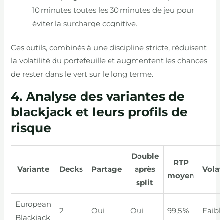
10 minutes toutes les 30 minutes de jeu pour
éviter la surcharge cognitive.
Ces outils, combinés à une discipline stricte, réduisent
la volatilité du portefeuille et augmentent les chances
de rester dans le vert sur le long terme.
4. Analyse des variantes de
blackjack et leurs profils de
risque
Double
RTP
Variante
Decks
Partage
après
Vola
moyen
split
European
2
Oui
Oui
99,5 %
Faib
Blackjack