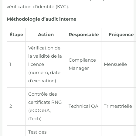
vérification d’identité (KYC).
Méthodologie d’audit interne
Étape
Action
Responsable
Fréquence
Vérification de
la validité de la
Compliance
1
licence
Mensuelle
Manager
(numéro, date
d’expiration)
Contrôle des
certificats RNG
2
Technical QA
Trimestrielle
(eCOGRA,
iTech)
Test des