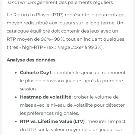
Jammin’ Jars
génèrent des paiements réguliers.
Le Return to Player (RTP) représente le pourcentage
moyen redistribué aux joueurs sur le long terme. Un
catalogue équilibré doit contenir des jeux avec un
RTP moyen de 96 % – 98 %, tout en incluant quelques
titres « high‑RTP » (ex. :
Mega Joker
à 99,3 %).
Analyse des données
Cohorte Day 1
: identifier les jeux qui retiennent
le plus de nouveaux joueurs après la première
session.
Heatmap de volatilité
: croiser le volume de
mises avec le niveau de volatilité pour détecter
les préférences régionales.
RTP vs. Lifetime Value (LTV)
: mesurer l’impact
du RTP sur la valeur moyenne d’un joueur sur