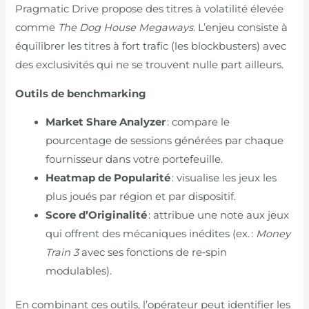
Pragmatic Drive propose des titres à volatilité élevée
comme
The Dog House Megaways
. L’enjeu consiste à
équilibrer les titres à fort trafic (les blockbusters) avec
des exclusivités qui ne se trouvent nulle part ailleurs.
Outils de benchmarking
Market Share Analyzer
: compare le
pourcentage de sessions générées par chaque
fournisseur dans votre portefeuille.
Heatmap de Popularité
: visualise les jeux les
plus joués par région et par dispositif.
Score d’Originalité
: attribue une note aux jeux
qui offrent des mécaniques inédites (ex. :
Money
Train 3
avec ses fonctions de re‑spin
modulables).
En combinant ces outils, l’opérateur peut identifier les