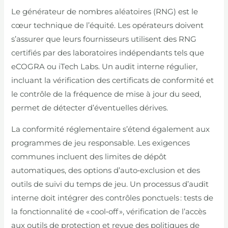
Le générateur de nombres aléatoires (RNG) est le
cœur technique de l’équité. Les opérateurs doivent
s’assurer que leurs fournisseurs utilisent des RNG
certifiés par des laboratoires indépendants tels que
eCOGRA ou iTech Labs. Un audit interne régulier,
incluant la vérification des certificats de conformité et
le contrôle de la fréquence de mise à jour du seed,
permet de détecter d’éventuelles dérives.
La conformité réglementaire s’étend également aux
programmes de jeu responsable. Les exigences
communes incluent des limites de dépôt
automatiques, des options d’auto‑exclusion et des
outils de suivi du temps de jeu. Un processus d’audit
interne doit intégrer des contrôles ponctuels : tests de
la fonctionnalité de « cool‑off », vérification de l’accès
aux outils de protection et revue des politiques de