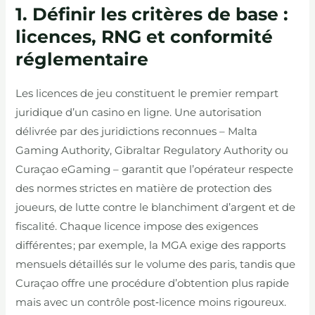
1. Définir les critères de base :
licences, RNG et conformité
réglementaire
Les licences de jeu constituent le premier rempart
juridique d’un casino en ligne. Une autorisation
délivrée par des juridictions reconnues – Malta
Gaming Authority, Gibraltar Regulatory Authority ou
Curaçao eGaming – garantit que l’opérateur respecte
des normes strictes en matière de protection des
joueurs, de lutte contre le blanchiment d’argent et de
fiscalité. Chaque licence impose des exigences
différentes ; par exemple, la MGA exige des rapports
mensuels détaillés sur le volume des paris, tandis que
Curaçao offre une procédure d’obtention plus rapide
mais avec un contrôle post‑licence moins rigoureux.