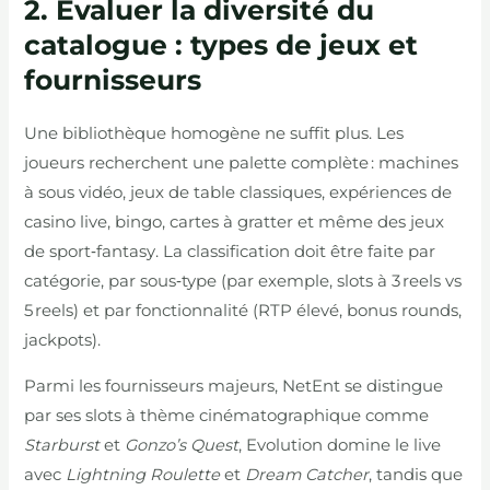
2. Évaluer la diversité du
catalogue : types de jeux et
fournisseurs
Une bibliothèque homogène ne suffit plus. Les
joueurs recherchent une palette complète : machines
à sous vidéo, jeux de table classiques, expériences de
casino live, bingo, cartes à gratter et même des jeux
de sport‑fantasy. La classification doit être faite par
catégorie, par sous‑type (par exemple, slots à 3 reels vs
5 reels) et par fonctionnalité (RTP élevé, bonus rounds,
jackpots).
Parmi les fournisseurs majeurs, NetEnt se distingue
par ses slots à thème cinématographique comme
Starburst
et
Gonzo’s Quest
, Evolution domine le live
avec
Lightning Roulette
et
Dream Catcher
, tandis que