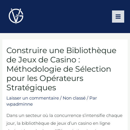
Aller
au
contenu
MAI
ME
Construire une Bibliothèque
de Jeux de Casino :
Méthodologie de Sélection
pour les Opérateurs
Stratégiques
Laisser un commentaire
/
Non classé
/ Par
wpadminne
Dans un secteur où la concurrence s’intensifie chaque
jour, la bibliothèque de jeux d’un casino en ligne