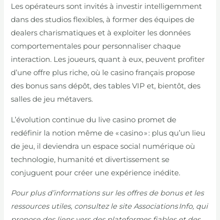
Les opérateurs sont invités à investir intelligemment
dans des studios flexibles, à former des équipes de
dealers charismatiques et à exploiter les données
comportementales pour personnaliser chaque
interaction. Les joueurs, quant à eux, peuvent profiter
d’une offre plus riche, où le casino français propose
des bonus sans dépôt, des tables VIP et, bientôt, des
salles de jeu métavers.
L’évolution continue du live casino promet de
redéfinir la notion même de « casino » : plus qu’un lieu
de jeu, il deviendra un espace social numérique où
technologie, humanité et divertissement se
conjuguent pour créer une expérience inédite.
Pour plus d’informations sur les offres de bonus et les
ressources utiles, consultez le site Associations Info, qui
propose des liens vers des plateformes fiables et des