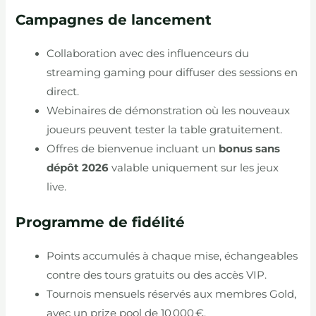
Campagnes de lancement
Collaboration avec des influenceurs du
streaming gaming pour diffuser des sessions en
direct.
Webinaires de démonstration où les nouveaux
joueurs peuvent tester la table gratuitement.
Offres de bienvenue incluant un
bonus sans
dépôt 2026
valable uniquement sur les jeux
live.
Programme de fidélité
Points accumulés à chaque mise, échangeables
contre des tours gratuits ou des accès VIP.
Tournois mensuels réservés aux membres Gold,
avec un prize pool de 10 000 €.