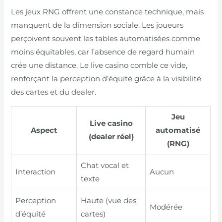
Les jeux RNG offrent une constance technique, mais
manquent de la dimension sociale. Les joueurs
perçoivent souvent les tables automatisées comme
moins équitables, car l’absence de regard humain
crée une distance. Le live casino comble ce vide,
renforçant la perception d’équité grâce à la visibilité
des cartes et du dealer.
Jeu
Live casino
Aspect
automatisé
(dealer réel)
(RNG)
Chat vocal et
Interaction
Aucun
texte
Perception
Haute (vue des
Modérée
d’équité
cartes)