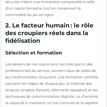
sécurisé créent une immersion comparable à celle
d’un casino terrestre, tout en conservant la
commodité du jeu en ligne.
2. Le facteur humain : le rôle
des croupiers réels dans la
fidélisation
Sélection et formation
Les dealers de live casino sont recrutés parmi des
professionnels du service, souvent issus de salles de
jeu traditionnelles. Ils suivent une formation certifiée
couvrant les règles de chaque jeu, la maîtrise des
langues (anglais, français, allemand, espagnol) et les
techniques de communication digitale. Le charisme,
la capacité à maintenir un ton convivial et la rapidité