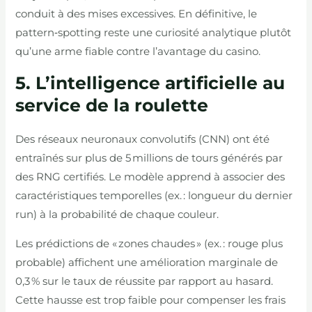
conduit à des mises excessives. En définitive, le
pattern‑spotting reste une curiosité analytique plutôt
qu’une arme fiable contre l’avantage du casino.
5. L’intelligence artificielle au
service de la roulette
Des réseaux neuronaux convolutifs (CNN) ont été
entraînés sur plus de 5 millions de tours générés par
des RNG certifiés. Le modèle apprend à associer des
caractéristiques temporelles (ex. : longueur du dernier
run) à la probabilité de chaque couleur.
Les prédictions de « zones chaudes » (ex. : rouge plus
probable) affichent une amélioration marginale de
0,3 % sur le taux de réussite par rapport au hasard.
Cette hausse est trop faible pour compenser les frais