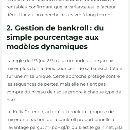
rentables, confirmant que la variance est le facteur
décisif lorsqu’on cherche à survivre à long terme.
2. Gestion de bankroll : du
simple pourcentage aux
modèles dynamiques
La règle du 1 % (ou 2 %) recommande de ne jamais
miser plus d’un à deux pour cent de sa bankroll totale
sur une mise unique. Cette approche protège contre
les séquences de pertes, mais elle ne tient pas
compte du niveau de risque propre à chaque type de
pari.
Le Kelly Criterion, adapté à la roulette, propose de
miser une fraction de la bankroll proportionnelle à
l’avantage perçu :
f
= (bp – q)/b, où
b
est le gain net,
p
la