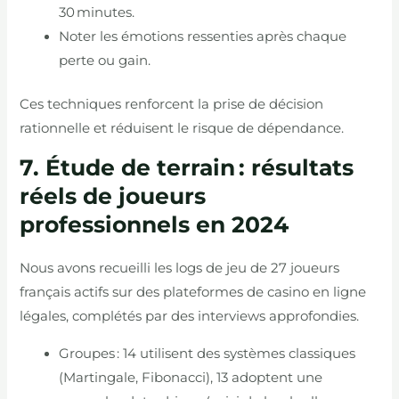
30 minutes.
Noter les émotions ressenties après chaque
perte ou gain.
Ces techniques renforcent la prise de décision
rationnelle et réduisent le risque de dépendance.
7. Étude de terrain : résultats
réels de joueurs
professionnels en 2024
Nous avons recueilli les logs de jeu de 27 joueurs
français actifs sur des plateformes de casino en ligne
légales, complétés par des interviews approfondies.
Groupes : 14 utilisent des systèmes classiques
(Martingale, Fibonacci), 13 adoptent une