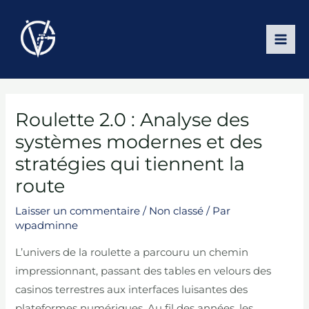
Aller
au
contenu
MAI
ME
Roulette 2.0 : Analyse des
systèmes modernes et des
stratégies qui tiennent la
route
Laisser un commentaire
/
Non classé
/ Par
wpadminne
L’univers de la roulette a parcouru un chemin
impressionnant, passant des tables en velours des
casinos terrestres aux interfaces luisantes des
plateformes numériques. Au fil des années, les