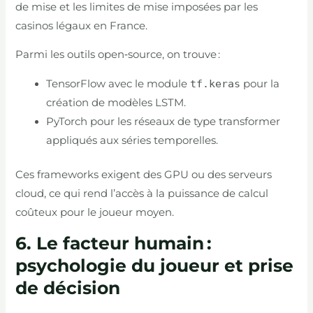
de mise et les limites de mise imposées par les
casinos légaux en France.
Parmi les outils open‑source, on trouve :
TensorFlow avec le module
tf.keras
pour la
création de modèles LSTM.
PyTorch pour les réseaux de type transformer
appliqués aux séries temporelles.
Ces frameworks exigent des GPU ou des serveurs
cloud, ce qui rend l’accès à la puissance de calcul
coûteux pour le joueur moyen.
6. Le facteur humain :
psychologie du joueur et prise
de décision