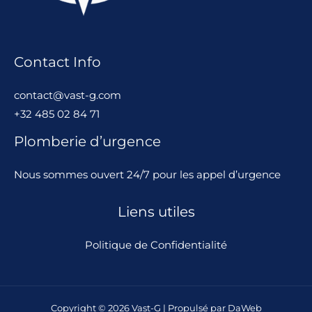
Contact Info
contact@vast-g.com
+32 485 02 84 71
Plomberie d’urgence
Nous sommes ouvert 24/7 pour les appel d’urgence
Liens utiles
Politique de Confidentialité
Copyright © 2026 Vast-G | Propulsé par
DaWeb