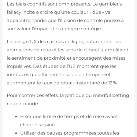
Les biais cognitifs sont omniprésents. Le gambler’s
fallacy incite à croire qu’une couleur « dûe » va
apparaître, tandis que l’illusion de contrôle pousse à
surévaluer l’impact de sa propre stratégie.
Le design UX des casinos en ligne, notamment les
animations de roue et les sons de cliquetis, amplifient
le sentiment de proximité et encouragent des mises
impulsives. Des études de l’UE montrent que les
interfaces qui affichent le solde en temps réel
augmentent le taux de retrait instantané de 12 %.
Pour contrer ces effets, la pratique du mindful betting
recommande :
Fixer une limite de temps et de mise avant
chaque session.
Utiliser des pauses programmées toutes les