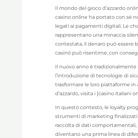
Il mondo del gioco d’azzardo onlin
casino online ha portato con sé no
legati ai pagamenti digitali. Le cha
rappresentano una minaccia silen
contestata, il denaro può essere bl
casinò può risentirne, con consegu
Il nuovo anno è tradizionalmente 
l’introduzione di tecnologie di sic
trasformare le loro piattaforme in 
d’azzardo, visita i [casino italiani
In questo contesto, le loyalty pr
strumenti di marketing finalizzati 
raccolta di dati comportamentali, 
diventano una prima linea di dife