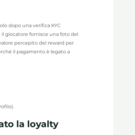
olo dopo una verifica KYC
l giocatore fornisce una foto del
valore percepito del reward per
perché il pagamento è legato a
filo).
to la loyalty