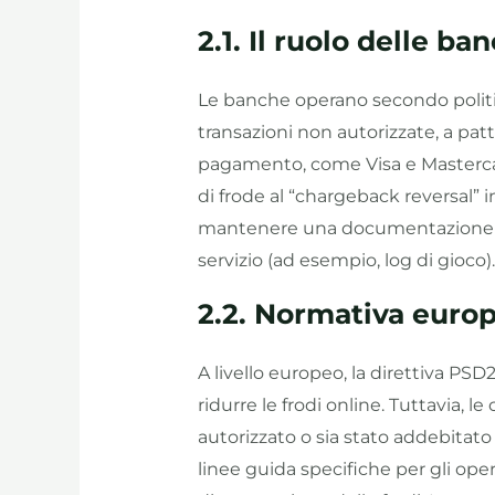
2.1. Il ruolo delle b
Le banche operano secondo politiche
transazioni non autorizzate, a patto
pagamento, come Visa e Mastercard
di frode al “chargeback reversal” i
mantenere una documentazione imp
servizio (ad esempio, log di gioco).
2.2. Normativa europ
A livello europeo, la direttiva PSD
ridurre le frodi online. Tuttavia, 
autorizzato o sia stato addebitato
linee guida specifiche per gli oper