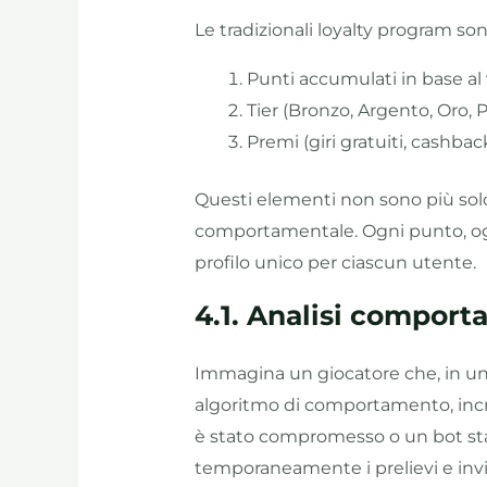
Le tradizionali loyalty program so
Punti accumulati in base al 
Tier (Bronzo, Argento, Oro, P
Premi (giri gratuiti, cashback,
Questi elementi non sono più solo
comportamentale. Ogni punto, ogn
profilo unico per ciascun utente.
4.1. Analisi comport
Immagina un giocatore che, in una 
algoritmo di comportamento, incroc
è stato compromesso o un bot sta
temporaneamente i prelievi e invit