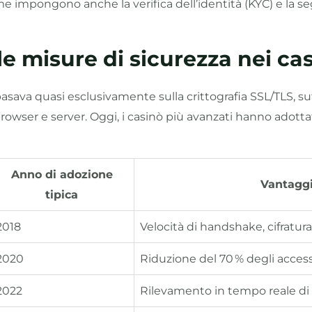
me impongono anche la verifica dell’identità (KYC) e la seg
le misure di sicurezza nei ca
basava quasi esclusivamente sulla crittografia SSL/TLS, suf
browser e server. Oggi, i casinò più avanzati hanno adot
Anno di adozione
Vantaggi
tipica
2018
Velocità di handshake, cifratur
2020
Riduzione del 70 % degli access
2022
Rilevamento in tempo reale di