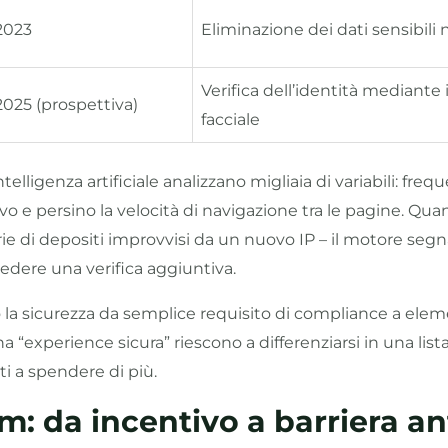
2023
Eliminazione dei dati sensibili 
Verifica dell’identità mediant
2025 (prospettiva)
facciale
ntelligenza artificiale analizzano migliaia di variabili: fre
tivo e persino la velocità di navigazione tra le pagine. Qu
e di depositi improvvisi da un nuovo IP – il motore segna
iedere una verifica aggiuntiva.
la sicurezza da semplice requisito di compliance a elemen
experience sicura” riescono a differenziarsi in una lista 
ti a spendere di più.
m: da incentivo a barriera an