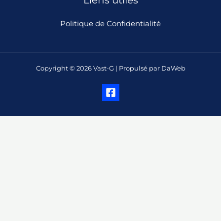
Politique de Confidentialité
Copyright © 2026 Vast-G | Propulsé par
DaWeb