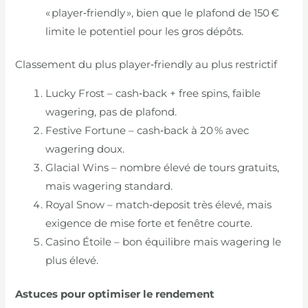
« player‑friendly », bien que le plafond de 150 €
limite le potentiel pour les gros dépôts.
Classement du plus player‑friendly au plus restrictif
Lucky Frost – cash‑back + free spins, faible
wagering, pas de plafond.
Festive Fortune – cash‑back à 20 % avec
wagering doux.
Glacial Wins – nombre élevé de tours gratuits,
mais wagering standard.
Royal Snow – match‑deposit très élevé, mais
exigence de mise forte et fenêtre courte.
Casino Étoile – bon équilibre mais wagering le
plus élevé.
Astuces pour optimiser le rendement