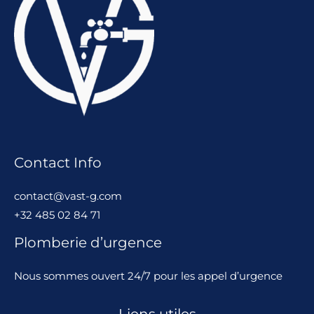
Contact Info
contact@vast-g.com
+32 485 02 84 71
Plomberie d’urgence
Nous sommes ouvert 24/7 pour les appel d’urgence
Liens utiles