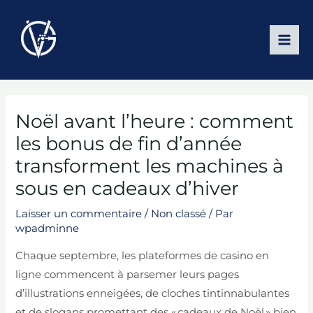
Aller
au
contenu
MAI
ME
Noël avant l’heure : comment
les bonus de fin d’année
transforment les machines à
sous en cadeaux d’hiver
Laisser un commentaire
/
Non classé
/ Par
wpadminne
Chaque septembre, les plateformes de casino en
ligne commencent à parsemer leurs pages
d’illustrations enneigées, de cloches tintinnabulantes
et de slogans promettant des « cadeaux de Noël » bien