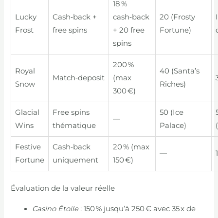
18 %
Lucky
Cash‑back +
cash‑back
20 (Frosty
Frost
free spins
+ 20 free
Fortune)
spins
200 %
Royal
40 (Santa’s
Match‑deposit
(max
Snow
Riches)
300 €)
Glacial
Free spins
50 (Ice
—
Wins
thématique
Palace)
Festive
Cash‑back
20 % (max
—
Fortune
uniquement
150 €)
Évaluation de la valeur réelle
Casino Étoile
: 150 % jusqu’à 250 € avec 35 x de