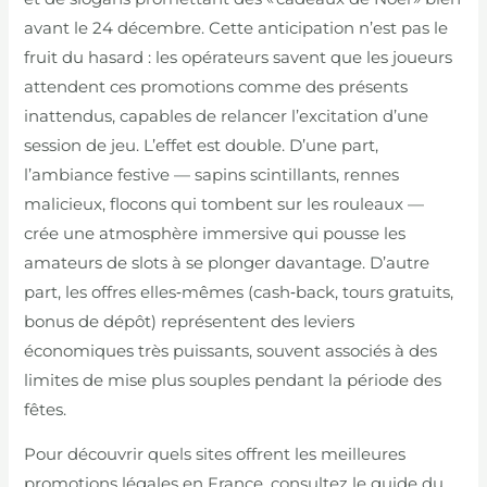
avant le 24 décembre. Cette anticipation n’est pas le
fruit du hasard : les opérateurs savent que les joueurs
attendent ces promotions comme des présents
inattendus, capables de relancer l’excitation d’une
session de jeu. L’effet est double. D’une part,
l’ambiance festive — sapins scintillants, rennes
malicieux, flocons qui tombent sur les rouleaux —
crée une atmosphère immersive qui pousse les
amateurs de slots à se plonger davantage. D’autre
part, les offres elles‑mêmes (cash‑back, tours gratuits,
bonus de dépôt) représentent des leviers
économiques très puissants, souvent associés à des
limites de mise plus souples pendant la période des
fêtes.
Pour découvrir quels sites offrent les meilleures
promotions légales en France, consultez le guide du