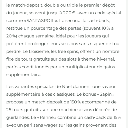
le match‑deposit, double ou triple le premier dépôt
du joueur, souvent jusqu’à 200 €, avec un code spécial
comme « SANTASPOIL ». Le second, le cash‑back,
restitue un pourcentage des pertes (souvent 10 % à
20 %) chaque semaine, idéal pour les joueurs qui
préfèrent prolonger leurs sessions sans risquer de tout
perdre. Le troisième, les free spins, offrent un nombre
fixe de tours gratuits sur des slots à thème hivernal,
parfois conditionnés par un multiplicateur de gains
supplémentaire.
Les variantes spéciales de Noël donnent une saveur
supplémentaire à ces classiques. Le bonus « Sapin »
propose un match‑deposit de 150 % accompagné de
25 tours gratuits sur une machine à sous décorée de
guirlandes. Le « Renne » combine un cash‑back de 15 %
avec un pari sans wager sur les gains provenant des