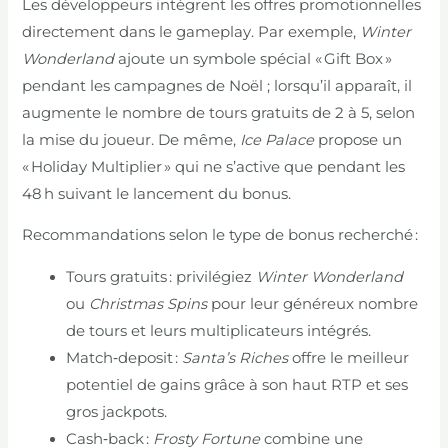
Les développeurs intègrent les offres promotionnelles
directement dans le gameplay. Par exemple,
Winter
Wonderland
ajoute un symbole spécial « Gift Box »
pendant les campagnes de Noël ; lorsqu’il apparaît, il
augmente le nombre de tours gratuits de 2 à 5, selon
la mise du joueur. De même,
Ice Palace
propose un
« Holiday Multiplier » qui ne s’active que pendant les
48 h suivant le lancement du bonus.
Recommandations selon le type de bonus recherché :
Tours gratuits : privilégiez
Winter Wonderland
ou
Christmas Spins
pour leur généreux nombre
de tours et leurs multiplicateurs intégrés.
Match‑deposit :
Santa’s Riches
offre le meilleur
potentiel de gains grâce à son haut RTP et ses
gros jackpots.
Cash‑back :
Frosty Fortune
combine une