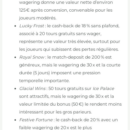
wagering donne une valeur nette d’environ
125 € après conversion, convenable pour les
joueurs modérés.
Lucky Frost
: le cash‑back de 18 % sans plafond,
associé à 20 tours gratuits sans wager,
représente une valeur très élevée, surtout pour
les joueurs qui subissent des pertes régulières.
Royal Snow
: le match‑deposit de 200 % est
généreux, mais le wagering de 30 x et la courte
durée (5 jours) imposent une pression
temporelle importante.
Glacial Wins
: 50 tours gratuits sur
Ice Palace
sont attractifs, mais le wagering de 30 x et la
valeur limitée du bonus (50 €) le rendent moins
intéressant pour les gros parieurs.
Festive Fortune
: le cash‑back de 20 % avec un
faible wagering de 20 x est le plus