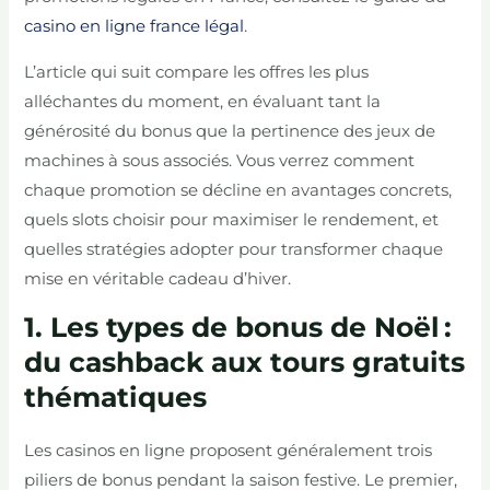
casino en ligne france légal
.
L’article qui suit compare les offres les plus
alléchantes du moment, en évaluant tant la
générosité du bonus que la pertinence des jeux de
machines à sous associés. Vous verrez comment
chaque promotion se décline en avantages concrets,
quels slots choisir pour maximiser le rendement, et
quelles stratégies adopter pour transformer chaque
mise en véritable cadeau d’hiver.
1. Les types de bonus de Noël :
du cashback aux tours gratuits
thématiques
Les casinos en ligne proposent généralement trois
piliers de bonus pendant la saison festive. Le premier,