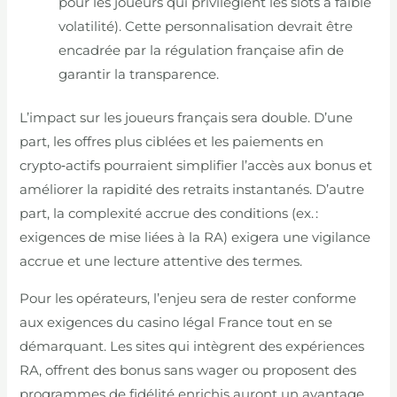
pour les joueurs qui privilégient les slots à faible
volatilité). Cette personnalisation devrait être
encadrée par la régulation française afin de
garantir la transparence.
L’impact sur les joueurs français sera double. D’une
part, les offres plus ciblées et les paiements en
crypto‑actifs pourraient simplifier l’accès aux bonus et
améliorer la rapidité des retraits instantanés. D’autre
part, la complexité accrue des conditions (ex. :
exigences de mise liées à la RA) exigera une vigilance
accrue et une lecture attentive des termes.
Pour les opérateurs, l’enjeu sera de rester conforme
aux exigences du casino légal France tout en se
démarquant. Les sites qui intègrent des expériences
RA, offrent des bonus sans wager ou proposent des
programmes de fidélité enrichis auront un avantage