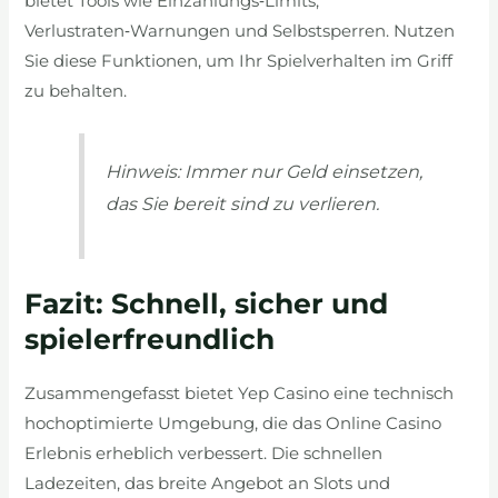
bietet Tools wie Einzahlungs‑Limits,
Verlustraten‑Warnungen und Selbstsperren. Nutzen
Sie diese Funktionen, um Ihr Spielverhalten im Griff
zu behalten.
Hinweis: Immer nur Geld einsetzen,
das Sie bereit sind zu verlieren.
Fazit: Schnell, sicher und
spielerfreundlich
Zusammengefasst bietet Yep Casino eine technisch
hochoptimierte Umgebung, die das Online Casino
Erlebnis erheblich verbessert. Die schnellen
Ladezeiten, das breite Angebot an Slots und