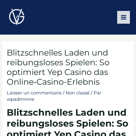
Aller
au
contenu
MAI
ME
Blitzschnelles Laden und
reibungsloses Spielen: So
optimiert Yep Casino das
Online‑Casino-Erlebnis
Laisser un commentaire
/
Non classé
/ Par
wpadminne
Blitzschnelles Laden und
reibungsloses Spielen: So
optimiert Yep Casino das