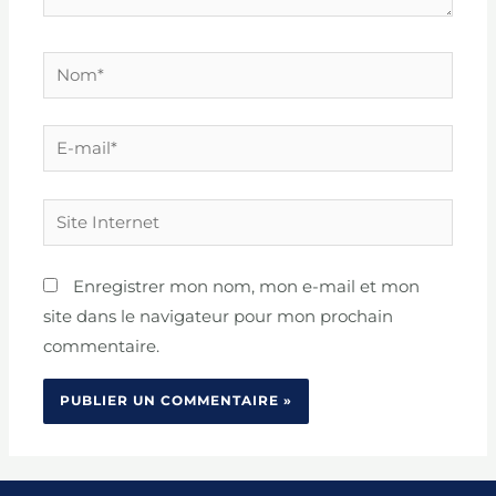
Nom*
E-
mail*
Site
Internet
Enregistrer mon nom, mon e-mail et mon
site dans le navigateur pour mon prochain
commentaire.