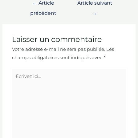
Navigation
←
Article
Article suivant
de
précédent
→
l’article
Laisser un commentaire
Votre adresse e-mail ne sera pas publiée.
Les
champs obligatoires sont indiqués avec
*
Écrivez
ici…