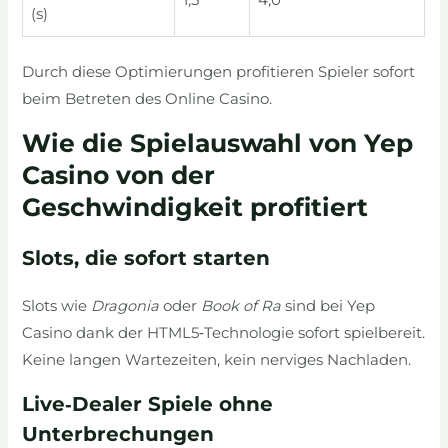
(s)
Durch diese Optimierungen profitieren Spieler sofort
beim Betreten des Online Casino.
Wie die Spielauswahl von Yep
Casino von der
Geschwindigkeit profitiert
Slots, die sofort starten
Slots wie
Dragonia
oder
Book of Ra
sind bei Yep
Casino dank der HTML5‑Technologie sofort spielbereit.
Keine langen Wartezeiten, kein nerviges Nachladen.
Live‑Dealer Spiele ohne
Unterbrechungen