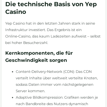
Die technische Basis von Yep
Casino
Yep Casino hat in den letzten Jahren stark in seine
Infrastruktur investiert. Das Ergebnis ist ein
Online‑Casino, das kaum Ladezeiten aufweist – selbst
bei hoher Besucherzahl.
Kernkomponenten, die für
Geschwindigkeit sorgen
Content‑Delivery‑Network (CDN): Das CDN
verteilt Inhalte über weltweit verteilte Knoten,
sodass Daten immer vom nächstgelegenen
Server kommen.
Adaptive Bildkompression: Grafiken werden je
nach Bandbreite des Nutzers dynamisch