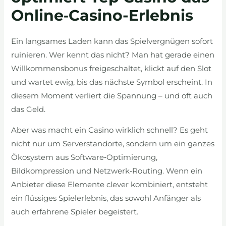
Online‑Casino-Erlebnis
Ein langsames Laden kann das Spielvergnügen sofort
ruinieren. Wer kennt das nicht? Man hat gerade einen
Willkommensbonus freigeschaltet, klickt auf den Slot
und wartet ewig, bis das nächste Symbol erscheint. In
diesem Moment verliert die Spannung – und oft auch
das Geld.
Aber was macht ein Casino wirklich schnell? Es geht
nicht nur um Serverstandorte, sondern um ein ganzes
Ökosystem aus Software‑Optimierung,
Bildkompression und Netzwerk‑Routing. Wenn ein
Anbieter diese Elemente clever kombiniert, entsteht
ein flüssiges Spielerlebnis, das sowohl Anfänger als
auch erfahrene Spieler begeistert.