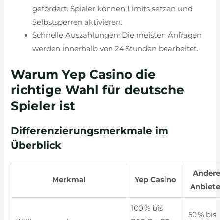
gefördert: Spieler können Limits setzen und
Selbstsperren aktivieren.
Schnelle Auszahlungen: Die meisten Anfragen
werden innerhalb von 24 Stunden bearbeitet.
Warum Yep Casino die
richtige Wahl für deutsche
Spieler ist
Differenzierungsmerkmale im
Überblick
Ander
Merkmal
Yep Casino
Anbiete
100 % bis
50 % bis