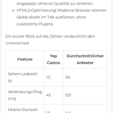
angepasst, ohne an Qualität zu verlieren.
HTML5‑Optimierung: Moderne Browser können
Spiele direkt im Tab ausführen, ohne
zusätzliche Plugins.
Ein kurzer Blick auf die Zahlen verdeutlicht den
Unterschied:
Yep
Durchschnittlicher
Feature
Casino
Anbieter
Seiten‑Ladezeit
1,2
3,6
(s)
Verbindungs‑Ping
45
120
(ms)
Mobile‑Startzeit
1,5
4,0