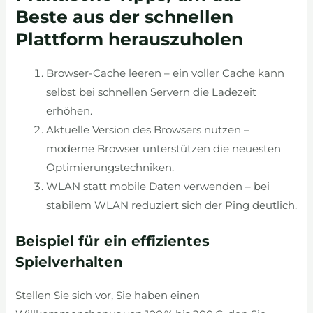
Beste aus der schnellen
Plattform herauszuholen
Browser-Cache leeren – ein voller Cache kann
selbst bei schnellen Servern die Ladezeit
erhöhen.
Aktuelle Version des Browsers nutzen –
moderne Browser unterstützen die neuesten
Optimierungstechniken.
WLAN statt mobile Daten verwenden – bei
stabilem WLAN reduziert sich der Ping deutlich.
Beispiel für ein effizientes
Spielverhalten
Stellen Sie sich vor, Sie haben einen