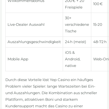
Willkommensbonus
200 € + 20
100 €
Freispiele
30+
Live‑Dealer Auswahl
verschiedene
15‑20
Tische
Auszahlungsgeschwindigkeit
24 h (meist)
48‑72 h
iOS &
Mobile App
Android,
Web‑On
native
Durch diese Vorteile löst Yep Casino ein häufiges
Problem vieler Spieler: lange Wartezeiten bei Ein-
und Auszahlungen. Die Kombination aus schneller
Plattform, attraktiven Boni und starkem
Kundensupport macht das Casino zu einer