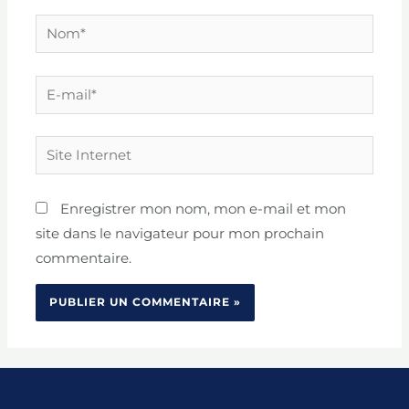
Nom*
E-
mail*
Site
Internet
Enregistrer mon nom, mon e-mail et mon
site dans le navigateur pour mon prochain
commentaire.