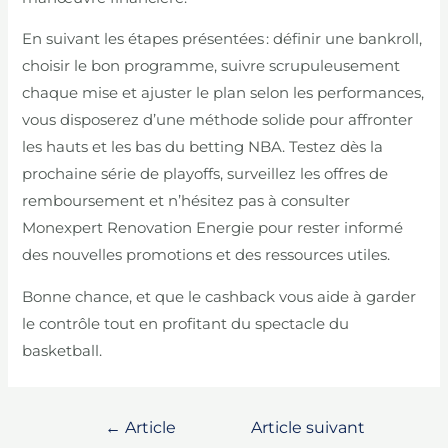
En suivant les étapes présentées : définir une bankroll,
choisir le bon programme, suivre scrupuleusement
chaque mise et ajuster le plan selon les performances,
vous disposerez d’une méthode solide pour affronter
les hauts et les bas du betting NBA. Testez dès la
prochaine série de playoffs, surveillez les offres de
remboursement et n’hésitez pas à consulter
Monexpert Renovation Energie pour rester informé
des nouvelles promotions et des ressources utiles.
Bonne chance, et que le cashback vous aide à garder
le contrôle tout en profitant du spectacle du
basketball.
Navigation
←
Article
Article suivant
de