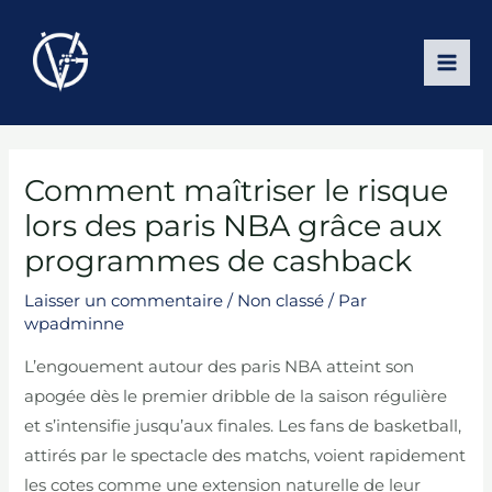
Aller
au
contenu
MAI
ME
Comment maîtriser le risque
lors des paris NBA grâce aux
programmes de cashback
Laisser un commentaire
/
Non classé
/ Par
wpadminne
L’engouement autour des paris NBA atteint son
apogée dès le premier dribble de la saison régulière
et s’intensifie jusqu’aux finales. Les fans de basketball,
attirés par le spectacle des matchs, voient rapidement
les cotes comme une extension naturelle de leur