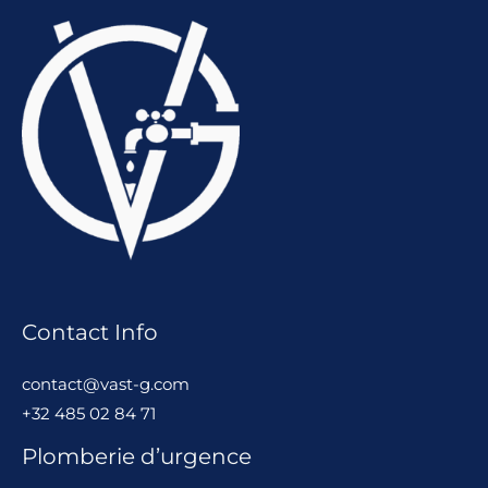
Contact Info
contact@vast-g.com
+32 485 02 84 71
Plomberie d’urgence