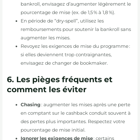
bankroll, envisagez d’augmenter légèrement le
pourcentage de mise (ex. de 1,5 % à 1,8 %).
En période de “dry‑spell”, utilisez les
remboursements pour soutenir la bankroll sans
augmenter les mises.
Revoyez les exigences de mise du programme :
si elles deviennent trop contraignantes,
envisagez de changer de bookmaker.
6. Les pièges fréquents et
comment les éviter
Chasing
: augmenter les mises après une perte
en comptant sur le cashback conduit souvent à
des pertes plus importantes. Respectez votre
pourcentage de mise initial.
Ignorer les exigences de mise
: certains