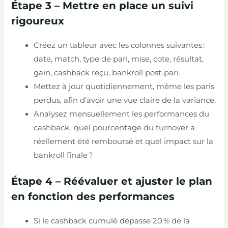
Étape 3 – Mettre en place un suivi
rigoureux
Créez un tableur avec les colonnes suivantes :
date, match, type de pari, mise, cote, résultat,
gain, cashback reçu, bankroll post‑pari.
Mettez à jour quotidiennement, même les paris
perdus, afin d’avoir une vue claire de la variance.
Analysez mensuellement les performances du
cashback : quel pourcentage du turnover a
réellement été remboursé et quel impact sur la
bankroll finale ?
Étape 4 – Réévaluer et ajuster le plan
en fonction des performances
Si le cashback cumulé dépasse 20 % de la