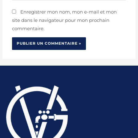
Enregistrer mon nom, mon e-mail et mon
site dans le navigateur pour mon prochain
commentaire.