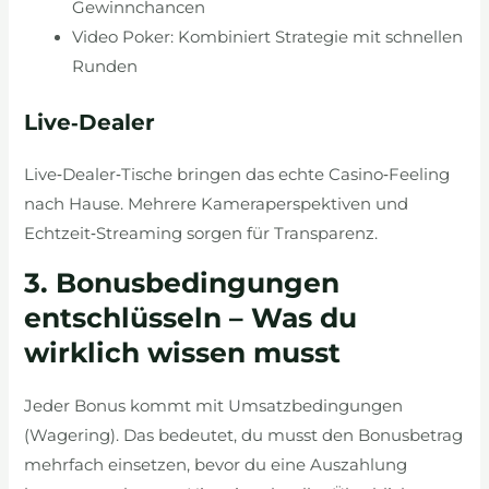
Gewinnchancen
Video Poker: Kombiniert Strategie mit schnellen
Runden
Live‑Dealer
Live‑Dealer‑Tische bringen das echte Casino‑Feeling
nach Hause. Mehrere Kameraperspektiven und
Echtzeit‑Streaming sorgen für Transparenz.
3. Bonusbedingungen
entschlüsseln – Was du
wirklich wissen musst
Jeder Bonus kommt mit Umsatzbedingungen
(Wagering). Das bedeutet, du musst den Bonusbetrag
mehrfach einsetzen, bevor du eine Auszahlung