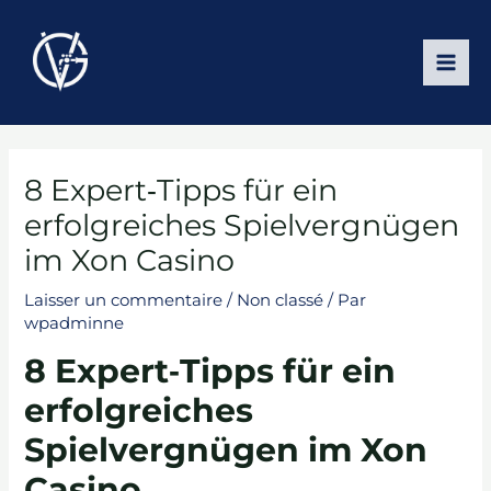
Aller
au
contenu
MAI
ME
8 Expert‑Tipps für ein
erfolgreiches Spielvergnügen
im Xon Casino
Laisser un commentaire
/
Non classé
/ Par
wpadminne
8 Expert‑Tipps für ein
erfolgreiches
Spielvergnügen im Xon
Casino