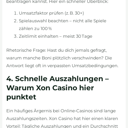
beantragen kannst. Hier ein schneller Überblick:
Umsatzfaktor prüfen (z. B. 30×)
Spielauswahl beachten – nicht alle Spiele
zählen zu 100 %
Zeitlimit einhalten – meist 30 Tage
Rhetorische Frage: Hast du dich jemals gefragt,
warum manche Boni plötzlich verschwinden? Die
Antwort liegt oft in verpassten Umsatzbedingungen.
4. Schnelle Auszahlungen –
Warum Xon Casino hier
punktet
Ein häufiges Ärgernis bei Online‑Casinos sind lange
Auszahlungszeiten. Xon Casino hat hier einen klaren
Vorteil: Tägliche Auszahlungen und ein Durchschnitt