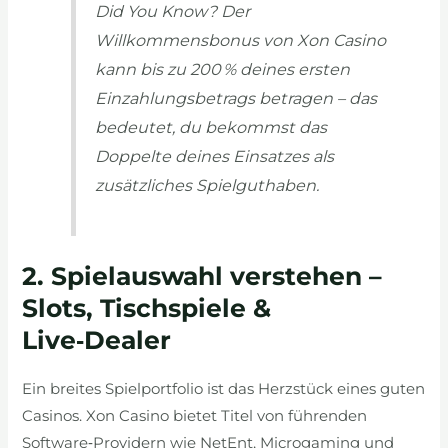
Did You Know? Der
Willkommensbonus von Xon Casino
kann bis zu 200 % deines ersten
Einzahlungsbetrags betragen – das
bedeutet, du bekommst das
Doppelte deines Einsatzes als
zusätzliches Spielguthaben.
2. Spielauswahl verstehen –
Slots, Tischspiele &
Live‑Dealer
Ein breites Spielportfolio ist das Herzstück eines guten
Casinos. Xon Casino bietet Titel von führenden
Software‑Providern wie NetEnt, Microgaming und