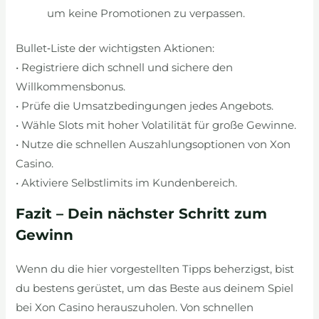
um keine Promotionen zu verpassen.
Bullet‑Liste der wichtigsten Aktionen:
• Registriere dich schnell und sichere den
Willkommensbonus.
• Prüfe die Umsatzbedingungen jedes Angebots.
• Wähle Slots mit hoher Volatilität für große Gewinne.
• Nutze die schnellen Auszahlungsoptionen von Xon
Casino.
• Aktiviere Selbstlimits im Kundenbereich.
Fazit – Dein nächster Schritt zum
Gewinn
Wenn du die hier vorgestellten Tipps beherzigst, bist
du bestens gerüstet, um das Beste aus deinem Spiel
bei Xon Casino herauszuholen. Von schnellen