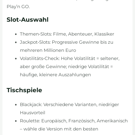
Play’n GO.
Slot‑Auswahl
Themen‑Slots: Filme, Abenteuer, Klassiker
Jackpot‑Slots: Progressive Gewinne bis zu
mehreren Millionen Euro
Volatilitäts‑Check: Hohe Volatilität = seltener,
aber große Gewinne; niedrige Volatilität =
häufige, kleinere Auszahlungen
Tischspiele
Blackjack: Verschiedene Varianten, niedriger
Hausvorteil
Roulette: Europäisch, Französisch, Amerikanisch
– wähle die Version mit den besten