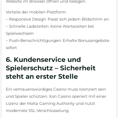
Website im Browser öffnen und loslegen.
Vorteile der mobilen Plattform:
– Responsive Design: Passt sich jedem Bildschirm an
– Schnelle Ladezeiten: Keine Wartezeiten bei
Spielwechseln
– Push‑Benachrichtigungen: Erhalte Bonusangebote
sofort
6. Kundenservice und
Spielerschutz – Sicherheit
steht an erster Stelle
Ein vertrauenswürdiges Casino muss lizenziert sein
und Spieler schützen. Xon Casino operiert mit einer
Lizenz der Malta Gaming Authority und nutzt
modernste SSL‑Verschlüsselung.