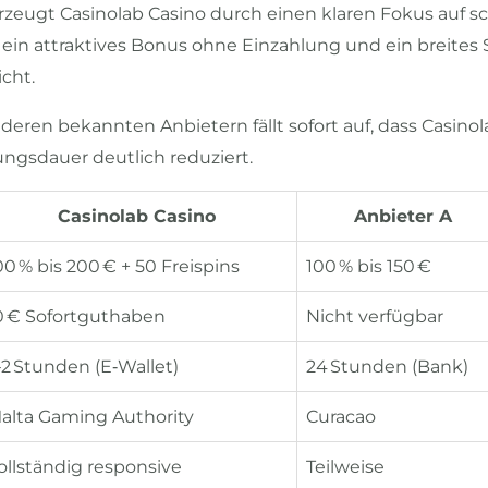
eugt Casinolab Casino durch einen klaren Fokus auf sc
 attraktives Bonus ohne Einzahlung und ein breites Spi
icht.
deren bekannten Anbietern fällt sofort auf, dass Casino
ungsdauer deutlich reduziert.
Casinolab Casino
Anbieter A
00 % bis 200 € + 50 Freispins
100 % bis 150 €
0 € Sofortguthaben
Nicht verfügbar
–2 Stunden (E‑Wallet)
24 Stunden (Bank)
alta Gaming Authority
Curacao
ollständig responsive
Teilweise