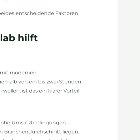
– beides entscheidende Faktoren
ab hilft
et mit modernen
erhalb von ein bis zwei Stunden
llen, ist das ein klarer Vorteil.
r hohe Umsatzbedingungen.
em Branchendurchschnitt liegen.