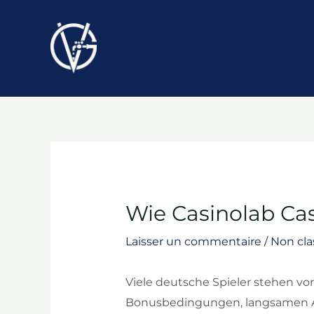
Aller
au
contenu
Wie Casinolab Cas
Laisser un commentaire
/
Non cla
Viele deutsche Spieler stehen vor
Bonusbedingungen, langsamen Au