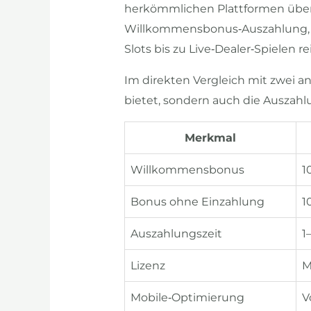
herkömmlichen Plattformen überz
Willkommensbonus‑Auszahlung, ein
Slots bis zu Live‑Dealer‑Spielen re
Im direkten Vergleich mit zwei an
bietet, sondern auch die Auszahl
Merkmal
Willkommensbonus
1
Bonus ohne Einzahlung
1
Auszahlungszeit
1
Lizenz
M
Mobile‑Optimierung
V