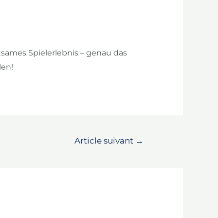
tsames Spielerlebnis – genau das
len!
Article suivant
→