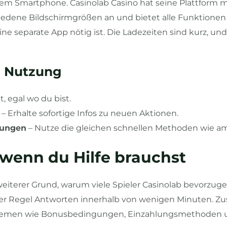
dem Smartphone. Casinolab Casino hat seine Plattform mob
iedene Bildschirmgrößen an und bietet alle Funktionen
ne separate App nötig ist. Die Ladezeiten sind kurz, und d
n Nutzung
t, egal wo du bist.
– Erhalte sofortige Infos zu neuen Aktionen.
lungen
– Nutze die gleichen schnellen Methoden wie a
wenn du Hilfe brauchst
 weiterer Grund, warum viele Spieler Casinolab bevorzuge
der Regel Antworten innerhalb von wenigen Minuten. Zusä
 Themen wie Bonusbedingungen, Einzahlungsmethoden 