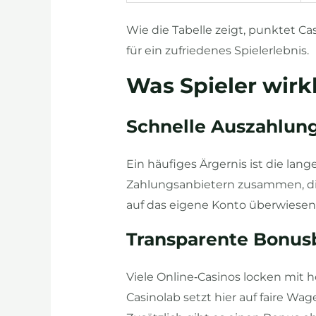
Wie die Tabelle zeigt, punktet C
für ein zufriedenes Spielerlebnis.
Was Spieler wirkl
Schnelle Auszahlun
Ein häufiges Ärgernis ist die la
Zahlungsanbietern zusammen, die
auf das eigene Konto überwiesen we
Transparente Bonu
Viele Online‑Casinos locken mit
Casinolab setzt hier auf faire W