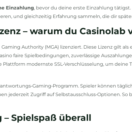
ne Einzahlung
, bevor du deine erste Einzahlung tätigst
ieren, und gleichzeitig Erfahrung sammeln, die dir spät
izenz – warum du Casinolab 
 Gaming Authority (MGA) lizenziert. Diese Lizenz gilt als
Casino faire Spielbedingungen, zuverlässige Auszahlung
die Plattform modernste SSL‑Verschlüsselung, um deine 
Verantwortungs‑Gaming‑Programm. Spieler können täglic
n jederzeit Zugriff auf Selbstausschluss‑Optionen. So b
 – Spielspaß überall