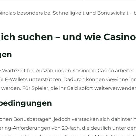
asinolab besonders bei Schnelligkeit und Bonusvielfalt 
ich suchen – und wie Casinol
gen
nge Wartezeit bei Auszahlungen. Casinolab Casino arbeit
 E‑Wallets unterstützen. Dadurch können Gewinne inn
rden. Für Spieler, die ihr Geld sofort weiterverwenden wo
sbedingungen
 hohen Bonusbeträgen, jedoch verstecken sich dahinte
agering‑Anforderungen von 20‑fach, die deutlich unter d