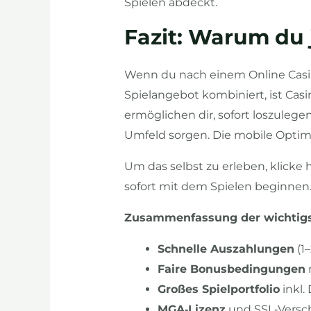
Spielen abdeckt.
Fazit: Warum du j
Wenn du nach einem Online Casin
Spielangebot kombiniert, ist Ca
ermöglichen dir, sofort loszuleg
Umfeld sorgen. Die mobile Optim
Um das selbst zu erleben, klicke h
sofort mit dem Spielen beginnen
Zusammenfassung der wichtig
Schnelle Auszahlungen
(1
Faire Bonusbedingungen
Großes Spielportfolio
inkl.
MGA‑Lizenz
und SSL‑Versch