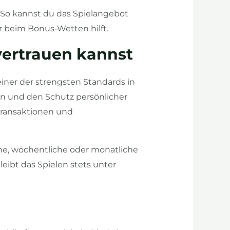
. So kannst du das Spielangebot
er beim Bonus‑Wetten hilft.
vertrauen kannst
 einer der strengsten Standards in
en und den Schutz persönlicher
Transaktionen und
he, wöchentliche oder monatliche
leibt das Spielen stets unter