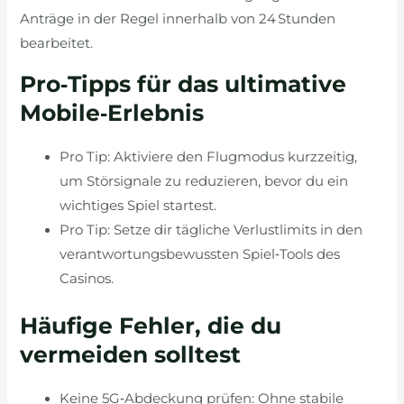
Anträge in der Regel innerhalb von 24 Stunden
bearbeitet.
Pro‑Tipps für das ultimative
Mobile‑Erlebnis
Pro Tip: Aktiviere den Flugmodus kurzzeitig,
um Störsignale zu reduzieren, bevor du ein
wichtiges Spiel startest.
Pro Tip: Setze dir tägliche Verlustlimits in den
verantwortungsbewussten Spiel‑Tools des
Casinos.
Häufige Fehler, die du
vermeiden solltest
Keine 5G‑Abdeckung prüfen: Ohne stabile