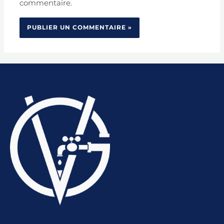
commentaire.