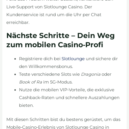
Live‑Support von Slotlounge Casino. Der
Kundenservice ist rund um die Uhr per Chat
erreichbar.
Nächste Schritte – Dein Weg
zum mobilen Casino‑Profi
Registriere dich bei
Slotlounge
und sichere dir
den Willkommensbonus.
Teste verschiedene Slots wie
Dragonia
oder
Book of Ra
im 5G‑Modus.
Nutze die mobilen VIP‑Vorteile, die exklusive
Cashback‑Raten und schnellere Auszahlungen
bieten.
Mit diesen Schritten bist du bestens gerüstet, um das
Mobile‑Casino‑Erlebnis von Slotlounge Casino in