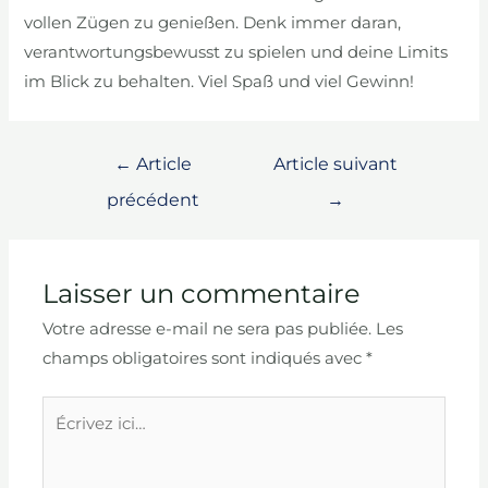
vollen Zügen zu genießen. Denk immer daran,
verantwortungsbewusst zu spielen und deine Limits
im Blick zu behalten. Viel Spaß und viel Gewinn!
Navigation
←
Article
Article suivant
de
précédent
→
l’article
Laisser un commentaire
Votre adresse e-mail ne sera pas publiée.
Les
champs obligatoires sont indiqués avec
*
Écrivez
ici…