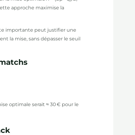
 Cette approche maximise la
te importante peut justifier une
t la mise, sans dépasser le seuil
7‑matchs
ise optimale serait ≈ 30 € pour le
ack