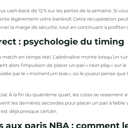
cash‑back de 12 % sur les pertes de la semaine. Si vous
nte légèrement votre bankroll. Cette récupération peut 
rver la marge de sécurité, tout en continuant à profiter 
irect : psychologie du timing
 du match en temps réel. L’adrénaline monte lorsqu’un tur
nt alors l’impulsion de placer un pari « next‑play » sur le 
guidée par le « momentum bias », où le joueur pense q
ial. À la fin du quatrième quart, les cotes se resserrent 
ent les dernières secondes pour placer un pari à faible vo
t est déjà presque certain.
s aux paris NBA : comment le