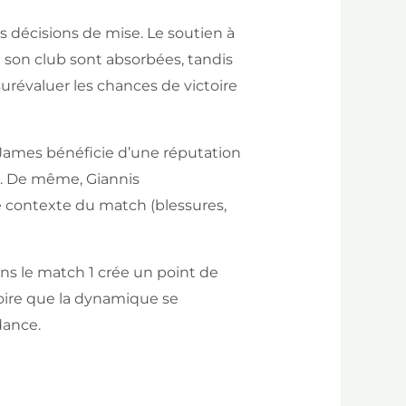
s décisions de mise. Le soutien à
de son club sont absorbées, tandis
surévaluer les chances de victoire
James bénéficie d’une réputation
e. De même, Giannis
 contexte du match (blessures,
ans le match 1 crée un point de
roire que la dynamique se
dance.