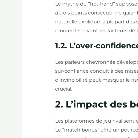
Le mythe du “hot‑hand” suppose q
à trois points consécutif ne garan
naturelle explique la plupart des 
ignorent souvent les facteurs déf
1.2. L’over‑confiden
Les parieurs chevronnés développe
sur‑confiance conduit à des mise
d’invincibilité peut masquer le r
crucial.
2. L’impact des 
Les plateformes de jeu rivalisent
Le “match bonus” offre un pourcen