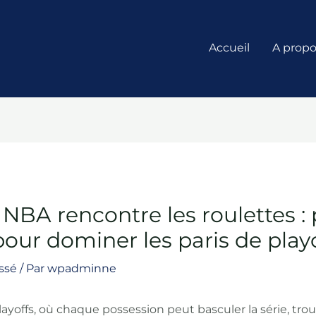
Accueil
A prop
NBA rencontre les roulettes :
pour dominer les paris de play
ssé
/ Par
wpadminne
playoffs, où chaque possession peut basculer la série, t