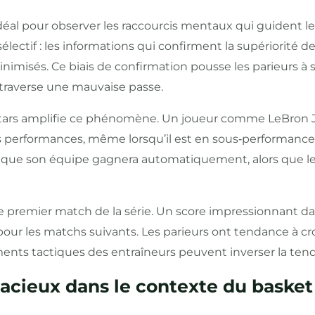
idéal pour observer les raccourcis mentaux qui guident le
sélectif : les informations qui confirment la supériorité 
nimisés. Ce biais de confirmation pousse les parieurs à 
 traverse une mauvaise passe.
‑stars amplifie ce phénomène. Un joueur comme LeBron 
es performances, même lorsqu’il est en sous‑performanc
 que son équipe gagnera automatiquement, alors que le
 le premier match de la série. Un score impressionnant d
 pour les matchs suivants. Les parieurs ont tendance à c
ments tactiques des entraîneurs peuvent inverser la ten
llacieux dans le contexte du basket