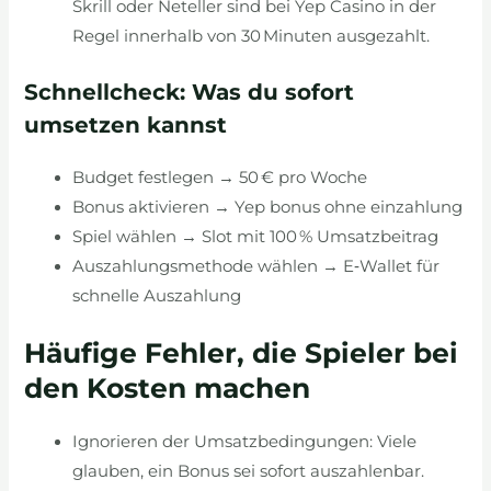
Skrill oder Neteller sind bei Yep Casino in der
Regel innerhalb von 30 Minuten ausgezahlt.
Schnellcheck: Was du sofort
umsetzen kannst
Budget festlegen → 50 € pro Woche
Bonus aktivieren → Yep bonus ohne einzahlung
Spiel wählen → Slot mit 100 % Umsatzbeitrag
Auszahlungsmethode wählen → E‑Wallet für
schnelle Auszahlung
Häufige Fehler, die Spieler bei
den Kosten machen
Ignorieren der Umsatzbedingungen: Viele
glauben, ein Bonus sei sofort auszahlenbar.