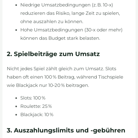
Niedrige Umsatzbedingungen (z. B. 10‑x)
reduzieren das Risiko, lange Zeit zu spielen,
ohne auszahlen zu können.
Hohe Umsatzbedingungen (30‑x oder mehr)
können das Budget stark belasten.
2. Spielbeiträge zum Umsatz
Nicht jedes Spiel zählt gleich zum Umsatz. Slots
haben oft einen 100 % Beitrag, während Tischspiele
wie Blackjack nur 10‑20 % beitragen.
Slots: 100 %
Roulette: 25 %
Blackjack: 10 %
3. Auszahlungslimits und -gebühren