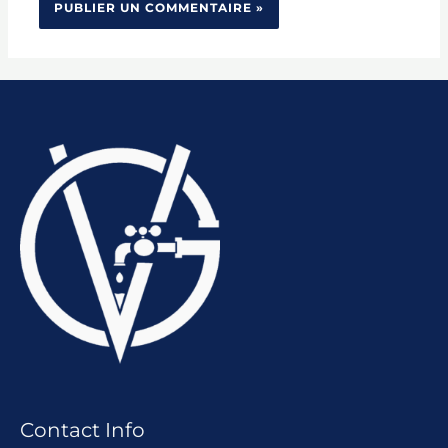
Contact Info