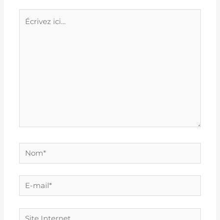
Écrivez
ici…
Nom*
E-
mail*
Site