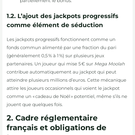
partiellement le bonus.
1.2. L’ajout des jackpots progressifs
comme élément de séduction
Les jackpots progressifs fonctionnent comme un
fonds commun alimenté par une fraction du pari
(généralement 0,5 % à 1 %) sur plusieurs jeux
partenaires. Un joueur qui mise 5 € sur
Mega Moolah
contribue automatiquement au jackpot qui peut
atteindre plusieurs millions d’euros. Cette mécanique
attire les joueurs occasionnels qui voient le jackpot
comme un « cadeau de Noël » potentiel, même s’ils ne
jouent que quelques fois.
2. Cadre réglementaire
français et obligations de