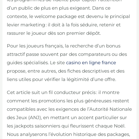
d’un public de plus en plus exigeant. Dans ce
contexte, le welcome package est devenu le principal
levier marketing : il doit à la fois séduire, retenir et
rassurer le joueur dès son premier dépôt.
Pour les joueurs français, la recherche d’un bonus
attractif passe souvent par des comparateurs ou des
guides spécialisés. Le site
casino en ligne france
propose, entre autres, des fiches descriptives et des
liens utiles pour vérifier la légitimité d’une offre.
Cet article suit un fil conducteur précis : il montre
comment les promotions les plus généreuses restent
compatibles avec les exigences de l’Autorité Nationale
des Jeux (ANJ), en mettant un accent particulier sur
les jackpots saisonniers qui fleurissent chaque Noël.
Nous analyserons l’évolution historique des packages,