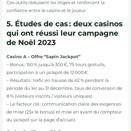
Ces outils réduisent les litiges et renforcent la
confiance entre le casino et le joueur.
5. Études de cas : deux casinos
qui ont réussi leur campagne
de Noël 2023
Casino A – Offre “Sapin Jackpot”
– Bonus : 150 % jusqu’à 300 €, 75 tours gratuits,
participation à un jackpot de 12 000 €.
– Résultats : trafic en hausse de 62 % pendant la
période du 1er au 31 décembre, taux de conversion de
8 % (visiteurs inscrits / visiteurs uniques).
– Le facteur clé : communication claire des exigences
de mise (25x le bonus) et mise en avant du compteur
du jackpot sur la page d’accueil.