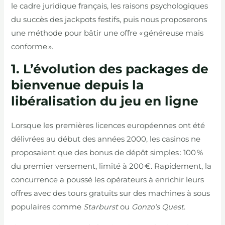
le cadre juridique français, les raisons psychologiques
du succès des jackpots festifs, puis nous proposerons
une méthode pour bâtir une offre « généreuse mais
conforme ».
1. L’évolution des packages de
bienvenue depuis la
libéralisation du jeu en ligne
Lorsque les premières licences européennes ont été
délivrées au début des années 2000, les casinos ne
proposaient que des bonus de dépôt simples : 100 %
du premier versement, limité à 200 €. Rapidement, la
concurrence a poussé les opérateurs à enrichir leurs
offres avec des tours gratuits sur des machines à sous
populaires comme
Starburst
ou
Gonzo’s Quest
.