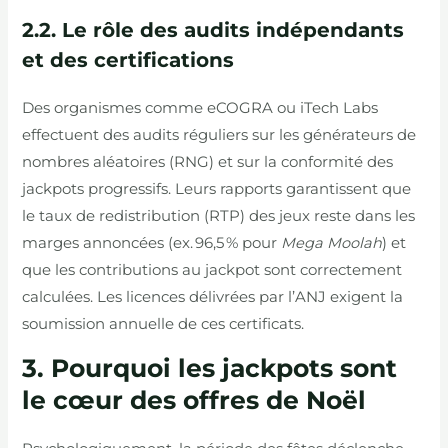
2.2. Le rôle des audits indépendants
et des certifications
Des organismes comme eCOGRA ou iTech Labs
effectuent des audits réguliers sur les générateurs de
nombres aléatoires (RNG) et sur la conformité des
jackpots progressifs. Leurs rapports garantissent que
le taux de redistribution (RTP) des jeux reste dans les
marges annoncées (ex. 96,5 % pour
Mega Moolah
) et
que les contributions au jackpot sont correctement
calculées. Les licences délivrées par l’ANJ exigent la
soumission annuelle de ces certificats.
3. Pourquoi les jackpots sont
le cœur des offres de Noël