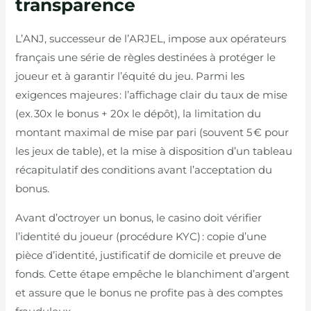
transparence
L’ANJ, successeur de l’ARJEL, impose aux opérateurs
français une série de règles destinées à protéger le
joueur et à garantir l’équité du jeu. Parmi les
exigences majeures : l’affichage clair du taux de mise
(ex. 30x le bonus + 20x le dépôt), la limitation du
montant maximal de mise par pari (souvent 5 € pour
les jeux de table), et la mise à disposition d’un tableau
récapitulatif des conditions avant l’acceptation du
bonus.
Avant d’octroyer un bonus, le casino doit vérifier
l’identité du joueur (procédure KYC) : copie d’une
pièce d’identité, justificatif de domicile et preuve de
fonds. Cette étape empêche le blanchiment d’argent
et assure que le bonus ne profite pas à des comptes