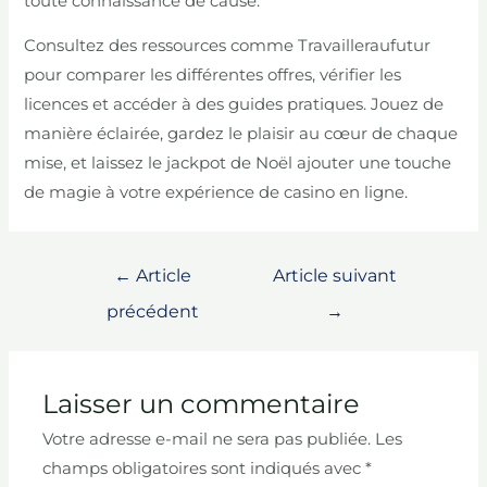
toute connaissance de cause.
Consultez des ressources comme Travailleraufutur
pour comparer les différentes offres, vérifier les
licences et accéder à des guides pratiques. Jouez de
manière éclairée, gardez le plaisir au cœur de chaque
mise, et laissez le jackpot de Noël ajouter une touche
de magie à votre expérience de casino en ligne.
Navigation
←
Article
Article suivant
de
précédent
→
l’article
Laisser un commentaire
Votre adresse e-mail ne sera pas publiée.
Les
champs obligatoires sont indiqués avec
*