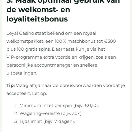
3. Maak optimaal gebruik van
de welkomst‑ en
loyaliteitsbonus
Loyal Casino staat bekend om een royaal
welkomstpakket: een 100 % matchbonus tot €500
plus 100 gratis spins. Daarnaast kun je via het
VIP‑programma extra voordelen krijgen, zoals een
persoonlijke accountmanager en snellere
uitbetalingen.
Tip:
Vraag altijd naar de bonusvoorwaarden voordat je
accepteert. Let op:
Minimum inzet per spin (bijv. €0,10).
Wagering‑vereiste (bijv. 30×).
Tijdslimiet (bijv. 7 dagen).