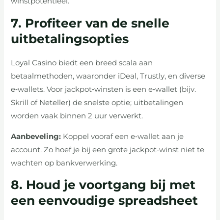
winstpotentieel.
7. Profiteer van de snelle
uitbetalingsopties
Loyal Casino biedt een breed scala aan
betaalmethoden, waaronder iDeal, Trustly, en diverse
e‑wallets. Voor jackpot‑winsten is een e‑wallet (bijv.
Skrill of Neteller) de snelste optie; uitbetalingen
worden vaak binnen 2 uur verwerkt.
Aanbeveling:
Koppel vooraf een e‑wallet aan je
account. Zo hoef je bij een grote jackpot‑winst niet te
wachten op bankverwerking.
8. Houd je voortgang bij met
een eenvoudige spreadsheet