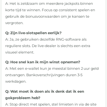
A: Het is zeldzaam om meerdere jackpots binnen
korte tijd te winnen. Focus op consistent spelen en
gebruik de bonusvoorwaarden om je kansen te
vergroten.
Q: Zijn live‑slotspellen eerlijk?
A: Ja, ze gebruiken dezelfde RNG‑software als
reguliere slots. De live‑dealer is slechts een extra
visueel element.
Q: Hoe snel kan ik mijn winst opnemen?
A: Met een e‑wallet kun je meestal binnen 2 uur geld
ontvangen. Bankoverschrijvingen duren 3‑5
werkdagen.
Q: Wat moet ik doen als ik denk dat ik een
gokprobleem heb?
A: Stop direct met spelen, stel limieten in via de site