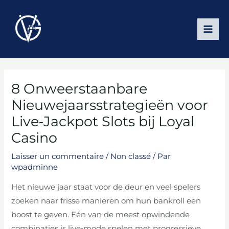
Aller
au
contenu
MAI
ME
8 Onweerstaanbare
Nieuwejaarsstrategieën voor
Live‑Jackpot Slots bij Loyal
Casino
Laisser un commentaire
/
Non classé
/ Par
wpadminne
Het nieuwe jaar staat voor de deur en veel spelers
zoeken naar frisse manieren om hun bankroll een
boost te geven. Eén van de meest opwindende
combinaties is live‑mode spelen met progressieve